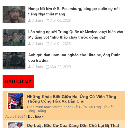
Nóng: Nổ lớn ở St Petersburg, blogger quân sự nổi
tiếng Nga thiệt mạng
Admin
Apr 06, 2023
Làn sóng người Trung Quốc từ Mexico vượt biên vào
Mỹ tăng vọt "như tháo chạy trước động đất"
Admin
Apr 01, 2023
Anh gửi đạn uranium nghèo cho Ukraine, ông Putin
doạ trả đũa
Admin
Mar 22, 2023
BẦU CỬ MỸ
Những Khác Biệt Giữa Hai Ứng Cử Viên Tổng
Thống Cộng Hòa Và Dân Chủ
Hình minh họa: Những Khác Biệt Giữa Hai Ứng Cử Viên
Tổng Thống...
Aug 07 2024 |
Đọc tiếp »
Dự Luật Bầu Cử Của Đảng Dân Chủ Lại Bị Thất