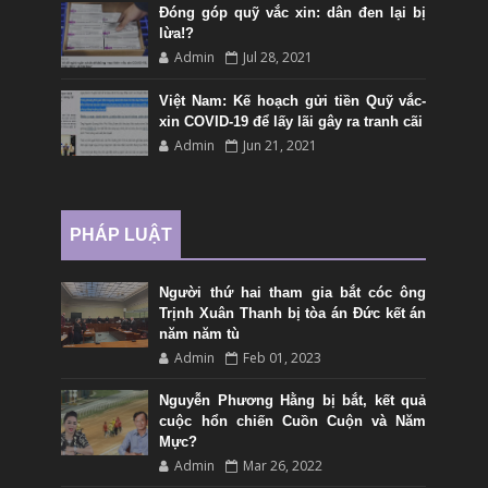
Đóng góp quỹ vắc xin: dân đen lại bị
lừa!?
Admin
Jul 28, 2021
Việt Nam: Kế hoạch gửi tiền Quỹ vắc-
xin COVID-19 để lấy lãi gây ra tranh cãi
Admin
Jun 21, 2021
PHÁP LUẬT
Người thứ hai tham gia bắt cóc ông
Trịnh Xuân Thanh bị tòa án Đức kết án
năm năm tù
Admin
Feb 01, 2023
Nguyễn Phương Hằng bị bắt, kết quả
cuộc hổn chiến Cuồn Cuộn và Năm
Mực?
Admin
Mar 26, 2022