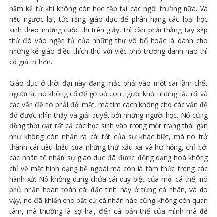
năm kể từ khi không còn học tập tại các ngôi trường nữa. Và
nếu ngược lại, tức rằng giáo dục để phân hạng các loại học
sinh theo những cuộc thi trên giấy, thì cần phải thẳng tay xếp
thứ đó vào ngăn tủ của những thứ vô bổ hoặc là dành cho
những kẻ giáo điều thích thú với việc phô trương danh hão thì
có giá trị hơn.
Giáo dục ở thời đại này đang mắc phải vào một sai lầm chết
người là, nó không cố để gỡ bỏ con người khỏi những rắc rối và
các vấn đề nó phải đối mặt, mà tìm cách không cho các vấn đề
đó được nhìn thấy và giải quyết bởi những người học. Nó cũng
đồng thời đặt tất cả các học sinh vào trong một trạng thái gần
như không còn nhận ra cái tốt của sự khác biệt, mà nó trở
thành cái tiêu biểu của những thứ xấu xa và hư hỏng, chỉ bởi
các nhân tố nhận sự giáo dục đã được đồng dạng hoá không
chỉ về mặt hình dạng bề ngoài mà còn là tâm thức trong các
hành xử. Nó không dung chứa cái duy biệt của mỗi cá thể, nó
phủ nhận hoàn toàn cái đặc tính này ở từng cá nhân, và do
vậy, nó đã khiến cho bất cứ cá nhân nào cũng không còn quan
tâm, mà thường là sợ hãi, đến cái bản thể của mình mà để