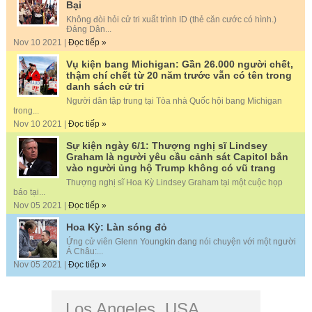
Bại
Không đòi hỏi cử tri xuất trình ID (thẻ căn cước có hình.)
Đảng Dân...
Nov 10 2021 |
Đọc tiếp »
Vụ kiện bang Michigan: Gần 26.000 người chết,
thậm chí chết từ 20 năm trước vẫn có tên trong
danh sách cử tri
Người dân tập trung tại Tòa nhà Quốc hội bang Michigan
trong...
Nov 10 2021 |
Đọc tiếp »
Sự kiện ngày 6/1: Thượng nghị sĩ Lindsey
Graham là người yêu cầu cảnh sát Capitol bắn
vào người ủng hộ Trump không có vũ trang
Thượng nghị sĩ Hoa Kỳ Lindsey Graham tại một cuộc họp
báo tại...
Nov 05 2021 |
Đọc tiếp »
Hoa Kỳ: Làn sóng đỏ
Ứng cử viên Glenn Youngkin đang nói chuyện với một người
Á Châu:...
Nov 05 2021 |
Đọc tiếp »
Los Angeles, USA