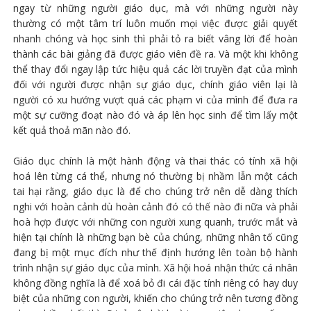
ngay từ những người giáo dục, mà với những người này
thường có một tâm trí luôn muốn mọi việc được giải quyết
nhanh chóng và học sinh thì phải tỏ ra biết vâng lời để hoàn
thành các bài giảng đã được giáo viên đề ra. Và một khi không
thể thay đổi ngay lập tức hiệu quả các lời truyền đạt của mình
đối với người được nhận sự giáo dục, chính giáo viên lại là
người có xu hướng vượt quá các phạm vi của mình để đưa ra
một sự cưỡng đoạt nào đó và áp lên học sinh để tìm lấy một
kết quả thoả mãn nào đó.
Giáo dục chính là một hành động và thai thác có tính xã hội
hoá lên từng cá thể, nhưng nó thường bị nhầm lẫn một cách
tai hại rằng, giáo dục là để cho chúng trở nên dễ dàng thích
nghi với hoàn cảnh dù hoàn cảnh đó có thế nào đi nữa và phải
hoà hợp được với những con người xung quanh, trước mắt và
hiện tại chính là những bạn bè của chúng, những nhân tố cũng
đang bị một mục đích như thế định hướng lên toàn bộ hành
trình nhận sự giáo dục của mình. Xã hội hoá nhận thức cá nhân
không đồng nghĩa là để xoá bỏ đi cái đặc tính riêng có hay duy
biệt của những con người, khiến cho chúng trở nên tương đồng