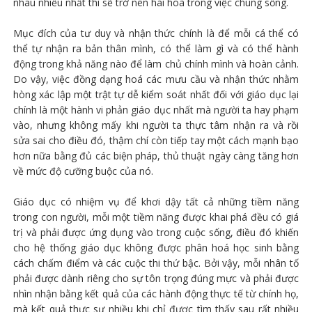
nhau nhiều nhất thì sẽ trở nên hài hoà trong việc chung sống.
Mục đích của tư duy và nhận thức chính là để mỗi cá thể có
thể tự nhận ra bản thân mình, có thể làm gì và có thể hành
động trong khả năng nào để làm chủ chính mình và hoàn cảnh.
Do vậy, việc đồng dạng hoá các mưu cầu và nhận thức nhằm
hòng xác lập một trật tự dễ kiểm soát nhất đối với giáo dục lại
chính là một hành vi phản giáo dục nhất mà người ta hay phạm
vào, nhưng không mấy khi người ta thực tâm nhận ra và rồi
sửa sai cho điều đó, thậm chí còn tiếp tay một cách mạnh bạo
hơn nữa bằng đủ các biện pháp, thủ thuật ngày càng tăng hơn
về mức độ cưỡng buộc của nó.
Giáo dục có nhiệm vụ để khơi dậy tất cả những tiềm năng
trong con người, mỗi một tiềm năng được khai phá đều có giá
trị và phải được ứng dụng vào trong cuộc sống, điều đó khiến
cho hệ thống giáo dục không được phân hoá học sinh bằng
cách chấm điểm và các cuộc thi thứ bậc. Bởi vậy, mỗi nhân tố
phải được dành riêng cho sự tôn trọng đúng mực và phải được
nhìn nhận bằng kết quả của các hành động thực tế từ chính họ,
mà kết quả thực sự nhiều khi chỉ được tìm thấy sau rất nhiều