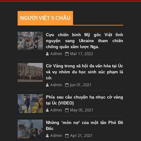
NGƯỜI VIỆT 5 CHÂU
Cựu chiến binh Mỹ gốc Việt tình
nguyện sang Ukraine tham chiến
chống quân xâm lược Nga.
Admin
Mar 17, 2022
Cờ Vàng trong xã hội đa văn hóa tại Úc
và vụ nhóm du học sinh xúc phạm lá
cờ.
Admin
Jun 01, 2021
Phía sau câu chuyện hạ nhục cờ vàng
tại Úc (VIDEO)
Admin
May 05, 2021
Những ‘món nợ’ của một tân Phó Đề
Đốc
Admin
Apr 21, 2021