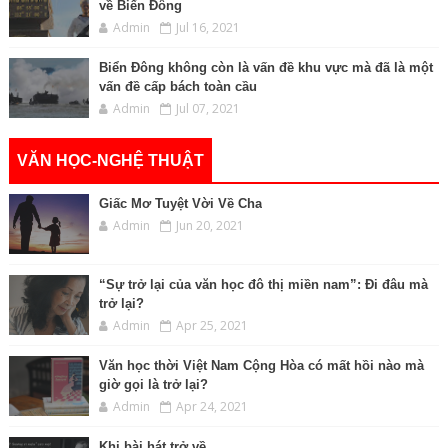
về Biển Đông
Admin
Jul 16, 2021
Biển Đông không còn là vấn đề khu vực mà đã là một
vấn đề cấp bách toàn cầu
Admin
Jul 07, 2021
VĂN HỌC-NGHỆ THUẬT
Giấc Mơ Tuyệt Vời Về Cha
Admin
Jun 20, 2021
“Sự trở lại của văn học đô thị miền nam”: Đi đâu mà
trở lại?
Admin
Apr 25, 2021
Văn học thời Việt Nam Cộng Hòa có mất hồi nào mà
giờ gọi là trở lại?
Admin
Apr 24, 2021
Khi bài hát trở về