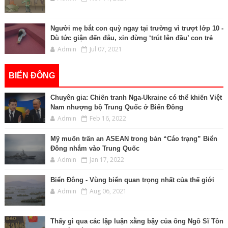
Người mẹ bắt con quỳ ngay tại trường vì trượt lớp 10 -
Dù tức giận đến đâu, xin đừng ‘trút lên đầu’ con trẻ
Admin
Jul 07, 2021
BIỂN ĐÔNG
Chuyên gia: Chiến tranh Nga-Ukraine có thể khiến Việt
Nam nhượng bộ Trung Quốc ở Biển Đông
Admin
Feb 16, 2022
Mỹ muốn trấn an ASEAN trong bản “Cáo trạng” Biển
Đông nhắm vào Trung Quốc
Admin
Jan 17, 2022
Biển Đông - Vùng biển quan trọng nhất của thế giới
Admin
Aug 06, 2021
Thấy gì qua các lập luận xằng bậy của ông Ngô Sĩ Tồn