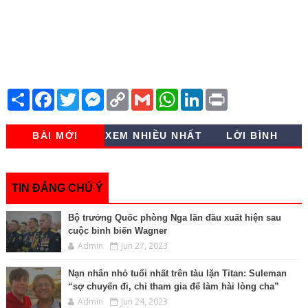
S
F
T
M
C
G
W
L
P
h
a
w
e
o
m
h
i
r
a
c
i
s
p
a
a
n
i
r
e
t
s
y
i
t
k
n
BÀI MỚI
XEM NHIỀU NHẤT
LỜI BÌNH
e
b
t
e
L
l
s
e
t
o
e
n
i
A
d
o
r
g
n
p
I
k
e
k
p
n
r
TIN ĐÁNG CHÚ Ý
Bộ trưởng Quốc phòng Nga lần đầu xuất hiện sau
cuộc binh biến Wagner
Admin
Jun 27, 2023
Nạn nhân nhỏ tuổi nhất trên tàu lặn Titan: Suleman
“sợ chuyến đi, chỉ tham gia để làm hài lòng cha”
Admin
Jun 24, 2023