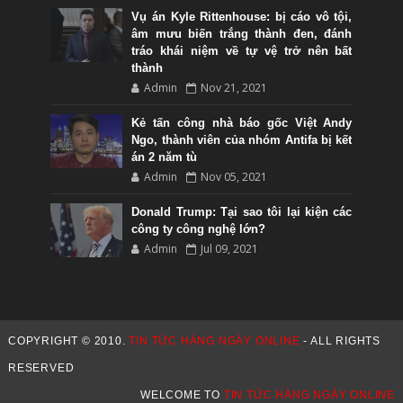
Vụ án Kyle Rittenhouse: bị cáo vô tội,
âm mưu biến trắng thành đen, đánh
tráo khái niệm về tự vệ trở nên bất
thành
Admin
Nov 21, 2021
Kẻ tấn công nhà báo gốc Việt Andy
Ngo, thành viên của nhóm Antifa bị kết
án 2 năm tù
Admin
Nov 05, 2021
Donald Trump: Tại sao tôi lại kiện các
công ty công nghệ lớn?
Admin
Jul 09, 2021
COPYRIGHT © 2010.
TIN TỨC HÀNG NGÀY ONLINE
- ALL RIGHTS
RESERVED
WELCOME TO
TIN TỨC HÀNG NGÀY ONLINE