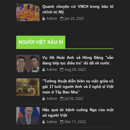
Quanh chuyện cờ VNCH trong bão tố
chính trị Mỹ
Admin
Jan 25, 2021
NGƯỜI VIỆT XẤU XÍ
Vụ Hồ Hoài Anh và Hồng Đăng "vẫn
đang tiếp tục điều tra" dù đã về nước
Admin
Aug 09, 2022
"Tường thuật diễn biến vụ việc giữa cô
gái 17 tuổi người Anh và 2 nghệ sĩ Việt
nam ở Tây Ban Nha"
Admin
Jul 03, 2022
Hậu quả từ bệnh cuồng Nga của một
số người Việt
Admin
Mar 17, 2022