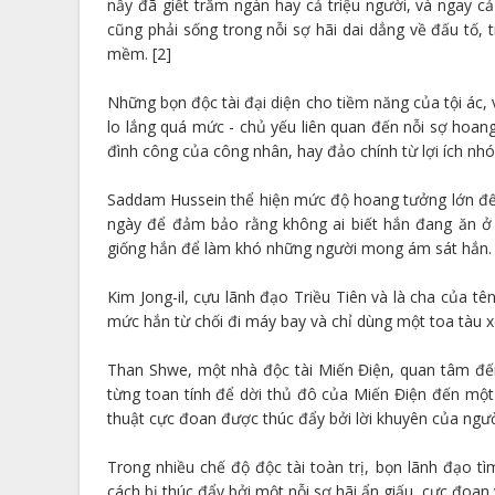
nầy đã giết trăm ngàn hay cả triệu người, và ngay 
cũng phải sống trong nỗi sợ hãi dai dẳng về đấu tố, t
mềm. [2]
Những bọn độc tài đại diện cho tiềm năng của tội ác,
lo lắng quá mức - chủ yếu liên quan đến nỗi sợ hoan
đình công của công nhân, hay đảo chính từ lợi ích nhóm
Saddam Hussein thể hiện mức độ hoang tưởng lớn đến
ngày để đảm bảo rằng không ai biết hắn đang ăn ở
giống hắn để làm khó những người mong ám sát hắn.
Kim Jong-il, cựu lãnh đạo Triều Tiên và là cha của tê
mức hắn từ chối đi máy bay và chỉ dùng một toa tàu x
Than Shwe, một nhà độc tài Miến Điện, quan tâm đến
từng toan tính để dời thủ đô của Miến Điện đến một
thuật cực đoan được thúc đẩy bởi lời khuyên của người
Trong nhiều chế độ độc tài toàn trị, bọn lãnh đạo 
cách bị thúc đẩy bởi một nỗi sợ hãi ẩn giấu, cực đoan 