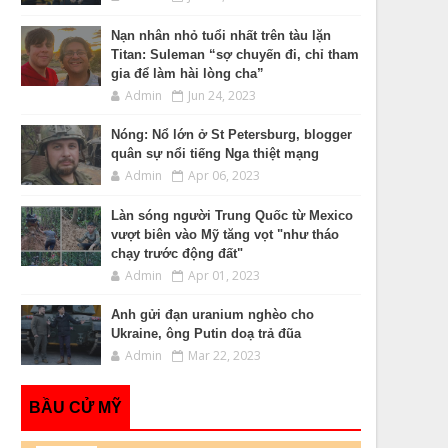
Nạn nhân nhỏ tuổi nhất trên tàu lặn
Titan: Suleman “sợ chuyến đi, chỉ tham
gia để làm hài lòng cha”
Admin
Jun 24, 2023
Nóng: Nổ lớn ở St Petersburg, blogger
quân sự nổi tiếng Nga thiệt mạng
Admin
Apr 06, 2023
Làn sóng người Trung Quốc từ Mexico
vượt biên vào Mỹ tăng vọt "như tháo
chạy trước động đất"
Admin
Apr 01, 2023
Anh gửi đạn uranium nghèo cho
Ukraine, ông Putin doạ trả đũa
Admin
Mar 22, 2023
BẦU CỬ MỸ