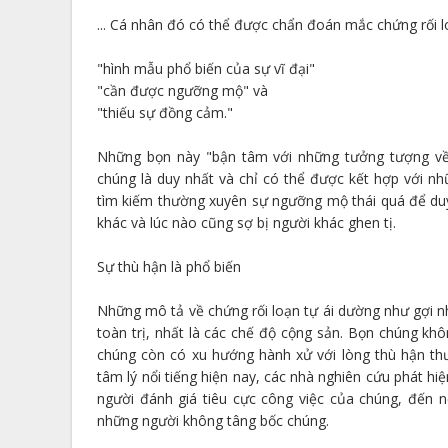
... Cá nhân đó có thể được chẩn đoán mắc chứng rối lo
"hình mẫu phổ biến của sự vĩ đại"
"cần được ngưỡng mộ" và
"thiếu sự đồng cảm."
Những bọn này "bận tâm với những tưởng tượng về 
chúng là duy nhất và chỉ có thể được kết hợp với n
tìm kiếm thường xuyên sự ngưỡng mộ thái quá để duy 
khác và lúc nào cũng sợ bị người khác ghen tị.
Sự thù hận là phổ biến
Những mô tả về chứng rối loạn tự ái dường như gợi nh
toàn trị, nhất là các chế độ cộng sản. Bọn chúng kh
chúng còn có xu hướng hành xử với lòng thù hận thườ
tâm lý nổi tiếng hiện nay, các nhà nghiên cứu phát h
người đánh giá tiêu cực công việc của chúng, đến n
những người không tâng bốc chúng.