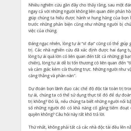
Nhiều nghiên cứu gần đây cho thấy rằng, sau một đánh
ngay cả với những người không liên quan đến phản hồi
giúp chúng ta hiểu được hành vi hung hăng của bọn l
trước những phản biện cũng như những người bị chún
việc của chúng.
Đáng ngạc nhiên, lòng tự ái “vĩ đại” cũng có thể giúp 
trị. Các nhà nghiên cứu đã xác định được hai dạng tự
lòng tự ái quá lớn có liên quan đến tất cả những gì bạ
chiến), lòng tự ái dễ bị tổn thương có liên quan đến 
và cảm giác kém cỏi thường trực. Những người như vậ
căng thẳng và phàn nàn".
Dự đoán bọn lãnh đạo các chế độ độc tài toàn trị tro
tự ái, chúng ta có thể sử dụng thực tế đó để dự đoá
trị không? Đó là, nếu chúng ta biết những người nổi 
số những người đó có khả năng cố gắng tiếm đoạt 
quyền không? Câu hỏi này rất khó trả lời.
Thứ nhất, không phải tất cả các nhà độc tài đều lên