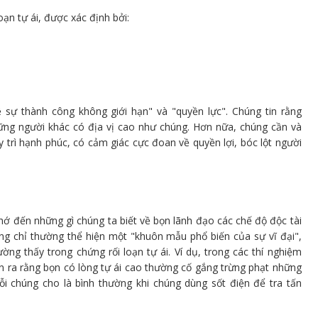
ạn tự ái, được xác định bởi:
sự thành công không giới hạn" và "quyền lực". Chúng tin rằng
hững người khác có địa vị cao như chúng. Hơn nữa, chúng cần và
trì hạnh phúc, có cảm giác cực đoan về quyền lợi, bóc lột người
ớ đến những gì chúng ta biết về bọn lãnh đạo các chế độ độc tài
ông chỉ thường thể hiện một "khuôn mẫu phổ biến của sự vĩ đại",
ng thấy trong chứng rối loạn tự ái. Ví dụ, trong các thí nghiệm
iện ra rằng bọn có lòng tự ái cao thường cố gắng trừng phạt những
ỗi chúng cho là bình thường khi chúng dùng sốt điện để tra tấn