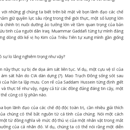
ới những gì chúng ta biết trên bề mặt về bọn lãnh đạo các chế
 nắm giữ quyền lực sâu rộng trong thế giới thực, một số lượng lớn
à chính trị nuôi dưỡng ảo tưởng lớn về tầm quan trọng của bản
 cứu tinh của người dân Iraq. Muammar Gaddafi từng tự mình đăng
ững dòng dõi kế vị họ Kim của Triều Tiên tự xưng mình gần giống
ó sự lo lắng nghiêm trọng như vậy?
ọn nầy thực sự bị đe dọa ám sát liên tục. Ví dụ, một cựu vệ sĩ của
để ám sát hắn do CIA dàn dựng (?). Mao Trạch Đông sống sót sau
i của hắn ta lập mưu. Con rể của Saddam Hussein từng định giết
 và thực tế như vậy, ngay cả từ các đồng đảng đáng tin cậy, một
thể cũng có lý phần nào.
a bọn lãnh đạo của các chế độ độc toàn trị, cần nhiều giải thích
i của chúng có thể bắt nguồn từ cá tính của chúng. Nói một cách
 một từ đồng nghĩa về mức độ thú vị của một nhân vật trong mắt
ưởng của cá nhân đó. Ví dụ, chúng ta có thể nói rằng một diễn