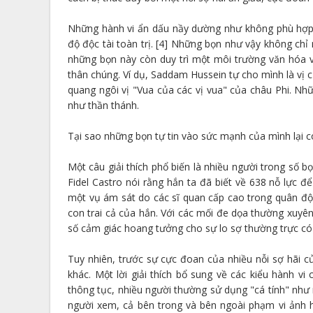
Những hành vi ẩn dấu nầy dường như không phù hợp v
độ độc tài toàn trị. [4] Những bọn như vậy không chỉ
những bọn này còn duy trì một môi trường văn hóa v
thân chúng. Ví dụ, Saddam Hussein tự cho mình là vị
quang ngôi vị "Vua của các vị vua" của châu Phi. Nh
như thần thánh.
Tại sao những bọn tự tin vào sức mạnh của mình lại c
Một câu giải thích phổ biến là nhiều người trong số b
Fidel Castro nói rằng hắn ta đã biết về 638 nỗ lực 
một vụ ám sát do các sĩ quan cấp cao trong quân độ
con trai cả của hắn. Với các mối đe dọa thường xuyên
số cảm giác hoang tưởng cho sự lo sợ thường trực có 
Tuy nhiên, trước sự cực đoan của nhiều nỗi sợ hãi củ
khác. Một lời giải thích bổ sung về các kiểu hành v
thông tục, nhiều người thường sử dụng "cá tính" như
người xem, cả bên trong và bên ngoài phạm vi ảnh h