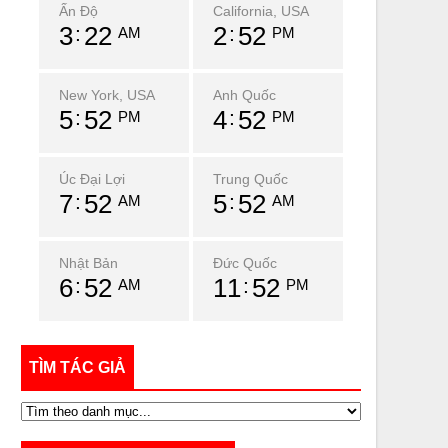
Ấn Độ
California, USA
3
22
2
52
AM
PM
New York, USA
Anh Quốc
5
52
4
52
PM
PM
Úc Đại Lợi
Trung Quốc
7
52
5
52
AM
AM
Nhật Bản
Đức Quốc
6
52
11
52
AM
PM
TÌM TÁC GIẢ