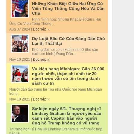
Những Khác Biệt Giữa Hai Ứng Cử
Viên Tổng Thống Cộng Hòa Và Dân
Chủ
Hình minh họa: Những Khác Biệt Giữa Hai
Ứng Cử Viên Tổng Thống...
Aug 07 2024 |
Đọc tiếp »
Dự Luật Bầu Cử Của Đảng Dân Chủ
Lại Bị Thất Bại
Không đòi hỏi cử tri xuất trình ID (thẻ căn
cước có hình.) Đảng Dân...
Nov 10 2021 |
Đọc tiếp »
Vụ kiện bang Michigan: Gần 26.000
người chết, thậm chí chết từ 20
năm trước vẫn có tên trong danh
sách cử tri
Người dân tập trung tại Tòa nhà Quốc hội bang Michigan
trong...
Nov 10 2021 |
Đọc tiếp »
Sự kiện ngày 6/1: Thượng nghị sĩ
Lindsey Graham là người yêu cầu
cảnh sát Capitol bắn vào người
ủng hộ Trump không có vũ trang
Thượng nghị sĩ Hoa Kỳ Lindsey Graham tại một cuộc họp
báo tại...