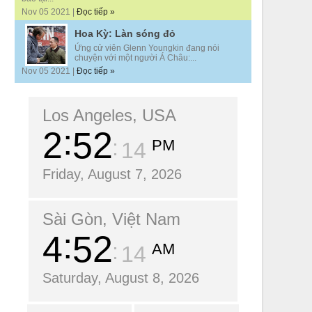
Nov 05 2021 |
Đọc tiếp »
Hoa Kỳ: Làn sóng đỏ
Ứng cử viên Glenn Youngkin đang nói
chuyện với một người Á Châu:...
Nov 05 2021 |
Đọc tiếp »
Los Angeles, USA
2
52
PM
15
Friday, August 7, 2026
Sài Gòn, Việt Nam
4
52
AM
15
Saturday, August 8, 2026