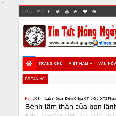
-->
Aug 7, 2026
TRANG CHỦ
VIỆT NAM
VĂN HÓ
BREAKING
Home
Bình Luận - Quan Điểm
Nga
Thế Giới
TS Phạm
Bệnh tâm thần của bọn lãnh 
Admin
4 years ago
Bình Luận - Quan Điểm,
Nga,
Th