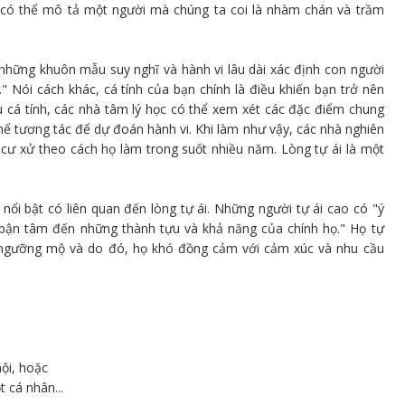
ta có thể mô tả một người mà chúng ta coi là nhàm chán và trầm
"những khuôn mẫu suy nghĩ và hành vi lâu dài xác định con người
" Nói cách khác, cá tính của bạn chính là điều khiến bạn trở nên
u cá tính, các nhà tâm lý học có thể xem xét các đặc điểm chung
ể tương tác để dự đoán hành vi. Khi làm như vậy, các nhà nghiên
i cư xử theo cách họ làm trong suốt nhiều năm. Lòng tự ái là một
n nổi bật có liên quan đến lòng tự ái. Những người tự ái cao có "ý
bận tâm đến những thành tựu và khả năng của chính họ." Họ tự
c ngưỡng mộ và do đó, họ khó đồng cảm với cảm xúc và nhu cầu
ội, hoặc
 cá nhân...