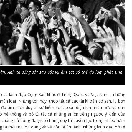
n. Anh ta sống sót sau các vụ ám sát có thể đã làm phát sinh
 và các lãnh đạo Cộng Sản khác ở Trung Quốc và Việt Nam - những
hân loại. Những tên này, theo tất cả các tài khoản có sẵn, là bọn
 đã tìm cách duy trì sự kiểm soát toàn diện lên nhà nước và dân
 hệ thống và bỏ tù tất cả những ai lên tiếng ngược ý kiến của
 chúng sử dụng đã giúp chúng duy trì quyền lực trong nhiều năm
ng ta mãi mãi đã đang và sẽ còn bị ám ảnh. Những lãnh đạo đồ tể