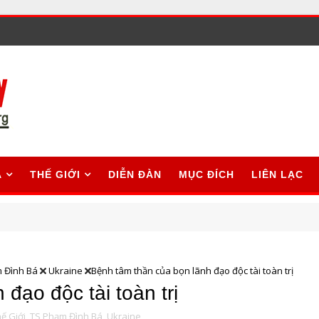
A
THẾ GIỚI
DIỄN ĐÀN
MỤC ĐÍCH
LIÊN LẠC
 Đình Bá
Ukraine
Bệnh tâm thần của bọn lãnh đạo độc tài toàn trị
đạo độc tài toàn trị
ế Giới,
TS Phạm Đình Bá,
Ukraine,