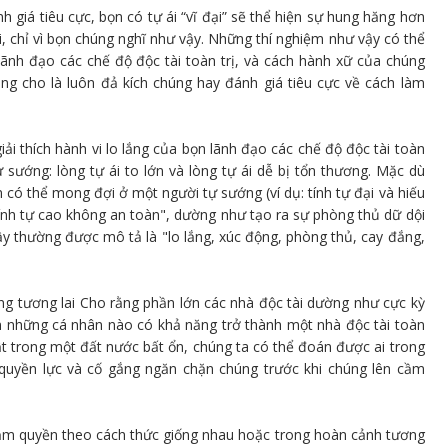
 giá tiêu cực, bọn có tự ái “vĩ đại” sẽ thể hiện sự hung hăng hơn
, chỉ vì bọn chúng nghĩ như vậy. Những thí nghiệm như vậy có thể
ãnh đạo các chế độ độc tài toàn trị, và cách hành xữ của chúng
g cho là luôn đả kích chúng hay đánh giá tiêu cực về cách làm
giải thích hành vi lo lắng của bọn lãnh đạo các chế độ độc tài toàn
 sướng: lòng tự ái to lớn và lòng tự ái dễ bị tổn thương. Mặc dù
n có thể mong đợi ở một người tự sướng (ví dụ: tính tự đại và hiếu
"tính tự cao không an toàn", dường như tạo ra sự phòng thủ dữ dội
y thường được mô tả là "lo lắng, xúc động, phòng thủ, cay đắng,
ng tương lai Cho rằng phần lớn các nhà độc tài dường như cực kỳ
n những cá nhân nào có khả năng trở thành một nhà độc tài toàn
bật trong một đất nước bất ổn, chúng ta có thể đoán được ai trong
quyền lực và cố gắng ngăn chặn chúng trước khi chúng lên cầm
 nắm quyền theo cách thức giống nhau hoặc trong hoàn cảnh tương