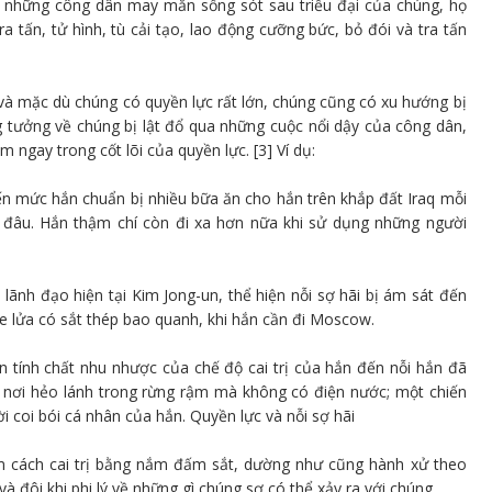
cả những công dân may mắn sống sót sau triều đại của chúng, họ
ra tấn, tử hình, tù cải tạo, lao động cưỡng bức, bỏ đói và tra tấn
 và mặc dù chúng có quyền lực rất lớn, chúng cũng có xu hướng bị
g tưởng về chúng bị lật đổ qua những cuộc nổi dậy của công dân,
 ngay trong cốt lõi của quyền lực. [3] Ví dụ:
 mức hắn chuẩn bị nhiều bữa ăn cho hắn trên khắp đất Iraq mỗi
 đâu. Hắn thậm chí còn đi xa hơn nữa khi sử dụng những người
n lãnh đạo hiện tại Kim Jong-un, thể hiện nỗi sợ hãi bị ám sát đến
e lửa có sắt thép bao quanh, khi hắn cần đi Moscow.
 tính chất nhu nhược của chế độ cai trị của hắn đến nỗi hắn đã
 nơi hẻo lánh trong rừng rậm mà không có điện nước; một chiến
 coi bói cá nhân của hắn. Quyền lực và nỗi sợ hãi
tìm cách cai trị bằng nắm đấm sắt, dường như cũng hành xử theo
và đôi khi phi lý về những gì chúng sợ có thể xảy ra với chúng.