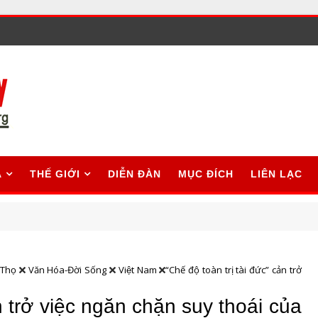
A
THẾ GIỚI
DIỄN ĐÀN
MỤC ĐÍCH
LIÊN LẠC
 Thọ
Văn Hóa-Đời Sống
Việt Nam
“Chế độ toàn trị tài đức” cản trở
n trở việc ngăn chặn suy thoái của