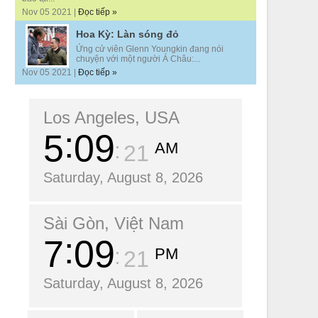
Nov 05 2021 |
Đọc tiếp »
Hoa Kỳ: Làn sóng đỏ
Ứng cử viên Glenn Youngkin đang nói
chuyện với một người Á Châu:...
Nov 05 2021 |
Đọc tiếp »
Los Angeles, USA
5
09
AM
22
Saturday, August 8, 2026
Sài Gòn, Việt Nam
7
09
PM
22
Saturday, August 8, 2026