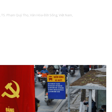
,
TS. Phạm Quý Thọ,
Văn Hóa-Đời Sống,
Việt Nam,