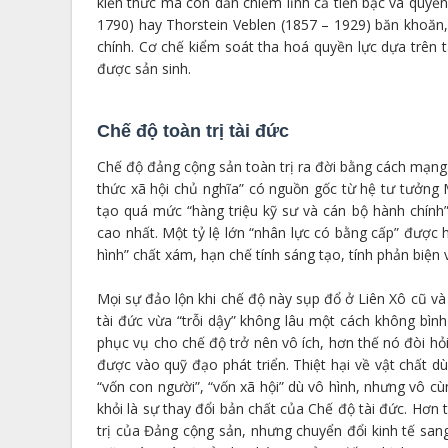
kiến thức mà còn dần chiếm lĩnh cả tiền bạc và quyề
1790) hay Thorstein Veblen (1857 – 1929) băn khoăn, 
chính. Cơ chế kiểm soát tha hoá quyền lực dựa trên 
được sản sinh.
Chế độ toàn trị tài đức
Chế độ đảng cộng sản toàn trị ra đời bằng cách mạng bạ
thức xã hội chủ nghĩa” có nguồn gốc từ hệ tư tưởng
tạo quá mức “hàng triệu kỹ sư và cán bộ hành chính”
cao nhất. Một tỷ lệ lớn “nhân lực có bằng cấp” được 
hình” chất xám, hạn chế tính sáng tạo, tính phản biện v
Mọi sự đảo lộn khi chế độ này sụp đổ ở Liên Xô cũ và
tài đức vừa “trỗi dậy” không lâu một cách không bình
phục vụ cho chế độ trở nên vô ích, hơn thế nó đòi hỏ
được vào quỹ đạo phát triển. Thiệt hại về vật chất d
“vốn con người”, “vốn xã hội” dù vô hình, nhưng vô cù
khỏi là sự thay đổi bản chất của Chế độ tài đức. Hơn t
trị của Đảng cộng sản, nhưng chuyển đổi kinh tế sang