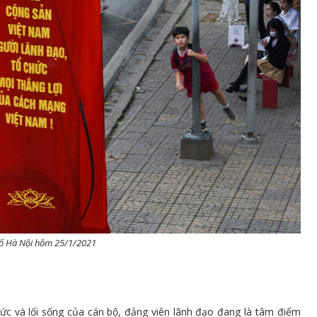
hố Hà Nội hôm 25/1/2021
ức và lối sống của cán bộ, đảng viên lãnh đạo đang là tâm điểm