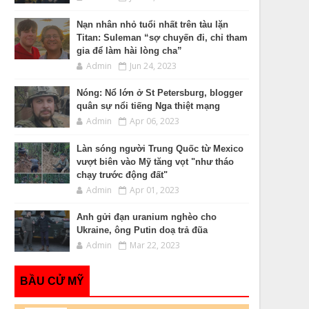
Nạn nhân nhỏ tuổi nhất trên tàu lặn
Titan: Suleman “sợ chuyến đi, chỉ tham
gia để làm hài lòng cha”
Admin
Jun 24, 2023
Nóng: Nổ lớn ở St Petersburg, blogger
quân sự nổi tiếng Nga thiệt mạng
Admin
Apr 06, 2023
Làn sóng người Trung Quốc từ Mexico
vượt biên vào Mỹ tăng vọt "như tháo
chạy trước động đất"
Admin
Apr 01, 2023
Anh gửi đạn uranium nghèo cho
Ukraine, ông Putin doạ trả đũa
Admin
Mar 22, 2023
BẦU CỬ MỸ