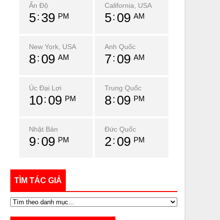
Ấn Độ
California, USA
5
39
5
09
PM
AM
New York, USA
Anh Quốc
8
09
7
09
AM
AM
Úc Đại Lợi
Trung Quốc
10
09
8
09
PM
PM
Nhật Bản
Đức Quốc
9
09
2
09
PM
PM
TÌM TÁC GIẢ