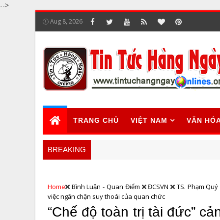
-->
Aug 8, 2026
TRANG CHỦ
VIỆT NAM
VĂN HÓ
BREAKING
Home
Bình Luận - Quan Điểm
ĐCSVN
TS. Phạm Quý
việc ngăn chặn suy thoái của quan chức
“Chế độ toàn trị tài đức” cả