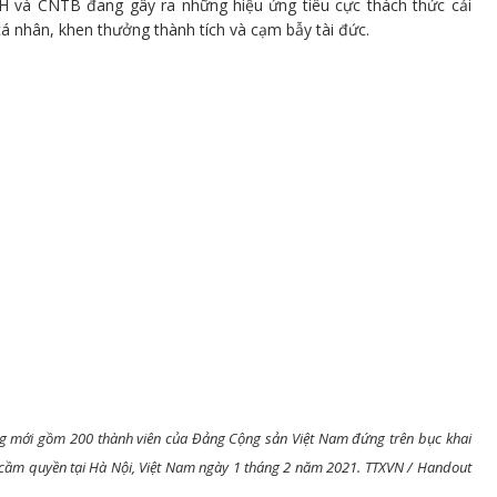
NXH và CNTB đang gây ra những hiệu ứng tiêu cực thách thức cải
cá nhân, khen thưởng thành tích và cạm bẫy tài đức.
 mới gồm 200 thành viên của Đảng Cộng sản Việt Nam đứng trên bục khai
 cầm quyền tại Hà Nội, Việt Nam ngày 1 tháng 2 năm 2021. TTXVN / Handout