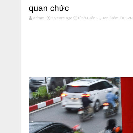
quan chức
Admin
5 years ago
Bình Luận - Quan Điểm,
ĐCSVN