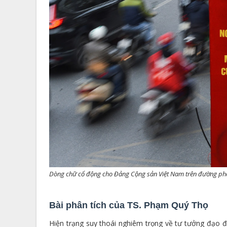
Dòng chữ cổ động cho Đảng Cộng sản Việt Nam trên đường p
Bài phân tích của TS. Phạm Quý Thọ
Hiện trạng suy thoái nghiêm trọng về tư tưởng đạo đ