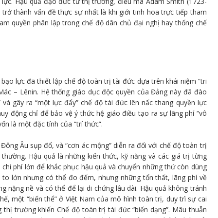
n lực. Hậu quả đạo đức từ thị trường, điều mà Adam Smith (1723-
trở thành vấn đề thực sự nhất là khi giới tinh hoa trực tiếp tham
tam quyền phân lập trong chế độ dân chủ đại nghị hay thống chế
o lực đã thiết lập chế độ toàn trị tài đức dựa trên khái niệm “tri
 Mác – Lênin. Hệ thống giáo dục độc quyền của Đảng này đã đào
 và gây ra “một lực đẩy” chế độ tài đức lên nấc thang quyền lực
huy động chỉ để bảo vệ ý thức hệ giáo điều tạo ra sự lãng phí “vô
ốn là một đặc tính của “trí thức”.
 Đông Âu sụp đổ, và “cơn ác mộng” diễn ra đối với chế độ toàn trị
 thường. Hậu quả là những kiến thức, kỹ năng và các giá trị từng
i chi phí lớn để khắc phục hậu quả và chuyển những thứ còn dùng
ù to lớn nhưng có thể đo đếm, nhưng những tổn thất, lãng phí về
ng nặng nề và có thể để lại di chứng lâu dài. Hậu quả không tránh
hế, một “biến thể” ở Việt Nam của mô hình toàn trị, duy trì sự cai
 thị trường khiến Chế độ toàn trị tài đức “biến dạng”. Mâu thuẫn