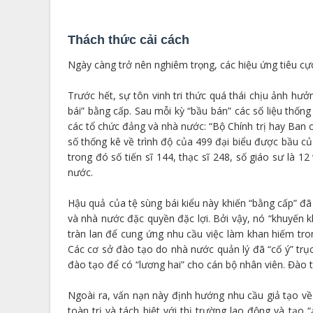
Thách thức cải cách
Ngày càng trở nên nghiêm trọng, các hiệu ứng tiêu cực
Trước hết, sự tôn vinh tri thức quá thái chịu ảnh hư
bái” bằng cấp. Sau mỗi kỳ “bầu bán” các số liệu thống
các tổ chức đảng và nhà nước: “Bộ Chính trị hay Ban c
số thống kê về trình độ của 499 đại biểu được bầu c
trong đó số tiến sĩ 144, thạc sĩ 248, số giáo sư là 
nước.
Hậu quả của tệ sùng bái kiểu này khiến “bằng cấp” đã
và nhà nước đặc quyền đặc lợi. Bởi vậy, nó “khuyến k
tràn lan để cung ứng nhu cầu việc làm khan hiếm tron
Các cơ sở đào tạo do nhà nước quản lý đã “cố ý” trục
đào tạo để có “lương hai” cho cán bộ nhân viên. Đào
Ngoài ra, vấn nạn này định hướng nhu cầu giả tạo về 
toàn trị và tách biệt với thị trường lao động và tạo