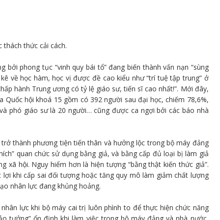
 thách thức cải cách.
ởng bởi phong tục “vinh quy bái tổ” đang biến thành vấn nạn “sùng
 kê về học hàm, học vị được đề cao kiểu như “trí tuệ tập trung” ở
hấp hành Trung ương có tỷ lệ giáo sư, tiến sĩ cao nhất!”. Mới đây,
ủa Quốc hội khoá 15 gồm có 392 người sau đại học, chiếm 78,6%,
12 và phó giáo sư là 20 người… cũng được ca ngợi bởi các báo nhà
 trở thành phương tiện tiến thân và hưởng lộc trong bộ máy đảng
hích” quan chức sử dụng bằng giả, và bằng cấp đủ loại bị làm giả
g xã hội. Nguy hiểm hơn là hiện tượng “bằng thật kiến thức giả”.
 lợi khi cấp sai đối tượng hoặc tăng quy mô làm giảm chất lượng
 tạo nhân lực đang khủng hoảng.
nhân lực khi bộ máy cai trị luôn phình to để thực hiện chức năng
 “ảo tưởng” ổn định khi làm việc trong bộ máy đảng và nhà nước,