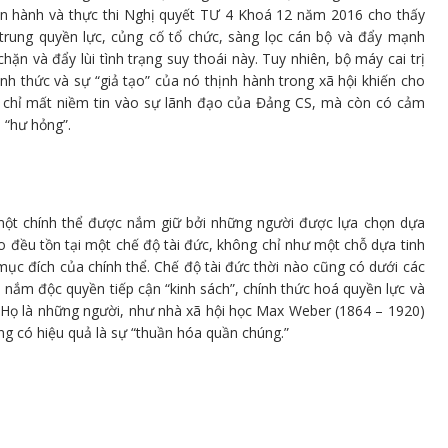
an hành và thực thi Nghị quyết TƯ 4 Khoá 12 năm 2016 cho thấy
rung quyền lực, củng cố tổ chức, sàng lọc cán bộ và đẩy mạnh
n và đẩy lùi tình trạng suy thoái này. Tuy nhiên, bộ máy cai trị
ình thức và sự “giả tạo” của nó thịnh hành trong xã hội khiến cho
g chỉ mất niềm tin vào sự lãnh đạo của Đảng CS, mà còn có cảm
 “hư hỏng”.
 một chính thể được nắm giữ bởi những người được lựa chọn dựa
o đều tồn tại một chế độ tài đức, không chỉ như một chỗ dựa tinh
 mục đích của chính thể. Chế độ tài đức thời nào cũng có dưới các
nắm độc quyền tiếp cận “kinh sách”, chính thức hoá quyền lực và
 Họ là những người, như nhà xã hội học Max Weber (1864 – 1920)
g có hiệu quả là sự “thuần hóa quần chúng.”