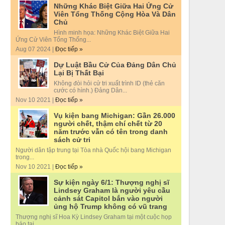
Những Khác Biệt Giữa Hai Ứng Cử
Viên Tổng Thống Cộng Hòa Và Dân
Chủ
Hình minh họa: Những Khác Biệt Giữa Hai
Ứng Cử Viên Tổng Thống...
Aug 07 2024 |
Đọc tiếp »
Dự Luật Bầu Cử Của Đảng Dân Chủ
Lại Bị Thất Bại
Không đòi hỏi cử tri xuất trình ID (thẻ căn
cước có hình.) Đảng Dân...
Nov 10 2021 |
Đọc tiếp »
Vụ kiện bang Michigan: Gần 26.000
người chết, thậm chí chết từ 20
năm trước vẫn có tên trong danh
sách cử tri
Người dân tập trung tại Tòa nhà Quốc hội bang Michigan
trong...
Nov 10 2021 |
Đọc tiếp »
Sự kiện ngày 6/1: Thượng nghị sĩ
Lindsey Graham là người yêu cầu
cảnh sát Capitol bắn vào người
ủng hộ Trump không có vũ trang
Thượng nghị sĩ Hoa Kỳ Lindsey Graham tại một cuộc họp
báo tại...