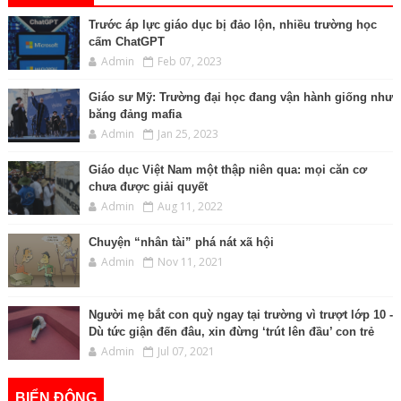
Trước áp lực giáo dục bị đảo lộn, nhiều trường học
cấm ChatGPT
Admin
Feb 07, 2023
Giáo sư Mỹ: Trường đại học đang vận hành giống như
băng đảng mafia
Admin
Jan 25, 2023
Giáo dục Việt Nam một thập niên qua: mọi căn cơ
chưa được giải quyết
Admin
Aug 11, 2022
Chuyện “nhân tài” phá nát xã hội
Admin
Nov 11, 2021
Người mẹ bắt con quỳ ngay tại trường vì trượt lớp 10 -
Dù tức giận đến đâu, xin đừng ‘trút lên đầu’ con trẻ
Admin
Jul 07, 2021
BIỂN ĐÔNG