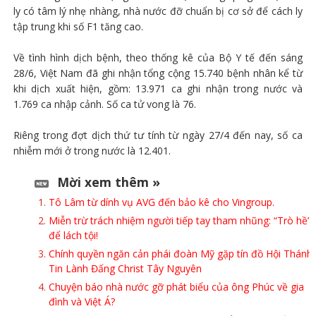
ly có tâm lý nhẹ nhàng, nhà nước đỡ chuẩn bị cơ sở để cách ly
tập trung khi số F1 tăng cao.
Về tình hình dịch bệnh, theo thống kê của Bộ Y tế đến sáng
28/6, Việt Nam đã ghi nhận tổng cộng 15.740 bệnh nhân kể từ
khi dịch xuất hiện, gồm: 13.971 ca ghi nhận trong nước và
1.769 ca nhập cảnh. Số ca tử vong là 76.
Riêng trong đợt dịch thứ tư tính từ ngày 27/4 đến nay, số ca
nhiễm mới ở trong nước là 12.401.
Mời xem thêm »
Tô Lâm từ dính vụ AVG đến bảo kê cho Vingroup.
Miễn trừ trách nhiệm người tiếp tay tham nhũng: “Trò hề”
để lách tội!
Chính quyền ngăn cản phái đoàn Mỹ gặp tín đồ Hội Thánh
Tin Lành Đấng Christ Tây Nguyên
Chuyện báo nhà nước gỡ phát biểu của ông Phúc về gia
đình và Việt Á?