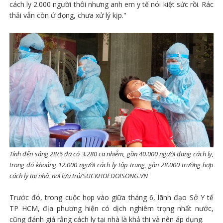
cách ly 2.000 người thôi nhưng anh em y tế nói kiệt sức rồi. Rác
thải vẫn còn ứ đọng, chưa xử lý kịp."
Tính đến sáng 28/6 đã có 3.280 ca nhiễm, gần 40.000 người đang cách ly,
trong đó khoảng 12.000 người cách ly tập trung, gần 28.000 trường hợp
cách ly tại nhà, nơi lưu trú​/SUCKHOEDOISONG.VN
Trước đó, trong cuộc họp vào giữa tháng 6, lãnh đạo Sở Y tế
TP HCM, địa phương hiện có dịch nghiêm trọng nhất nước,
cũng đánh giá rằng cách ly tại nhà là khả thi và nên áp dụng.