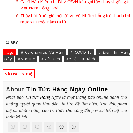
Ca sĩ Hàn K-Pop bị DLV-CSVN kêu gọi tẩy chay vì gốc gác
Việt Nam Cộng Hoà
Thầy bói "môi giới hối lộ" vụ Vũ Nhôm bỗng trở thành linh
mục sau một năm ra tù
©
BBC
Tags
# Coronavirus Vũ Hán
# COVID-19
# Điểm Tin Hàng
Ngày
# Vaccine
# Việt Nam
# Y Tế - Sức Khỏe
Share This
About
Tin Tức Hàng Ngày Online
Nhật báo
Tin tức Hàng Ngày
là một trang báo online dành cho
những người quan tâm đến tin tức, để tìm hiểu, trao đổi, phản
biện... nhằm nâng cao tri thức cho cộng đồng vì sự tiến bộ của
toàn Xã hội.