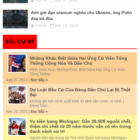
Admin
Apr 01, 2023
Anh gửi đạn uranium nghèo cho Ukraine, ông Putin
doạ trả đũa
Admin
Mar 22, 2023
BẦU CỬ MỸ
Những Khác Biệt Giữa Hai Ứng Cử Viên Tổng
Thống Cộng Hòa Và Dân Chủ
Hình minh họa: Những Khác Biệt Giữa Hai Ứng Cử Viên
Tổng Thống...
Aug 07 2024 |
Đọc tiếp »
Dự Luật Bầu Cử Của Đảng Dân Chủ Lại Bị Thất
Bại
Không đòi hỏi cử tri xuất trình ID (thẻ căn cước có hình.)
Đảng Dân...
Nov 10 2021 |
Đọc tiếp »
Vụ kiện bang Michigan: Gần 26.000 người chết,
thậm chí chết từ 20 năm trước vẫn có tên trong
danh sách cử tri
Người dân tập trung tại Tòa nhà Quốc hội bang Michigan