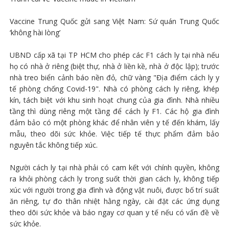
Vaccine Trung Quốc gửi sang Việt Nam: Sứ quán Trung Quốc
‘không hài lòng’
UBND cấp xã tại TP HCM cho phép các F1 cách ly tại nhà nếu
họ có nhà ở riêng (biệt thự, nhà ở liền kề, nhà ở độc lập); trước
nhà treo biển cảnh báo nền đỏ, chữ vàng "Địa điểm cách ly y
tế phòng chống Covid-19". Nhà có phòng cách ly riêng, khép
kín, tách biệt với khu sinh hoạt chung của gia đình. Nhà nhiều
tầng thì dùng riêng một tầng để cách ly F1. Các hộ gia đình
đảm bảo có một phòng khác để nhân viên y tế đến khám, lấy
mẫu, theo dõi sức khỏe. Việc tiếp tế thực phẩm đảm bảo
nguyên tắc không tiếp xúc.
Người cách ly tại nhà phải có cam kết với chính quyền, không
ra khỏi phòng cách ly trong suốt thời gian cách ly, không tiếp
xúc với người trong gia đình và động vật nuôi, được bố trí suất
ăn riêng, tự đo thân nhiệt hằng ngày, cài đặt các ứng dụng
theo dõi sức khỏe và báo ngay cơ quan y tế nếu có vấn đề về
sức khỏe.