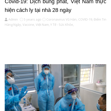
Covid-19: Dịch bùng phát, Việt Nam thực
hiện cách ly tại nhà 28 ngày
Admin
5 years ago
Coronavirus Vũ Hán,
COVID-19,
Điểm Tin
Hàng Ngày,
Vaccine,
Việt Nam,
Y Tế - Sức Khỏe,