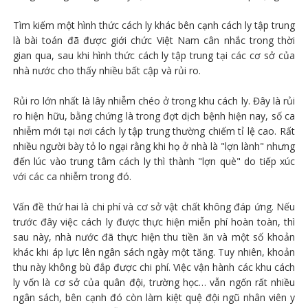
Tìm kiếm một hình thức cách ly khác bên cạnh cách ly tập trung
là bài toán đã được giới chức Việt Nam cân nhắc trong thời
gian qua, sau khi hình thức cách ly tập trung tại các cơ sở của
nhà nước cho thấy nhiều bất cập và rủi ro.
Rủi ro lớn nhất là lây nhiễm chéo ở trong khu cách ly. Đây là rủi
ro hiện hữu, bằng chứng là trong đợt dịch bệnh hiện nay, số ca
nhiễm mới tại nơi cách ly tập trung thường chiếm tỉ lệ cao. Rất
nhiều người bày tỏ lo ngại rằng khi họ ở nhà là "lợn lành" nhưng
đến lúc vào trung tâm cách ly thì thành "lợn què" do tiếp xúc
với các ca nhiễm trong đó.
Vấn đề thứ hai là chi phí và cơ sở vật chất không đáp ứng. Nếu
trước đây việc cách ly được thực hiện miễn phí hoàn toàn, thì
sau này, nhà nước đã thực hiện thu tiền ăn và một số khoản
khác khi áp lực lên ngân sách ngày một tăng. Tuy nhiên, khoản
thu này không bù đắp được chi phí. Việc vận hành các khu cách
ly vốn là cơ sở của quân đội, trường học… vẫn ngốn rất nhiều
ngân sách, bên cạnh đó còn làm kiệt quệ đội ngũ nhân viên y