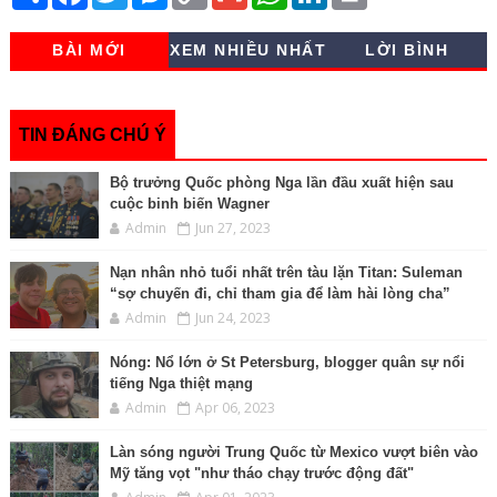
h
a
w
e
o
m
h
i
r
a
c
i
s
p
a
a
n
i
r
e
t
s
y
i
t
k
n
BÀI MỚI
XEM NHIỀU NHẤT
LỜI BÌNH
e
b
t
e
L
l
s
e
t
o
e
n
i
A
d
o
r
g
n
p
I
k
e
k
p
n
r
TIN ĐÁNG CHÚ Ý
Bộ trưởng Quốc phòng Nga lần đầu xuất hiện sau
cuộc binh biến Wagner
Admin
Jun 27, 2023
Nạn nhân nhỏ tuổi nhất trên tàu lặn Titan: Suleman
“sợ chuyến đi, chỉ tham gia để làm hài lòng cha”
Admin
Jun 24, 2023
Nóng: Nổ lớn ở St Petersburg, blogger quân sự nổi
tiếng Nga thiệt mạng
Admin
Apr 06, 2023
Làn sóng người Trung Quốc từ Mexico vượt biên vào
Mỹ tăng vọt "như tháo chạy trước động đất"