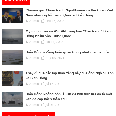
Chuyên gia: Chiến tranh Nga-Ukraine có thể khiến Việt
Nam nhượng bộ Trung Quốc ở Biển Đông
Admin
Feb 16, 2022
Mỹ muốn trấn an ASEAN trong bản “Cáo trạng” Biển
Đông nhắm vào Trung Quốc
Admin
Jan 17, 2022
Biển Đông - Vùng biển quan trọng nhất của thế giới
Admin
Aug 06, 2021
Thấy gì qua các lập luận xằng bậy của ông Ngô Sĩ Tồn
về Biển Đông
Admin
Jul 16, 2021
Biển Đông không còn là vấn đề khu vực mà đã là một
vấn đề cấp bách toàn cầu
Admin
Jul 07, 2021