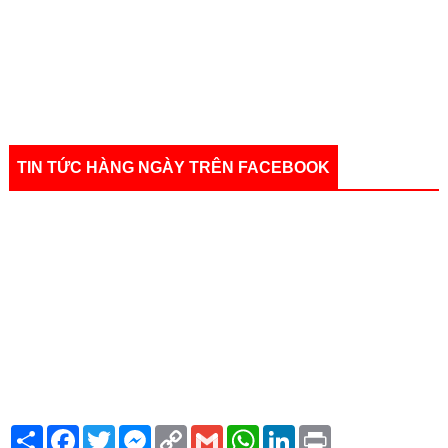
TIN TỨC HÀNG NGÀY TRÊN FACEBOOK
S
F
T
M
C
G
W
L
P