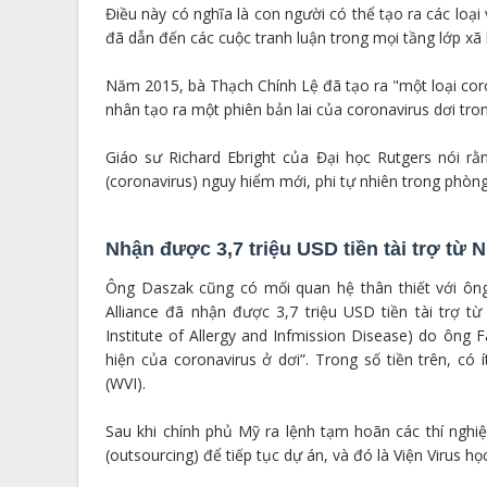
Điều này có nghĩa là con người có thể tạo ra các loạ
đã dẫn đến các cuộc tranh luận trong mọi tầng lớp xã 
Năm 2015, bà Thạch Chính Lệ đã tạo ra "một loại coro
nhân tạo ra một phiên bản lai của coronavirus dơi tro
Giáo sư Richard Ebright của Đại học Rutgers nói r
(coronavirus) nguy hiểm mới, phi tự nhiên trong phòng
Nhận được 3,7 triệu USD tiền tài trợ từ 
Ông Daszak cũng có mối quan hệ thân thiết với ôn
Alliance đã nhận được 3,7 triệu USD tiền tài trợ t
Institute of Allergy and Infmission Disease) do ông
hiện của coronavirus ở dơi”. Trong số tiền trên, c
(WVI).
Sau khi chính phủ Mỹ ra lệnh tạm hoãn các thí ng
(outsourcing) để tiếp tục dự án, và đó là Viện Virus họ