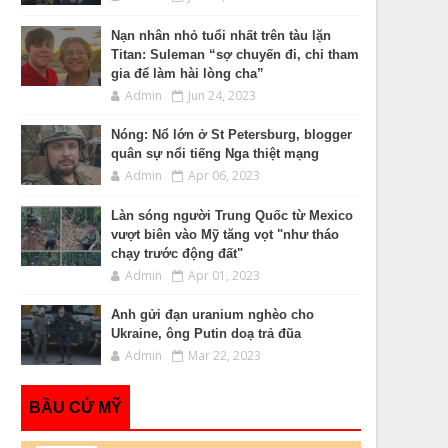
Nạn nhân nhỏ tuổi nhất trên tàu lặn
Titan: Suleman “sợ chuyến đi, chỉ tham
gia để làm hài lòng cha”
Admin
Jun 24, 2023
Nóng: Nổ lớn ở St Petersburg, blogger
quân sự nổi tiếng Nga thiệt mạng
Admin
Apr 06, 2023
Làn sóng người Trung Quốc từ Mexico
vượt biên vào Mỹ tăng vọt "như tháo
chạy trước động đất"
Admin
Apr 01, 2023
Anh gửi đạn uranium nghèo cho
Ukraine, ông Putin doạ trả đũa
Admin
Mar 22, 2023
BẦU CỬ MỸ