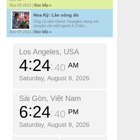
Nov 05 2021 |
Đọc tiếp »
Hoa Kỳ: Làn sóng đỏ
Ứng cử viên Glenn Youngkin đang nói
chuyện với một người Á Châu:...
Nov 05 2021 |
Đọc tiếp »
Los Angeles, USA
4
24
AM
42
Saturday, August 8, 2026
Sài Gòn, Việt Nam
6
24
PM
42
Saturday, August 8, 2026