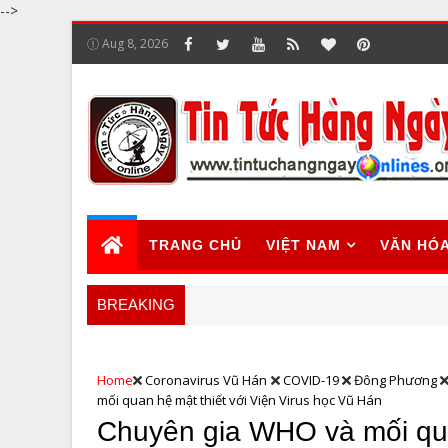
-->
Aug 8, 2026
TRANG CHỦ
VIỆT NAM
VĂN HÓ
BREAKING
Home
Coronavirus Vũ Hán
COVID-19
Đông Phương
mối quan hệ mật thiết với Viện Virus học Vũ Hán
Chuyên gia WHO và mối quan