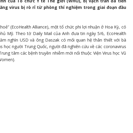
h của Tổ chức Y tế Thế giới (WHO), bị vạch trần đã tiến
g virus bị rò rỉ từ phòng thí nghiệm trong giai đoạn đầu
hoẻ” (EcoHealth Alliance), một tổ chức phi lợi nhuận ở Hoa Kỳ, có
 phủ Mỹ. Theo tờ Daily Mail của Anh đưa tin ngày 5/6, EcoHealth
 trăm nghìn USD và ông Daszak có mối quan hệ thân thiết với bà
rus học người Trung Quốc, người đã nghiên cứu về các coronavirus
 Trung tâm các bệnh truyền nhiễm mới nổi thuộc Viện Virus học Vũ
 Women).