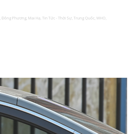
,
Đông Phương,
Mai Hạ,
Tin Tức - Thời Sự,
Trung Quốc,
WHO,