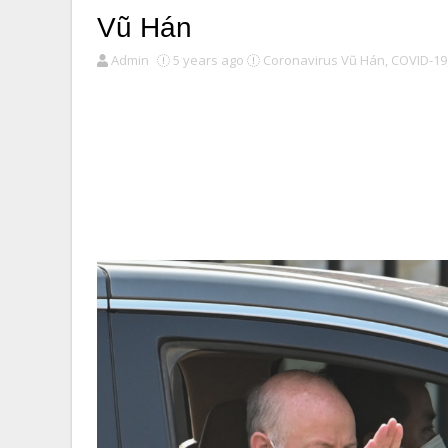
Vũ Hán
Admin
5 years ago
Coronavirus Vũ Hán,
COVID-19