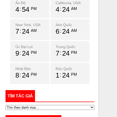
Ấn Độ
California, USA
4
54
4
24
PM
AM
New York, USA
Anh Quốc
7
24
6
24
AM
AM
Úc Đại Lợi
Trung Quốc
9
24
7
24
PM
PM
Nhật Bản
Đức Quốc
8
24
1
24
PM
PM
TÌM TÁC GIẢ