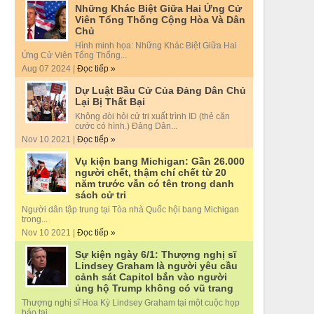
Những Khác Biệt Giữa Hai Ứng Cử
Viên Tổng Thống Cộng Hòa Và Dân
Chủ
Hình minh họa: Những Khác Biệt Giữa Hai
Ứng Cử Viên Tổng Thống...
Aug 07 2024 |
Đọc tiếp »
Dự Luật Bầu Cử Của Đảng Dân Chủ
Lại Bị Thất Bại
Không đòi hỏi cử tri xuất trình ID (thẻ căn
cước có hình.) Đảng Dân...
Nov 10 2021 |
Đọc tiếp »
Vụ kiện bang Michigan: Gần 26.000
người chết, thậm chí chết từ 20
năm trước vẫn có tên trong danh
sách cử tri
Người dân tập trung tại Tòa nhà Quốc hội bang Michigan
trong...
Nov 10 2021 |
Đọc tiếp »
Sự kiện ngày 6/1: Thượng nghị sĩ
Lindsey Graham là người yêu cầu
cảnh sát Capitol bắn vào người
ủng hộ Trump không có vũ trang
Thượng nghị sĩ Hoa Kỳ Lindsey Graham tại một cuộc họp
báo tại...