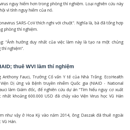
i virus nguy hiểm hơn trong phòng thí nghiệm. Loại nghiên cứu này
hội vì tính nguy hiểm của nó.
navirus SARS-CoV thích nghi với chuột". Nghĩa là, bà đã tổng hợp
ng phòng thí nghiệm.
ằng: “Ảnh hưởng duy nhất của việc làm này là tạo ra một chủng
 thí nghiệm”.
NIAID; thuê WVI làm thí nghiệm
g Anthony Fauci, Trưởng Cố vấn Y tế của Nhà Trắng. EcoHealth
ừ Viện Dị ứng và Bệnh truyền nhiễm Quốc gia (NIAID - National
 Fauci làm Giám đốc, để nghiên cứu dự án “Tìm hiểu nguy cơ xuất
ó ít nhất khoảng 600.000 USD đã chảy vào Viện Virus học Vũ Hán
hiệm như vậy ở Hoa Kỳ vào năm 2014, ông Daszak đã thuê ngoài
c Vũ Hán.