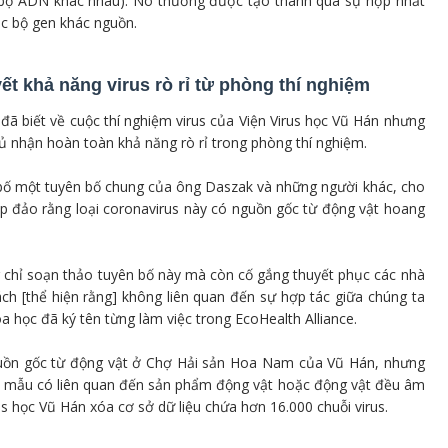
 bộ ADN khác nhau). Nó thường được tạo thành qua sự hợp nhất
c bộ gen khác nguồn.
t khả năng virus rò rỉ từ phòng thí nghiệm
ã biết về cuộc thí nghiệm virus của Viện Virus học Vũ Hán nhưng
ủ nhận hoàn toàn khả năng rò rỉ trong phòng thí nghiệm.
 bố một tuyên bố chung của ông Daszak và những người khác, cho
áp đảo rằng loại coronavirus này có nguồn gốc từ động vật hoang
ng chỉ soạn thảo tuyên bố này mà còn cố gắng thuyết phục các nhà
h [thể hiện rằng] không liên quan đến sự hợp tác giữa chúng ta
a học đã ký tên từng làm việc trong EcoHealth Alliance.
nguồn gốc từ động vật ở Chợ Hải sản Hoa Nam của Vũ Hán, nhưng
ác mẫu có liên quan đến sản phẩm động vật hoặc động vật đều âm
rus học Vũ Hán xóa cơ sở dữ liệu chứa hơn 16.000 chuỗi virus.