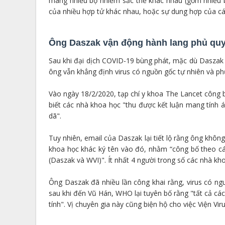
mang nhiều bộ nhiễm sắc thể khác nhau (gồm nhiều
của nhiều hợp tử khác nhau, hoặc sự dung hợp của cá
Ông Daszak vận động hành lang phủ quyế
Sau khi đại dịch COVID-19 bùng phát, mặc dù Daszak đ
ông vẫn khẳng định virus có nguồn gốc tự nhiên và ph
Vào ngày 18/2/2020, tạp chí y khoa The Lancet công
biết các nhà khoa học "thu được kết luận mang tính 
dã".
Tuy nhiên, email của Daszak lại tiết lộ rằng ông khô
khoa học khác ký tên vào đó, nhằm “công bố theo các
(Daszak và WVI)". Ít nhất 4 người trong số các nhà kho
Ông Daszak đã nhiều lần công khai rằng, virus có 
sau khi đến Vũ Hán, WHO lại tuyên bố rằng "tất cả c
tính". Vị chuyên gia này cũng biện hộ cho việc Viện Vi