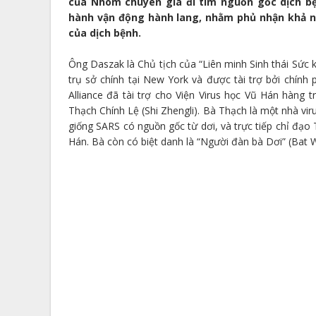
của Nhóm chuyên gia đi tìm nguồn gốc dịch bện
hành vận động hành lang, nhằm phủ nhận khả năn
của dịch bệnh.
Ông Daszak là Chủ tịch của “Liên minh Sinh thái Sức k
trụ sở chính tại New York và được tài trợ bởi chính
Alliance đã tài trợ cho Viện Virus học Vũ Hán hàng
Thạch Chính Lệ (Shi Zhengli). Bà Thạch là một nhà vi
giống SARS có nguồn gốc từ dơi, và trực tiếp chỉ đạo
Hán. Bà còn có biệt danh là “Người đàn bà Dơi” (Bat