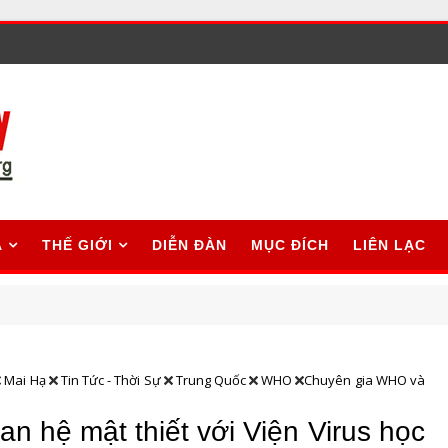
A
THẾ GIỚI
DIỄN ĐÀN
MỤC ĐÍCH
LIÊN LẠC
Mai Hạ
Tin Tức - Thời Sự
Trung Quốc
WHO
Chuyên gia WHO và
 hệ mật thiết với Viện Virus học