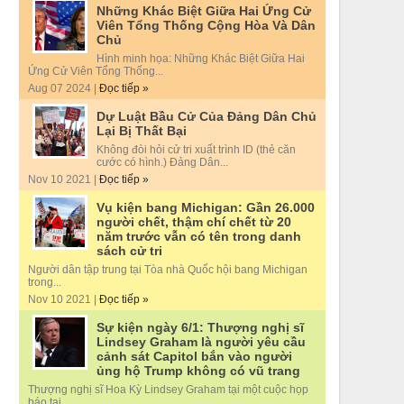
Những Khác Biệt Giữa Hai Ứng Cử
Viên Tổng Thống Cộng Hòa Và Dân
Chủ
Hình minh họa: Những Khác Biệt Giữa Hai
Ứng Cử Viên Tổng Thống...
Aug 07 2024 |
Đọc tiếp »
Dự Luật Bầu Cử Của Đảng Dân Chủ
Lại Bị Thất Bại
Không đòi hỏi cử tri xuất trình ID (thẻ căn
cước có hình.) Đảng Dân...
Nov 10 2021 |
Đọc tiếp »
Vụ kiện bang Michigan: Gần 26.000
người chết, thậm chí chết từ 20
năm trước vẫn có tên trong danh
sách cử tri
Người dân tập trung tại Tòa nhà Quốc hội bang Michigan
trong...
Nov 10 2021 |
Đọc tiếp »
Sự kiện ngày 6/1: Thượng nghị sĩ
Lindsey Graham là người yêu cầu
cảnh sát Capitol bắn vào người
ủng hộ Trump không có vũ trang
Thượng nghị sĩ Hoa Kỳ Lindsey Graham tại một cuộc họp
báo tại...