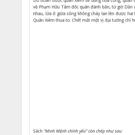
Do đoán được quân Xiêm sẽ dùng hỏa công, quân ta 
vệ Phạm Hữu Tâm đốc quân đánh bắn, từ giờ Dần đến
nhau, lửa ở giữa sông không cháy lan lên được hai b
Quân Xiêm thua to. Chết mất một vị đại tướng chỉ h
Sách
“Minh Mệnh chính yếu” còn chép như sau: