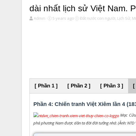
dài nhất lịch sử Việt Nam. 
Admin
5 years ago
Đất nước con người,
Lịch Sử,
M
[ Phần 1 ]
[ Phần 2 ]
[ Phần 3 ]
[
Phần 4: Chiến tranh Việt Xiêm lần 4 (18
Mạc Cửu,
phá phương Nam được dân ta đời đời tưởng nhớ. (Ảnh: NTD 