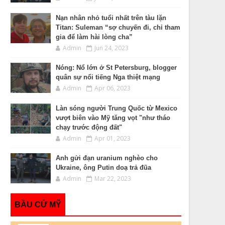
Nạn nhân nhỏ tuổi nhất trên tàu lặn
Titan: Suleman “sợ chuyến đi, chỉ tham
gia để làm hài lòng cha”
Admin
Jun 24, 2023
Nóng: Nổ lớn ở St Petersburg, blogger
quân sự nổi tiếng Nga thiệt mạng
Admin
Apr 06, 2023
Làn sóng người Trung Quốc từ Mexico
vượt biên vào Mỹ tăng vọt "như tháo
chạy trước động đất"
Admin
Apr 01, 2023
Anh gửi đạn uranium nghèo cho
Ukraine, ông Putin doạ trả đũa
Admin
Mar 22, 2023
BẦU CỬ MỸ