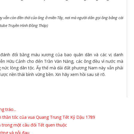
y vẫn còn đền thờ của ông ở miền Tây, nơi mà người dân gọi ông bằng cái
utube Truyền Hình Đồng Tháp)
à đánh đổi bằng máu xương của bao quân dân và các vị danh
yễn Hữu Cảnh cho đến Trần Văn Năng, các ông đều vì nước mà
g nức lòng dân tộc. Ấy thế mà dải đất phương Nam này vẫn phải
 được nền thái bình vững bền. Xin hãy xem hồi sau sẽ rõ.
g tráo...
inh thần tốc của vua Quang Trung Tết Kỷ Dậu 1789
n trong một câu đối Tết quen thuộc
ường và nỗi đau