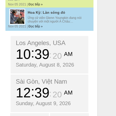
Nov 05 2021 |
Đọc tiếp »
Hoa Kỳ: Làn sóng đỏ
Ứng cử viên Glenn Youngkin đang nói
chuyện với một người Á Châu:...
Nov 05 2021 |
Đọc tiếp »
Los Angeles, USA
10
39
AM
22
Saturday, August 8, 2026
Sài Gòn, Việt Nam
12
39
AM
22
Sunday, August 9, 2026