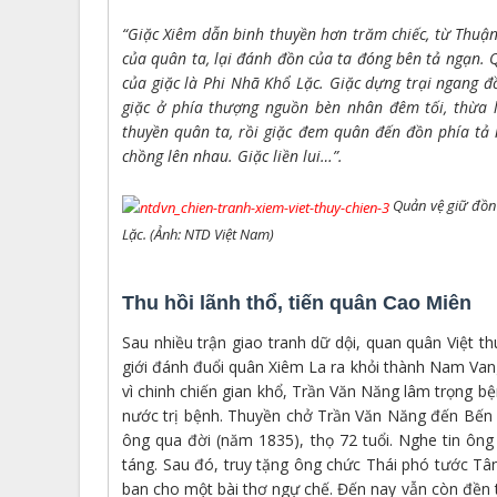
“Giặc Xiêm dẫn binh thuyền hơn trăm chiếc, từ Thuậ
của quân ta, lại đánh đồn của ta đóng bên tả ngạn
của giặc là Phi Nhã Khổ Lặc. Giặc dựng trại ngang 
giặc ở phía thượng nguồn bèn nhân đêm tối, thừa l
thuyền quân ta, rồi giặc đem quân đến đồn phía tả 
chồng lên nhau. Giặc liền lui…”.
Quản vệ giữ đồn
Lặc. (Ảnh: NTD Việt Nam)
Thu hồi lãnh thổ, tiến quân Cao Miên
Sau nhiều trận giao tranh dữ dội, quan quân Việt 
giới đánh đuổi quân Xiêm La ra khỏi thành Nam Vang
vì chinh chiến gian khổ, Trần Văn Năng lâm trọng b
nước trị bệnh. Thuyền chở Trần Văn Năng đến Bến S
ông qua đời (năm 1835), thọ 72 tuổi. Nghe tin ông
táng. Sau đó, truy tặng ông chức Thái phó tước Tâ
ban cho một bài thơ ngự chế. Đến nay vẫn còn đền 