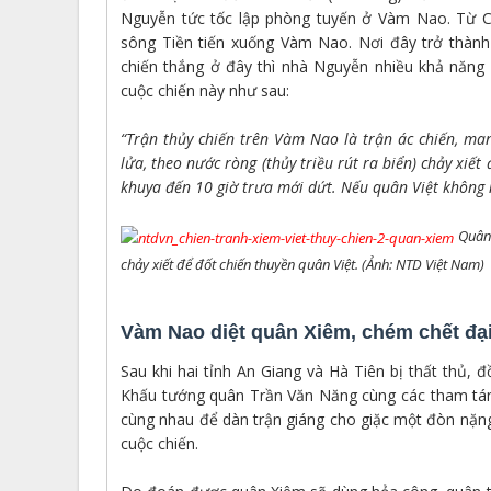
Nguyễn tức tốc lập phòng tuyến ở Vàm Nao. Từ C
sông Tiền tiến xuống Vàm Nao. Nơi đây trở thành
chiến thắng ở đây thì nhà Nguyễn nhiều khả năn
cuộc chiến này như sau:
“Trận thủy chiến trên Vàm Nao là trận ác chiến, ma
lửa, theo nước ròng (thủy triều rút ra biển) chảy xiết
khuya đến 10 giờ trưa mới dứt. Nếu quân Việt không
Quân 
chảy xiết để đốt chiến thuyền quân Việt. (Ảnh: NTD Việt Nam)
Vàm Nao diệt quân Xiêm, chém chết đạ
Sau khi hai tỉnh An Giang và Hà Tiên bị thất thủ, đ
Khấu tướng quân Trần Văn Năng cùng các tham tá
cùng nhau để dàn trận giáng cho giặc một đòn nặn
cuộc chiến.