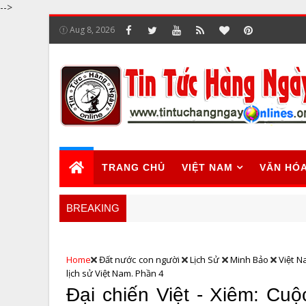
-->
Aug 8, 2026
TRANG CHỦ
VIỆT NAM
VĂN HÓ
BREAKING
Home
Đất nước con người
Lịch Sử
Minh Bảo
Việt 
lịch sử Việt Nam. Phần 4
Đại chiến Việt - Xiêm: Cu