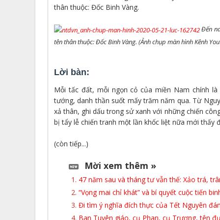
thân thuộc: Đốc Binh Vàng.
Đến na
tên thân thuộc: Đốc Binh Vàng. (Ảnh chụp màn hình Kênh Yo
Lời bàn:
Mỗi tấc đất, mỗi ngọn cỏ của miền Nam chính l
tướng, danh thần suốt mấy trăm năm qua. Từ Ngu
xả thân, ghi dấu trong sử xanh với những chiến côn
bị tẩy lễ chiến tranh một lần khốc liệt nữa mới thấy
(còn tiếp...)
Mời xem thêm »
47 năm sau và tháng tư vẫn thế: Xảo trá, trân
“Vọng mai chỉ khát” và bí quyết cuộc tiến b
Đi tìm ý nghĩa đích thực của Tết Nguyên đá
Ban Tuyên giáo, cụ Phan, cụ Trương, tên đ