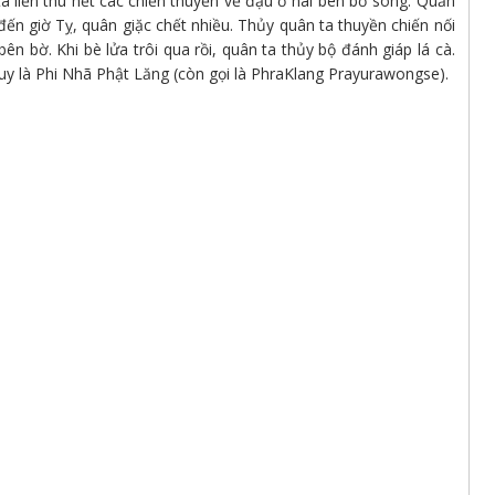
liền thu hết các chiến thuyền về đậu ở hai bên bờ sông. Quản
 giờ Tỵ, quân giặc chết nhiều. Thủy quân ta thuyền chiến nối
ên bờ. Khi bè lửa trôi qua rồi, quân ta thủy bộ đánh giáp lá cà.
uy là Phi Nhã Phật Lăng (còn gọi là PhraKlang Prayurawongse).