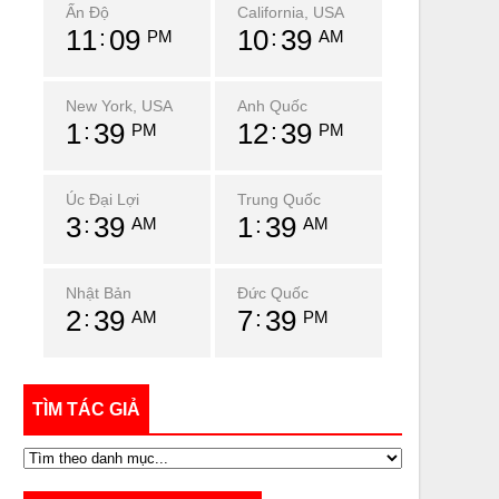
Ấn Độ
California, USA
11
09
10
39
PM
AM
New York, USA
Anh Quốc
1
39
12
39
PM
PM
Úc Đại Lợi
Trung Quốc
3
39
1
39
AM
AM
Nhật Bản
Đức Quốc
2
39
7
39
AM
PM
TÌM TÁC GIẢ