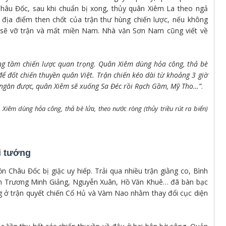
hâu Đốc, sau khi chuẩn bị xong, thủy quân Xiêm La theo ngả
 địa điểm then chốt của trận thư hùng chiến lược, nếu không
g sẽ vỡ trận và mất miền Nam. Nhà văn Sơn Nam cũng viết về
ng tầm chiến lược quan trọng. Quân Xiêm dùng hỏa công, thả bè
 để đốt chiến thuyền quân Việt. Trận chiến kéo dài từ khoảng 3 giờ
 ngăn được, quân Xiêm sẽ xuống Sa Đéc rồi Rạch Gầm, Mỹ Tho…”
.
Xiêm dùng hỏa công, thả bè lửa, theo nước ròng (thủy triều rút ra biển)
i tướng
ồn Châu Đốc bị giặc uy hiếp. Trải qua nhiều trận giằng co, Bình
n Trương Minh Giảng, Nguyễn Xuân, Hồ Văn Khuê… đã bàn bạc
g ở trận quyết chiến Cổ Hủ và Vàm Nao nhằm thay đổi cục diện