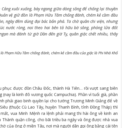
n Cảng xuôi xuống, bày ngang giữa dòng sông để chống lại thuyền
. Quản vệ giữ đồn là Phạm Hữu Tâm chống đánh, chém kẻ cầm đầu
đồn, ngày đêm dùng đại bác bắn phá. Ta chờ quân chi viện, nhưng
úc nước ròng, noi theo hai bên tả hữu bờ sông, phóng lửa đốt
ngạn mà đánh từ giờ Dần đến giờ Tỵ, quân giặc chết nhiều, thây
 là Phạm Hữu Tâm chống đánh, chém kẻ cầm đầu của giặc là Phi Nhã Khổ
thu phục được đồn Châu Đốc, thành Hà Tiên… rồi vượt sang biên
 (nay là kinh đô vương quốc Campuchia). Phần vì tuổi già, phần
ệnh phải giao binh quyền lại cho tướng Trương Minh Giảng để về
iêu (thuộc Cù Lao Tây, huyện Thanh Bình, tỉnh Đồng Tháp) thì
 mất, vua Minh Mệnh ra lệnh phải mang thi hài ông về kinh an
n Thành quận công, cho bãi triều ba ngày và ông được nhà vua
thờ của ông ở miền Tây, nơi mà người dân gọi ông bằng cái tên