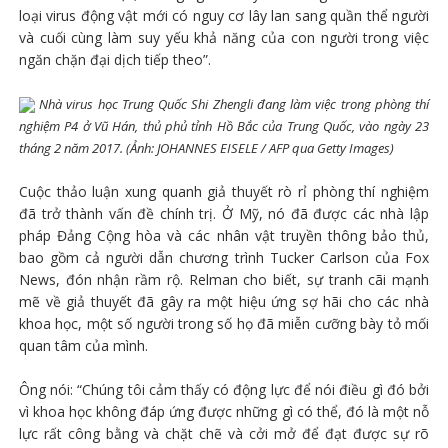
loại virus động vật mới có nguy cơ lây lan sang quần thể người
và cuối cùng làm suy yếu khả năng của con người trong việc
ngăn chặn đại dịch tiếp theo”.
Nhà virus học Trung Quốc Shi Zhengli đang làm việc trong phòng thí
nghiệm P4 ở Vũ Hán, thủ phủ tỉnh Hồ Bắc của Trung Quốc, vào ngày 23
tháng 2 năm 2017. (Ảnh: JOHANNES EISELE / AFP qua Getty Images)
Cuộc thảo luận xung quanh giả thuyết rò rỉ phòng thí nghiệm
đã trở thành vấn đề chính trị. Ở Mỹ, nó đã được các nhà lập
pháp Đảng Cộng hòa và các nhân vật truyền thông bảo thủ,
bao gồm cả người dẫn chương trình Tucker Carlson của Fox
News, đón nhận rầm rộ. Relman cho biết, sự tranh cãi mạnh
mẽ về giả thuyết đã gây ra một hiệu ứng sợ hãi cho các nhà
khoa học, một số người trong số họ đã miễn cưỡng bày tỏ mối
quan tâm của mình.
Ông nói: “Chúng tôi cảm thấy có động lực để nói điều gì đó bởi
vì khoa học không đáp ứng được những gì có thể, đó là một nỗ
lực rất công bằng và chặt chẽ và cởi mở để đạt được sự rõ