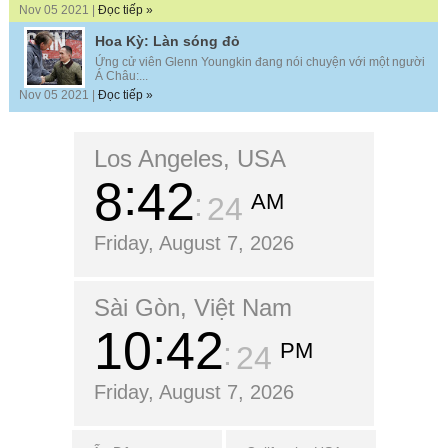
Nov 05 2021 |
Đọc tiếp »
Hoa Kỳ: Làn sóng đỏ
Ứng cử viên Glenn Youngkin đang nói chuyện với một người
Á Châu:...
Nov 05 2021 |
Đọc tiếp »
Los Angeles, USA
8
42
AM
26
Friday, August 7, 2026
Sài Gòn, Việt Nam
10
42
PM
26
Friday, August 7, 2026