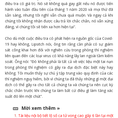
điều tra có giá trị. Nó sẽ không quá gay gắt nếu nó được tiến
hành vào tuần đầu tiên của tháng 1 năm 2020 và mọi thứ đã
sẵn sàng, nhưng tôi nghĩ vẫn chưa quá muộn. Và ngay cả khi
chúng tôi không nhận được câu trả lời chắc chắn, nó vẫn xứng
đáng, vì chúng tôi sẽ tiến xa hơn hiện tại”.
Cho dù một cuộc điều tra có phát hiện ra nguồn gốc của Covid-
19 hay không, Lipsitch nói, ông tin rằng cần phải có sự giám
sát công khai hơn đối với nghiên cứu trong phòng thí nghiệm
liên quan đến các loại virus có khả năng lây lan ngoài tầm kiểm
soát. Ông nói: “Đó không phải là tất cả về việc liệu một tai nạn
trong phòng thí nghiệm có gây ra đại dịch đặc biệt này hay
không. Tôi muốn thấy sự chú ý tập trung vào quy định của các
thí nghiệm nguy hiểm, bởi vì chúng ta đã thấy những gì một đại
dịch có thể gây ra cho tất cả chúng ta và chúng ta nên cực kỳ
chắc chắn trước khi chúng ta làm bất cứ điều gì làm tăng xác
suất đó lên một chút”.
Mời xem thêm »
Tài liệu nội bộ tiết lộ số ca tử vong cao gấp 6 lần tại một