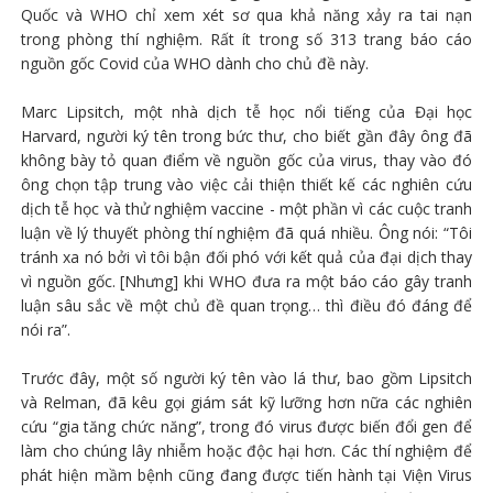
Quốc và WHO chỉ xem xét sơ qua khả năng xảy ra tai nạn
trong phòng thí nghiệm. Rất ít trong số 313 trang báo cáo
nguồn gốc Covid của WHO dành cho chủ đề này.
Marc Lipsitch, một nhà dịch tễ học nổi tiếng của Đại học
Harvard, người ký tên trong bức thư, cho biết gần đây ông đã
không bày tỏ quan điểm về nguồn gốc của virus, thay vào đó
ông chọn tập trung vào việc cải thiện thiết kế các nghiên cứu
dịch tễ học và thử nghiệm vaccine - một phần vì các cuộc tranh
luận về lý thuyết phòng thí nghiệm đã quá nhiều. Ông nói: “Tôi
tránh xa nó bởi vì tôi bận đối phó với kết quả của đại dịch thay
vì nguồn gốc. [Nhưng] khi WHO đưa ra một báo cáo gây tranh
luận sâu sắc về một chủ đề quan trọng… thì điều đó đáng để
nói ra”.
Trước đây, một số người ký tên vào lá thư, bao gồm Lipsitch
và Relman, đã kêu gọi giám sát kỹ lưỡng hơn nữa các nghiên
cứu “gia tăng chức năng”, trong đó virus được biến đổi gen để
làm cho chúng lây nhiễm hoặc độc hại hơn. Các thí nghiệm để
phát hiện mầm bệnh cũng đang được tiến hành tại Viện Virus