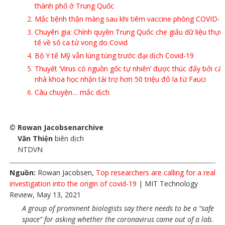
thành phố ở Trung Quốc
Mắc bệnh thận màng sau khi tiêm vaccine phòng COVID-1
Chuyên gia: Chính quyền Trung Quốc che giấu dữ liệu thực
tế về số ca tử vong do Covid
Bộ Y tế Mỹ vẫn lúng túng trước đại dịch Covid-19
Thuyết ‘Virus có nguồn gốc tự nhiên’ được thúc đẩy bởi cá
nhà khoa học nhận tài trợ hơn 50 triệu đô la từ Fauci
Câu chuyện… mắc dịch
©
Rowan Jacobsenarchive
Văn Thiện
biên dịch
NTDVN
Nguồn:
Rowan Jacobsen,
Top researchers are calling for a real
investigation into the origin of covid-19
| MIT Technology
Review, May 13, 2021
A group of prominent biologists say there needs to be a “safe
space” for asking whether the coronavirus came out of a lab.