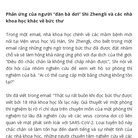
Phản ứng của người “đàn bà dơi” Shi Zhengli và các nhà
khoa học khác về bức thư
Trong một email, nhà khoa học chính về các mầm bệnh mới
nổi tại Viện virus học Vũ Hán, Shi Zhengli, cho biết trong một
email rằng những nghi ngờ trong bức thư đã được đặt nhầm
chỗ và sẽ làm hỏng khả năng ứng phó với đại dịch của thế giới.
“Điều đó chắc chắn là không thể chấp nhận được”, Shi nói về
đòi hỏi của nhóm nghiên cứu để xem xét hồ sơ phòng thí
nghiệm của bà. "Ai có thể cung cấp một bằng chứng không tồn
tại?"
Shi đã viết trong email: “Thật sự rất buồn khi đọc bức thư được
viết bởi 18 nhà khoa học lỗi lạc này. Giả thuyết về một phòng
thí nghiệm bị rò rỉ chỉ dựa trên chuyên môn của một phòng thí
nghiệm từ lâu đã nghiên cứu về các virus corona dơi có liên
quan về mặt phát sinh loài với SARS-CoV-2. Loại tuyên bố này
chắc chắn sẽ làm tổn hại đến danh tiếng và sự nhiệt tình của
các nhà khoa học, những người chuyên tâm nghiên cứu về các