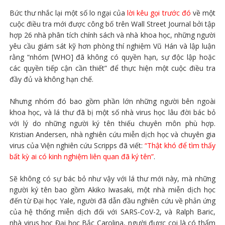
Bức thư nhắc lại một số lo ngại của
lời kêu gọi trước đó
về một
cuộc điều tra mới được công bố trên Wall Street Journal bởi tập
hợp 26 nhà phân tích chính sách và nhà khoa học, những người
yêu cầu giám sát kỹ hơn phòng thí nghiệm Vũ Hán và lập luận
rằng “nhóm [WHO] đã không có quyền hạn, sự độc lập hoặc
các quyền tiếp cận cần thiết” để thực hiện một cuộc điều tra
đầy đủ và không hạn chế.
Nhưng nhóm đó bao gồm phần lớn những người bên ngoài
khoa học, và lá thư đã bị một số nhà virus học lâu đời bác bỏ
với lý do những người ký tên thiếu chuyên môn phù hợp.
Kristian Andersen, nhà nghiên cứu miễn dịch học và chuyên gia
virus của Viện nghiên cứu Scripps đã viết:
“Thật khó để tìm thấy
bất kỳ ai có kinh nghiệm liên quan đã ký tên”
.
Sẽ không có sự bác bỏ như vậy với lá thư mới này, mà những
người ký tên bao gồm Akiko Iwasaki, một nhà miễn dịch học
đến từ Đại học Yale, người đã dẫn đầu nghiên cứu về phản ứng
của hệ thống miễn dịch đối với SARS-CoV-2, và Ralph Baric,
nhà virus học Đại học Bắc Carolina, người được coi là có thẩm