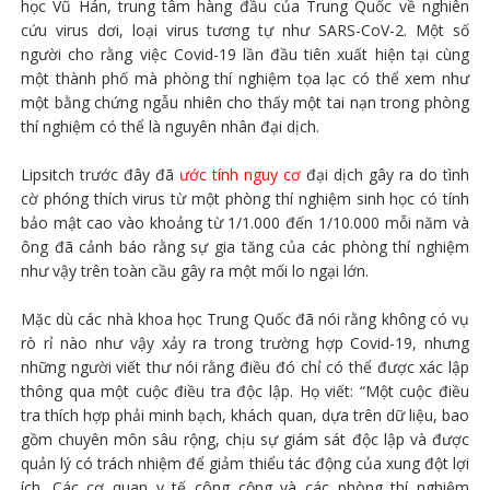
học Vũ Hán, trung tâm hàng đầu của Trung Quốc về nghiên
cứu virus dơi, loại virus tương tự như SARS-CoV-2. Một số
người cho rằng việc Covid-19 lần đầu tiên xuất hiện tại cùng
một thành phố mà phòng thí nghiệm tọa lạc có thể xem như
một bằng chứng ngẫu nhiên cho thấy một tai nạn trong phòng
thí nghiệm có thể là nguyên nhân đại dịch.
Lipsitch trước đây đã
ước tính nguy cơ
đại dịch gây ra do tình
cờ phóng thích virus từ một phòng thí nghiệm sinh học có tính
bảo mật cao vào khoảng từ 1/1.000 đến 1/10.000 mỗi năm và
ông đã cảnh báo rằng sự gia tăng của các phòng thí nghiệm
như vậy trên toàn cầu gây ra một mối lo ngại lớn.
Mặc dù các nhà khoa học Trung Quốc đã nói rằng không có vụ
rò rỉ nào như vậy xảy ra trong trường hợp Covid-19, nhưng
những người viết thư nói rằng điều đó chỉ có thể được xác lập
thông qua một cuộc điều tra độc lập. Họ viết: “Một cuộc điều
tra thích hợp phải minh bạch, khách quan, dựa trên dữ liệu, bao
gồm chuyên môn sâu rộng, chịu sự giám sát độc lập và được
quản lý có trách nhiệm để giảm thiểu tác động của xung đột lợi
ích. Các cơ quan y tế công cộng và các phòng thí nghiệm