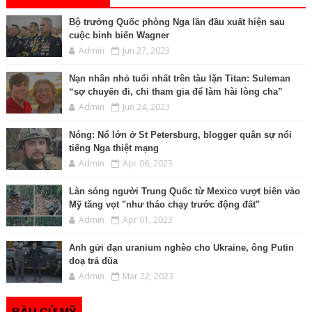
Bộ trưởng Quốc phòng Nga lần đầu xuất hiện sau
cuộc binh biến Wagner
Admin
Jun 27, 2023
Nạn nhân nhỏ tuổi nhất trên tàu lặn Titan: Suleman
“sợ chuyến đi, chỉ tham gia để làm hài lòng cha”
Admin
Jun 24, 2023
Nóng: Nổ lớn ở St Petersburg, blogger quân sự nổi
tiếng Nga thiệt mạng
Admin
Apr 06, 2023
Làn sóng người Trung Quốc từ Mexico vượt biên vào
Mỹ tăng vọt "như tháo chạy trước động đất"
Admin
Apr 01, 2023
Anh gửi đạn uranium nghèo cho Ukraine, ông Putin
doạ trả đũa
Admin
Mar 22, 2023