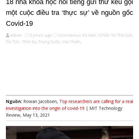
18 nhà khoa học nổi tiếng gửi thư kêu gọi
một cuộc điều tra ‘thực sự’ về nguồn gốc
Covid-19
Admin
5 years ago
Coronavirus Vũ Hán,
COVID-19,
Thế Giới,
Tin Tức - Thời Sự,
Trung Quốc,
Văn Thiện,
Nguồn:
Rowan Jacobsen,
Top researchers are calling for a real
investigation into the origin of covid-19
| MIT Technology
Review, May 13, 2021