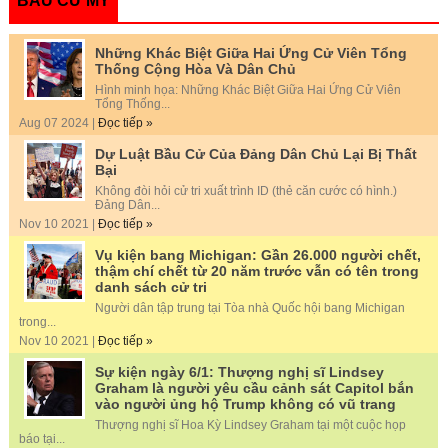
BẦU CỬ MỸ
Những Khác Biệt Giữa Hai Ứng Cử Viên Tổng
Thống Cộng Hòa Và Dân Chủ
Hình minh họa: Những Khác Biệt Giữa Hai Ứng Cử Viên
Tổng Thống...
Aug 07 2024 |
Đọc tiếp »
Dự Luật Bầu Cử Của Đảng Dân Chủ Lại Bị Thất
Bại
Không đòi hỏi cử tri xuất trình ID (thẻ căn cước có hình.)
Đảng Dân...
Nov 10 2021 |
Đọc tiếp »
Vụ kiện bang Michigan: Gần 26.000 người chết,
thậm chí chết từ 20 năm trước vẫn có tên trong
danh sách cử tri
Người dân tập trung tại Tòa nhà Quốc hội bang Michigan
trong...
Nov 10 2021 |
Đọc tiếp »
Sự kiện ngày 6/1: Thượng nghị sĩ Lindsey
Graham là người yêu cầu cảnh sát Capitol bắn
vào người ủng hộ Trump không có vũ trang
Thượng nghị sĩ Hoa Kỳ Lindsey Graham tại một cuộc họp
báo tại...