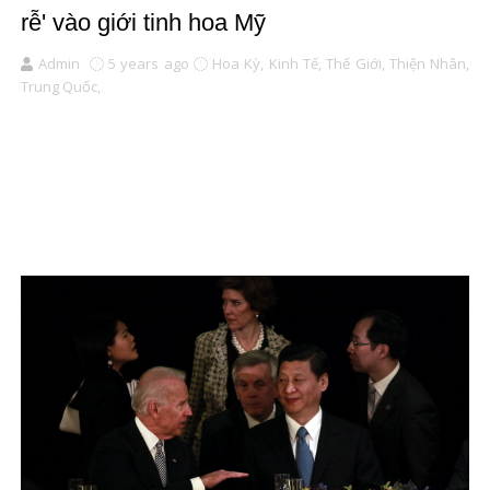
rễ' vào giới tinh hoa Mỹ
Admin
5 years ago
Hoa Kỳ,
Kinh Tế,
Thế Giới,
Thiện Nhân,
Trung Quốc,