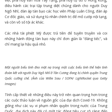
việc phá hủy văn hóa Tây Tạng, phá hủy tự do ở Hong Kong,
điều hành các trại tập trung diệt chủng dành cho người Duy
Ngô Nhĩ, đàn áp tàn bạo các học viên Pháp Luân Công, đàn áp
Cơ đốc giáo, và sử dụng tù nhân chính trị để mổ cướp nội tạng,
và còn vô số tội ác khác.
Các nhà tài phiệt Mỹ được trả tiền để tuyên truyền và coi
những hành động tàn bạo này chỉ đơn giản là “đáng tiếc”, và
chỉ mang lại hậu quả nhỏ.
Một người biểu tình đeo mặt nạ trong một cuộc biểu tình thể hiện tình
đoàn kết với người Duy Ngô Nhĩ ở Tân Cương đang bị chính quyền Trung
Quốc cưỡng chế. (Ảnh của Willie Siau / SOPA/ LightRocket qua Getty
Images)
Tính cấp thiết về những điều này trở nên quan trọng hơn trong
các cuộc thảo luận về nguồn gốc của đại dịch Covid-19. Không
giống như các vụ vi phạm nhân quyền trong nước của Trung
Quốc, đại dịch này đã có một tác động tiêu cực rõ ràng đến