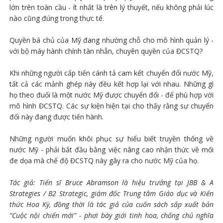
lớn trên toàn cầu - ít nhất là trên lý thuyết, nếu không phải lúc
nào cũng đúng trong thực tế.
Quyền bá chủ của Mỹ đang nhường chỗ cho mô hình quản lý -
với bộ máy hành chính tàn nhẫn, chuyên quyền của ĐCSTQ?
Khi những người cấp tiến cánh tả cam kết chuyển đổi nước Mỹ,
tất cả các mảnh ghép này đều kết hợp lại với nhau. Những gì
họ theo đuổi là một nước Mỹ được chuyển đổi - để phù hợp với
mô hình ĐCSTQ. Các sự kiện hiện tại cho thấy rằng sự chuyển
đổi này đang được tiến hành.
Những người muốn khôi phục sự hiểu biết truyền thống về
nước Mỹ - phải bắt đầu bằng việc nâng cao nhận thức về mối
đe dọa mà chế độ ĐCSTQ này gây ra cho nước Mỹ của họ.
Tác giả: Tiến sĩ Bruce Abramson là hiệu trưởng tại JBB & A
Strategies / B2 Strategic, giám đốc Trung tâm Giáo dục và Kiến
thức Hoa Kỳ, đồng thời là tác giả của cuốn sách sắp xuất bản
“Cuộc nội chiến mới” - phơi bày giới tinh hoa, chống chủ nghĩa