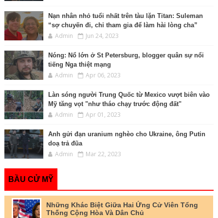
Nạn nhân nhỏ tuổi nhất trên tàu lặn Titan: Suleman
“sợ chuyến đi, chỉ tham gia để làm hài lòng cha”
Admin
Jun 24, 2023
Nóng: Nổ lớn ở St Petersburg, blogger quân sự nổi
tiếng Nga thiệt mạng
Admin
Apr 06, 2023
Làn sóng người Trung Quốc từ Mexico vượt biên vào
Mỹ tăng vọt "như tháo chạy trước động đất"
Admin
Apr 01, 2023
Anh gửi đạn uranium nghèo cho Ukraine, ông Putin
doạ trả đũa
Admin
Mar 22, 2023
BẦU CỬ MỸ
Những Khác Biệt Giữa Hai Ứng Cử Viên Tổng
Thống Cộng Hòa Và Dân Chủ