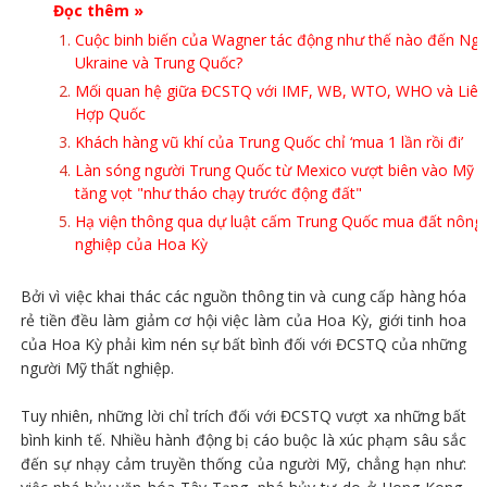
Đọc thêm »
Cuộc binh biến của Wagner tác động như thế nào đến Nga
Ukraine và Trung Quốc?
Mối quan hệ giữa ĐCSTQ với IMF, WB, WTO, WHO và Liên
Hợp Quốc
Khách hàng vũ khí của Trung Quốc chỉ ‘mua 1 lần rồi đi’
Làn sóng người Trung Quốc từ Mexico vượt biên vào Mỹ
tăng vọt "như tháo chạy trước động đất"
Hạ viện thông qua dự luật cấm Trung Quốc mua đất nông
nghiệp của Hoa Kỳ
Bởi vì việc khai thác các nguồn thông tin và cung cấp hàng hóa
rẻ tiền đều làm giảm cơ hội việc làm của Hoa Kỳ, giới tinh hoa
của Hoa Kỳ phải kìm nén sự bất bình đối với ĐCSTQ của những
người Mỹ thất nghiệp.
Tuy nhiên, những lời chỉ trích đối với ĐCSTQ vượt xa những bất
bình kinh tế. Nhiều hành động bị cáo buộc là xúc phạm sâu sắc
đến sự nhạy cảm truyền thống của người Mỹ, chẳng hạn như: