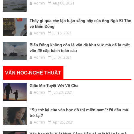
Admin
Aug 06, 2021
Thấy gì qua các lập luận xằng bậy của ông Ngô Sĩ Tồn
về Biển Đông
Admin
Jul 16, 2021
Biển Đông không còn là vấn đề khu vực mà đã là một
vấn đề cấp bách toàn cầu
Admin
Jul 07, 2021
VĂN HỌC-NGHỆ THUẬT
Giấc Mơ Tuyệt Vời Về Cha
Admin
Jun 20, 2021
“Sự trở lại của văn học đô thị miền nam”: Đi đâu mà
trở lại?
Admin
Apr 25, 2021