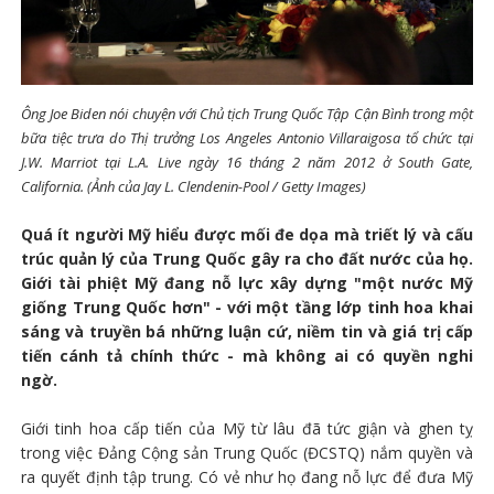
Ông Joe Biden nói chuyện với Chủ tịch Trung Quốc Tập Cận Bình trong một
bữa tiệc trưa do Thị trưởng Los Angeles Antonio Villaraigosa tổ chức tại
J.W. Marriot tại L.A. Live ngày 16 tháng 2 năm 2012 ở South Gate,
California. (Ảnh của Jay L. Clendenin-Pool / Getty Images)
Quá ít người Mỹ hiểu được mối đe dọa mà triết lý và cấu
trúc quản lý của Trung Quốc gây ra cho đất nước của họ.
Giới tài phiệt Mỹ đang nỗ lực xây dựng "một nước Mỹ
giống Trung Quốc hơn" - với một tầng lớp tinh hoa khai
sáng và truyền bá những luận cứ, niềm tin và giá trị cấp
tiến cánh tả chính thức - mà không ai có quyền nghi
ngờ.
Giới tinh hoa cấp tiến của Mỹ từ lâu đã tức giận và ghen tỵ
trong việc Đảng Cộng sản Trung Quốc (ĐCSTQ) nắm quyền và
ra quyết định tập trung. Có vẻ như họ đang nỗ lực để đưa Mỹ