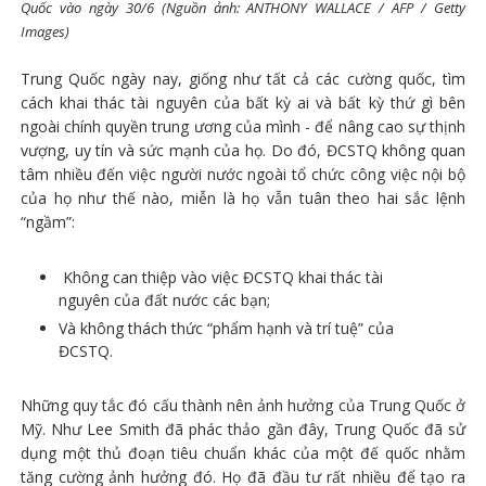
Quốc vào ngày 30/6 (Nguồn ảnh: ANTHONY WALLACE / AFP / Getty
Images)
Trung Quốc ngày nay, giống như tất cả các cường quốc, tìm
cách khai thác tài nguyên của bất kỳ ai và bất kỳ thứ gì bên
ngoài chính quyền trung ương của mình - để nâng cao sự thịnh
vượng, uy tín và sức mạnh của họ. Do đó, ĐCSTQ không quan
tâm nhiều đến việc người nước ngoài tổ chức công việc nội bộ
của họ như thế nào, miễn là họ vẫn tuân theo hai sắc lệnh
“ngầm”:
Không can thiệp vào việc ĐCSTQ khai thác tài
nguyên của đất nước các bạn;
Và không thách thức “phẩm hạnh và trí tuệ” của
ĐCSTQ.
Những quy tắc đó cấu thành nên ảnh hưởng của Trung Quốc ở
Mỹ. Như Lee Smith đã phác thảo gần đây, Trung Quốc đã sử
dụng một thủ đoạn tiêu chuẩn khác của một đế quốc nhằm
tăng cường ảnh hưởng đó. Họ đã đầu tư rất nhiều để tạo ra