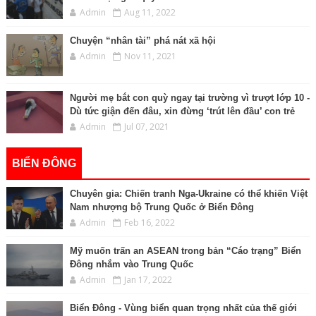
Admin
Aug 11, 2022
Chuyện “nhân tài” phá nát xã hội
Admin
Nov 11, 2021
Người mẹ bắt con quỳ ngay tại trường vì trượt lớp 10 -
Dù tức giận đến đâu, xin đừng ‘trút lên đầu’ con trẻ
Admin
Jul 07, 2021
BIỂN ĐÔNG
Chuyên gia: Chiến tranh Nga-Ukraine có thể khiến Việt
Nam nhượng bộ Trung Quốc ở Biển Đông
Admin
Feb 16, 2022
Mỹ muốn trấn an ASEAN trong bản “Cáo trạng” Biển
Đông nhắm vào Trung Quốc
Admin
Jan 17, 2022
Biển Đông - Vùng biển quan trọng nhất của thế giới