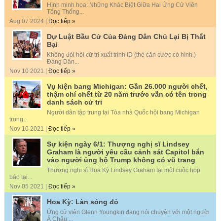
Hình minh họa: Những Khác Biệt Giữa Hai Ứng Cử Viên
Tổng Thống...
Aug 07 2024 |
Đọc tiếp »
Dự Luật Bầu Cử Của Đảng Dân Chủ Lại Bị Thất
Bại
Không đòi hỏi cử tri xuất trình ID (thẻ căn cước có hình.)
Đảng Dân...
Nov 10 2021 |
Đọc tiếp »
Vụ kiện bang Michigan: Gần 26.000 người chết,
thậm chí chết từ 20 năm trước vẫn có tên trong
danh sách cử tri
Người dân tập trung tại Tòa nhà Quốc hội bang Michigan
trong...
Nov 10 2021 |
Đọc tiếp »
Sự kiện ngày 6/1: Thượng nghị sĩ Lindsey
Graham là người yêu cầu cảnh sát Capitol bắn
vào người ủng hộ Trump không có vũ trang
Thượng nghị sĩ Hoa Kỳ Lindsey Graham tại một cuộc họp
báo tại...
Nov 05 2021 |
Đọc tiếp »
Hoa Kỳ: Làn sóng đỏ
Ứng cử viên Glenn Youngkin đang nói chuyện với một người
Á Châu:...