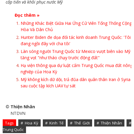
cấp tiến và khôi phục nước Mỹ
Đọc thêm »
Những Khác Biệt Giữa Hai Ứng Cử Viên Tổng Thống Cộng
Hòa Và Dân Chủ
Hunter Biden đe dọa đối tác kinh doanh Trung Quốc: 'Tôi
đang ngồi đây với cha tôi'
Làn sóng người Trung Quốc từ Mexico vượt biên vào Mỹ
tăng vọt "như tháo chạy trước động đất"
Hạ viện thông qua dự luật cấm Trung Quốc mua đất nông
nghiệp của Hoa Kỳ
Mỹ không kích dữ dội, trả đũa dân quân thân Iran ở Syria
sau cuộc tập kích UAV tự sát
©
Thiện Nhân
NTDVN
Tags
# Hoa Kỳ
# Kinh Tế
# Thế Giới
# Thiện Nhân
#
Trung Quốc