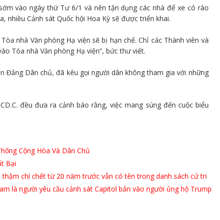
 sớm vào ngày thứ Tư 6/1 và nên tận dụng các nhà để xe có rào
a, nhiều Cảnh sát Quốc hội Hoa Kỳ sẽ được triển khai.
ác Tòa nhà Văn phòng Hạ viện sẽ bị hạn chế. Chỉ các Thành viên và
ào Tòa nhà Văn phòng Hạ viện”, bức thư viết.
ên Đảng Dân chủ, đã kêu gọi người dân không tham gia với những
.CD.C. đều đưa ra cảnh báo rằng, việc mang súng đến cuộc biểu
 Thống Cộng Hòa Và Dân Chủ
t Bại
 thậm chí chết từ 20 năm trước vẫn có tên trong danh sách cử tri
ham là người yêu cầu cảnh sát Capitol bắn vào người ủng hộ Trump