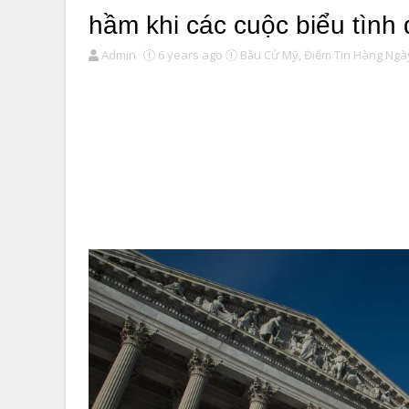
hầm khi các cuộc biểu tình 
Admin
6 years ago
Bầu Cử Mỹ,
Điểm Tin Hàng Ngà