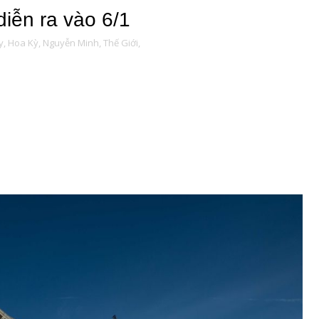
diễn ra vào 6/1
y,
Hoa Kỳ,
Nguyễn Minh,
Thế Giới,