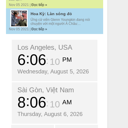
Nov 05 2021 |
Đọc tiếp »
Hoa Kỳ: Làn sóng đỏ
Ứng cử viên Glenn Youngkin đang nói
chuyện với một người Á Châu:...
Nov 05 2021 |
Đọc tiếp »
Los Angeles, USA
6
06
PM
12
Wednesday, August 5, 2026
Sài Gòn, Việt Nam
8
06
AM
12
Thursday, August 6, 2026