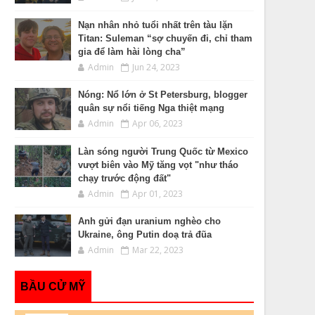
Nạn nhân nhỏ tuổi nhất trên tàu lặn
Titan: Suleman “sợ chuyến đi, chỉ tham
gia để làm hài lòng cha”
Admin
Jun 24, 2023
Nóng: Nổ lớn ở St Petersburg, blogger
quân sự nổi tiếng Nga thiệt mạng
Admin
Apr 06, 2023
Làn sóng người Trung Quốc từ Mexico
vượt biên vào Mỹ tăng vọt "như tháo
chạy trước động đất"
Admin
Apr 01, 2023
Anh gửi đạn uranium nghèo cho
Ukraine, ông Putin doạ trả đũa
Admin
Mar 22, 2023
BẦU CỬ MỸ