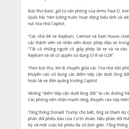
Bức thư được gửi từ văn phòng của Arms Paul D. Irvin
Quốc hội “nên lường trước hoạt động biểu tình và v
vực tòa nhà Capitol.
“Các nhà để xe Rayburn, Cannon và East House Unde
các thành viên và nhân viên được phép đậu xe tro
“Tất cả những người có giấy phép lái xe và ra và
Rayburn và sẽ có quyền sử dụng G1R và G2R”.
Theo bức thư, khi di chuyển giữa các Tòa nhà Văn phò
khuyến cáo sử dụng các điểm tiếp cận dưới lòng đấ
hoặc lái xe đến quảng trường Capitol.
Những "điểm tiếp cận dưới lòng đất" là các đường h
Các phóng viên nhấn mạnh rằng, khuyến cáo này hiếm
Tổng thống Donald Trump cho biết, ông sẽ tham dự các
phản đối phiếu bầu của Cử tri đoàn. Nếu phản đối thà
Kỳ và một cuộc bỏ phiếu đa số đơn giản. Tổng thống