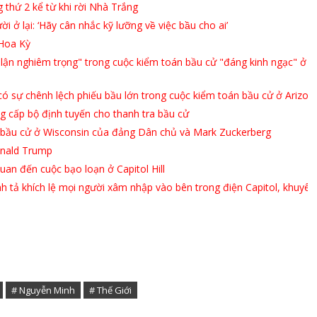
thứ 2 kể từ khi rời Nhà Trắng
̉ lại: ‘Hãy cân nhắc kỹ lưỡng về việc bầu cho ai’
 Hoa Kỳ
lận nghiêm trọng" trong cuộc kiểm toán bầu cử "đáng kinh ngạc" ở
có sự chênh lệch phiếu bầu lớn trong cuộc kiểm toán bầu cử ở Arizon
g cấp bộ định tuyến cho thanh tra bầu cử
 lận bầu cử ở Wisconsin của đảng Dân chủ và Mark Zuckerberg
onald Trump
uan đến cuộc bạo loạn ở Capitol Hill
h tả khích lệ mọi người xâm nhập vào bên trong điện Capitol, khuyên
# Nguyễn Minh
# Thế Giới