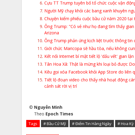
Cựu TT Trump tuyên bố tổ chức cuộc vận động 
Người Mỹ chạy khỏi các bang xanh khuyên người ơ
Chuyện kiểm phiếu cuộc bầu cử năm 2020 tại
Ông Trump: "Có vẻ như họ đang tìm thấy gian 
Arizona
Ông Trump phản ứng kịch liệt trước thông tin 
Giới chức Maricopa sẽ hầu tòa, nếu không cun
Kết nối Internet bí mật tiết lộ 'dấu vết' gian
Tân Hoa Xã: Thật là mừng khi loại bỏ được D
Kêu gọi xóa Facebook khỏi App Store do liên q
Tiết lộ đoạn video cho thấy nhà hoạt động cán
cảnh sát rời vị trí
©
Nguyễn Minh
Theo
Epoch Times
Tags
# Bầu Cử Mỹ
# Điểm Tin Hàng Ngày
# Hoa Kỳ