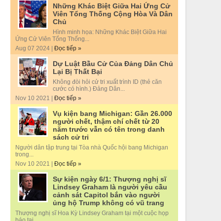
Những Khác Biệt Giữa Hai Ứng Cử
Viên Tổng Thống Cộng Hòa Và Dân
Chủ
Hình minh họa: Những Khác Biệt Giữa Hai
Ứng Cử Viên Tổng Thống...
Aug 07 2024 |
Đọc tiếp »
Dự Luật Bầu Cử Của Đảng Dân Chủ
Lại Bị Thất Bại
Không đòi hỏi cử tri xuất trình ID (thẻ căn
cước có hình.) Đảng Dân...
Nov 10 2021 |
Đọc tiếp »
Vụ kiện bang Michigan: Gần 26.000
người chết, thậm chí chết từ 20
năm trước vẫn có tên trong danh
sách cử tri
Người dân tập trung tại Tòa nhà Quốc hội bang Michigan
trong...
Nov 10 2021 |
Đọc tiếp »
Sự kiện ngày 6/1: Thượng nghị sĩ
Lindsey Graham là người yêu cầu
cảnh sát Capitol bắn vào người
ủng hộ Trump không có vũ trang
Thượng nghị sĩ Hoa Kỳ Lindsey Graham tại một cuộc họp
báo tại...