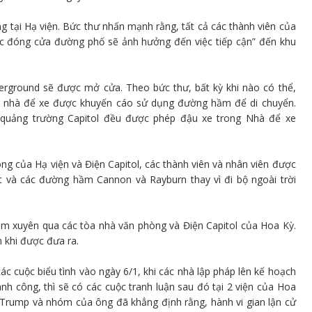
g tại Hạ viện. Bức thư nhấn mạnh rằng, tất cả các thành viên của
iệc đóng cửa đường phố sẽ ảnh hưởng đến việc tiếp cận” đến khu
rground sẽ được mở cửa. Theo bức thư, bất kỳ khi nào có thể,
ng nhà để xe được khuyến cáo sử dụng đường hầm để di chuyển.
o quảng trường Capitol đều được phép đậu xe trong Nhà để xe
ng của Hạ viện và Điện Capitol, các thành viên và nhân viên được
t và các đường hầm Cannon và Rayburn thay vì đi bộ ngoài trời
ầm xuyên qua các tòa nhà văn phòng và Điện Capitol của Hoa Kỳ.
 khi được đưa ra.
 cuộc biểu tình vào ngày 6/1, khi các nhà lập pháp lên kế hoạch
nh công, thì sẽ có các cuộc tranh luận sau đó tại 2 viện của Hoa
 Trump và nhóm của ông đã khẳng định rằng, hành vi gian lận cử