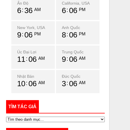
Ấn Độ
California, USA
6
36
6
06
AM
PM
New York, USA
Anh Quốc
9
06
8
06
PM
PM
Úc Đại Lợi
Trung Quốc
11
06
9
06
AM
AM
Nhật Bản
Đức Quốc
10
06
3
06
AM
AM
TÌM TÁC GIẢ