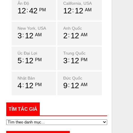
Ấn Độ
California, USA
12
42
12
12
PM
AM
New York, USA
Anh Quốc
3
12
2
12
AM
AM
Úc Đại Lợi
Trung Quốc
5
12
3
12
PM
PM
Nhật Bản
Đức Quốc
4
12
9
12
PM
AM
TÌM TÁC GIẢ