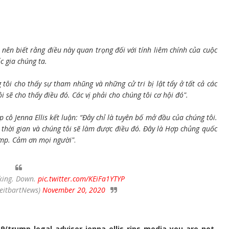
 nên biết rằng điều này quan trọng đối với tính liêm chính của cuộc
c gia chúng ta.
tôi cho thấy sự tham nhũng và những cử tri bị lật tẩy ở tất cả các
 sẽ cho thấy điều đó. Các vị phải cho chúng tôi cơ hội đó"
.
cô Jenna Ellis kết luận: “Đây chỉ là tuyên bố mở đầu của chúng tôi.
ó thời gian và chúng tôi sẽ làm được điều đó. Đây là Hợp chủng quốc
ump. Cảm ơn mọi người"
.
cking. Down.
pic.twitter.com/KEiFa1YTYP
reitbartNews)
November 20, 2020
9/trump-legal-adviser-jenna-ellis-rips-media-you-are-not-