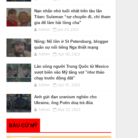
Nạn nhân nhỏ tuổi nhất trên tàu lặn
Titan: Suleman “sợ chuyến đi, chỉ tham
gia để làm hài lòng cha”
Admin
Jun 24, 2023
Nóng: Nổ lớn ở St Petersburg, blogger
quân sự nổi tiếng Nga thiệt mạng
Admin
Apr 06, 2023
Làn sóng người Trung Quốc từ Mexico
vượt biên vào Mỹ tăng vọt "như tháo
chạy trước động đất"
Admin
Apr 01, 2023
Anh gửi đạn uranium nghèo cho
Ukraine, ông Putin doạ trả đũa
Admin
Mar 22, 2023
BẦU CỬ MỸ