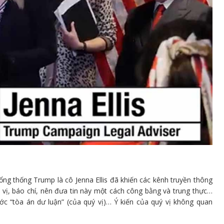
ng thống Trump là cô Jenna Ellis đã khiến các kênh truyền thông
c vị, báo chí, nên đưa tin này một cách công bằng và trung thực…
c “tòa án dư luận” (của quý vị)… Ý kiến ​​của quý vị không quan