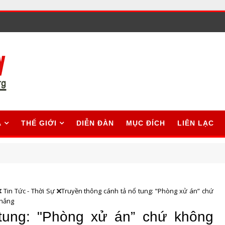
A
THẾ GIỚI
DIỄN ĐÀN
MỤC ĐÍCH
LIÊN LẠC
Tin Tức - Thời Sự
Truyền thông cánh tả nổ tung: "Phòng xử án” chứ
thắng
 tung: "Phòng xử án” chứ không