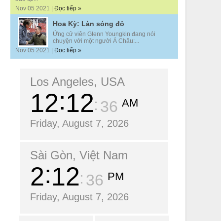
Nov 05 2021 |
Đọc tiếp »
Hoa Kỳ: Làn sóng đỏ
Ứng cử viên Glenn Youngkin đang nói
chuyện với một người Á Châu:...
Nov 05 2021 |
Đọc tiếp »
Los Angeles, USA
12
12
AM
37
Friday, August 7, 2026
Sài Gòn, Việt Nam
2
12
PM
37
Friday, August 7, 2026