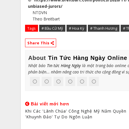
unbiased-jurors/
NTDVN
Theo Breitbart
Tags
# Bầu Cử Mỹ
# Hoa Kỳ
# Thanh Hương
# Th
Share This
About
Tin Tức Hàng Ngày Online
Nhật báo
Tin tức Hàng Ngày
là một trang báo online d
phản biện... nhằm nâng cao tri thức cho cộng đồng vì sự
Bài viết mới hơn
Khi Các 'lãnh Chúa' Công Nghệ Mỹ Nắm Quyền
'khuynh Đảo’ Tự Do Ngôn Luận