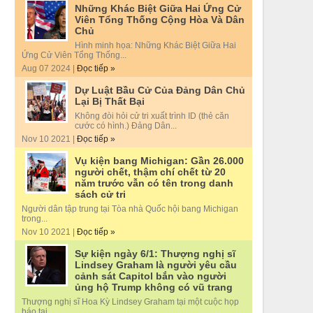
Những Khác Biệt Giữa Hai Ứng Cử
Viên Tổng Thống Cộng Hòa Và Dân
Chủ
Hình minh họa: Những Khác Biệt Giữa Hai
Ứng Cử Viên Tổng Thống...
Aug 07 2024 |
Đọc tiếp »
Dự Luật Bầu Cử Của Đảng Dân Chủ
Lại Bị Thất Bại
Không đòi hỏi cử tri xuất trình ID (thẻ căn
cước có hình.) Đảng Dân...
Nov 10 2021 |
Đọc tiếp »
Vụ kiện bang Michigan: Gần 26.000
người chết, thậm chí chết từ 20
năm trước vẫn có tên trong danh
sách cử tri
Người dân tập trung tại Tòa nhà Quốc hội bang Michigan
trong...
Nov 10 2021 |
Đọc tiếp »
Sự kiện ngày 6/1: Thượng nghị sĩ
Lindsey Graham là người yêu cầu
cảnh sát Capitol bắn vào người
ủng hộ Trump không có vũ trang
Thượng nghị sĩ Hoa Kỳ Lindsey Graham tại một cuộc họp
báo tại...