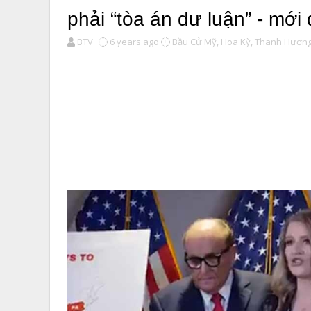
phải “tòa án dư luận” - mới
BTV
6 years ago
Bầu Cử Mỹ,
Hoa Kỳ,
Thanh Hương