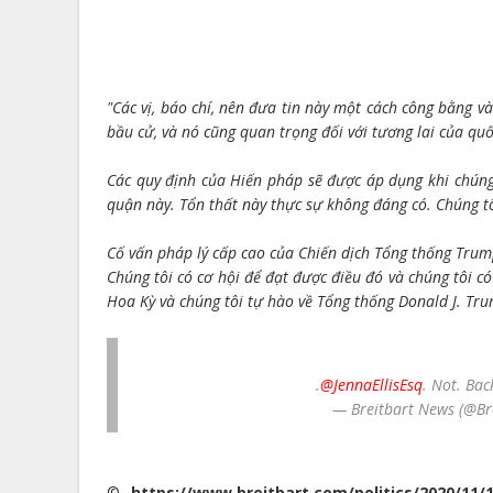
"Các vị, báo chí, nên đưa tin này một cách công bằng và
bầu cử, và nó cũng quan trọng đối với tương lai của quố
Các quy định của Hiến pháp sẽ được áp dụng khi chúng 
quận này. Tổn thất này thực sự không đáng có. Chúng tôi
Cố vấn pháp lý cấp cao của Chiến dịch Tổng thống Trump 
Chúng tôi có cơ hội để đạt được điều đó và chúng tôi c
Hoa Kỳ và chúng tôi tự hào về Tổng thống Donald J. Tr
.
@JennaEllisEsq
. Not. Ba
— Breitbart News (@B
©
https://www.breitbart.com/politics/2020/11/1