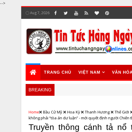
-->
Aug 7, 2026
TRANG CHỦ
VIỆT NAM
VĂN HÓ
BREAKING
Home
Bầu Cử Mỹ
Hoa Kỳ
Thanh Hương
Thế Giới
không phải “tòa án dư luận” - mới quyết định người Chiến 
Truyền thông cánh tả nổ