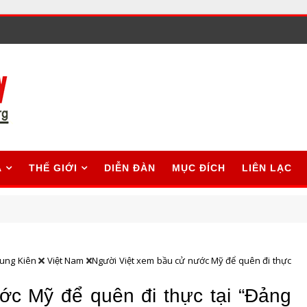
A
THẾ GIỚI
DIỄN ĐÀN
MỤC ĐÍCH
LIÊN LẠC
rung Kiên
Việt Nam
Người Việt xem bầu cử nước Mỹ để quên đi thực
ớc Mỹ để quên đi thực tại “Đảng