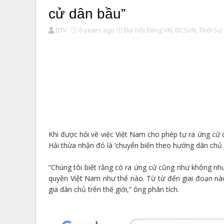
cử dân bầu”
BTV
6 years ago
Đại Hội Đảng VN,
ĐCSVN,
Thời Sự 
Khi được hỏi về việc Việt Nam cho phép tự ra ứng cử
Hải thừa nhận đó là ‘chuyển biến theo hướng dân chủ 
“Chúng tôi biết rằng có ra ứng cử cũng như không n
quyền Việt Nam như thế nào. Từ từ đến giai đoạn nà
gia dân chủ trên thế giới,” ông phân tích.