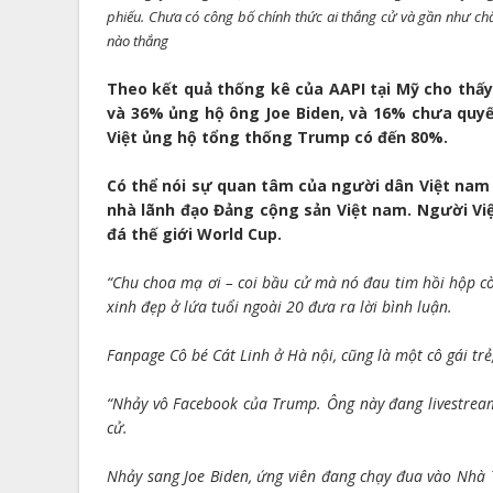
phiếu. Chưa có công bố chính thức ai thắng cử và gần như chắ
nào thắng
Theo kết quả thống kê của AAPI tại Mỹ cho thấ
và 36% ủng hộ ông Joe Biden, và 16% chưa quyế
Việt ủng hộ tổng thống Trump có đến 80%.
Có thể nói sự quan tâm của người dân Việt nam đ
nhà lãnh đạo Đảng cộng sản Việt nam. Người Vi
đá thế giới World Cup.
“Chu choa mạ ơi – coi bầu cử mà nó đau tim hồi hộp cò
xinh đẹp ở lứa tuổi ngoài 20 đưa ra lời bình luận.
Fanpage Cô bé Cát Linh ở Hà nội, cũng là một cô gái trẻ,
“Nhảy vô Facebook của Trump. Ông này đang livestream
cử.
Nhảy sang Joe Biden, ứng viên đang chạy đua vào Nhà 