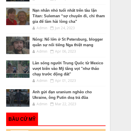
Nạn nhân nhỏ tuổi nhất trên tàu lặn
Titan: Suleman “sợ chuyến đi, chỉ tham
gia để làm hài lòng cha”
Admin
Jun 24, 2023
Nóng: Nổ lớn ở St Petersburg, blogger
quân sự nổi tiếng Nga thiệt mạng
Admin
Apr 06, 2023
Làn sóng người Trung Quốc từ Mexico
vượt biên vào Mỹ tăng vọt "như tháo
chạy trước động đất"
Admin
Apr 01, 2023
Anh gửi đạn uranium nghèo cho
Ukraine, ông Putin doạ trả đũa
Admin
Mar 22, 2023
BẦU CỬ MỸ