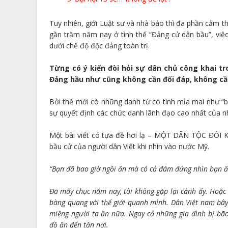
Tuy nhiên, giới Luật sư và nhà báo thì đa phần cảm t
gần trăm năm nay ở tình thế “Đảng cử dân bầu”, việc
dưới chế độ độc đảng toàn trị.
Từng có ý kiến đòi hỏi sự dân chủ công khai tr
Đảng hầu như cũng không cần đối đáp, không cần 
Bởi thế mới có những danh từ có tính mỉa mai như “bầ
sự quyết định các chức danh lãnh đạo cao nhất của n
Một bài viết có tựa đề hơi lạ – MỘT DÂN TỘC ĐÓI K
bầu cử của người dân Việt khi nhìn vào nước Mỹ.
“Bạn đã bao giờ ngồi ăn mà có cả đám đứng nhìn bạn ă
Đã mấy chục năm nay, tôi không gặp lại cảnh ấy. Hoặc 
bàng quang với thế giới quanh mình. Dân Việt nam bây
miệng người ta ăn nữa. Ngay cả những gia đình bị bã
đồ ăn đến tận nơi.