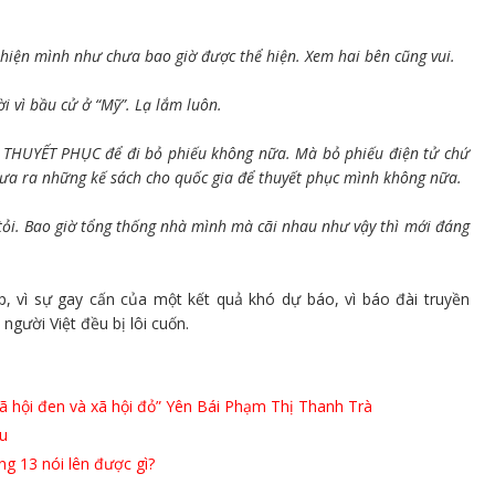
hiện mình như chưa bao giờ được thể hiện. Xem hai bên cũng vui.
ời vì bầu cử ở “Mỹ”. Lạ lắm luôn.
ai THUYẾT PHỤC để đi bỏ phiếu không nữa. Mà bỏ phiếu điện tử chứ
đưa ra những kế sách cho quốc gia để thuyết phục mình không nữa.
tỏi. Bao giờ tổng thống nhà mình mà cãi nhau như vậy thì mới đáng
, vì sự gay cấn của một kết quả khó dự báo, vì báo đài truyền
người Việt đều bị lôi cuốn.
ã hội đen và xã hội đỏ” Yên Bái Phạm Thị Thanh Trà
u
ng 13 nói lên được gì?