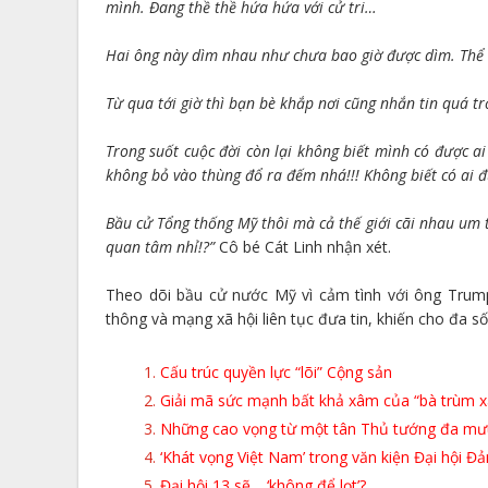
mình. Đang thề thề hứa hứa với cử tri…
Hai ông này dìm nhau như chưa bao giờ được dìm. Thể 
Từ qua tới giờ thì bạn bè khắp nơi cũng nhắn tin quá tr
Trong suốt cuộc đời còn lại không biết mình có được 
không bỏ vào thùng đổ ra đếm nhá!!! Không biết có ai 
Bầu cử Tổng thống Mỹ thôi mà cả thế giới cãi nhau um 
quan tâm nhỉ!?”
Cô bé Cát Linh nhận xét.
Theo dõi bầu cử nước Mỹ vì cảm tình với ông Trump
thông và mạng xã hội liên tục đưa tin, khiến cho đa số 
Cấu trúc quyền lực “lõi” Cộng sản
Giải mã sức mạnh bất khả xâm của “bà trùm x
Những cao vọng từ một tân Thủ tướng đa mư
‘Khát vọng Việt Nam’ trong văn kiện Đại hội Đả
Đại hội 13 sẽ… ‘không để lọt’?