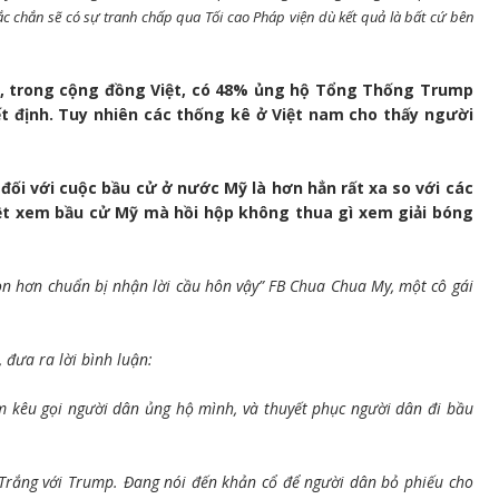
c chắn sẽ có sự tranh chấp qua Tối cao Pháp viện dù kết quả là bất cứ bên
y, trong cộng đồng Việt, có 48% ủng hộ Tổng Thống Trump
t định. Tuy nhiên các thống kê ở Việt nam cho thấy người
ối với cuộc bầu cử ở nước Mỹ là hơn hẳn rất xa so với các
ệt xem bầu cử Mỹ mà hồi hộp không thua gì xem giải bóng
n hơn chuẩn bị nhận lời cầu hôn vậy”
FB Chua Chua My, một cô gái
 đưa ra lời bình luận:
 kêu gọi người dân ủng hộ mình, và thuyết phục người dân đi bầu
Trắng với Trump. Đang nói đến khản cổ để người dân bỏ phiếu cho