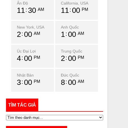
Ấn Độ
California, USA
11
30
11
00
AM
PM
New York, USA
Anh Quốc
2
00
1
00
AM
AM
Úc Đại Lợi
Trung Quốc
4
00
2
00
PM
PM
Nhật Bản
Đức Quốc
3
00
8
00
PM
AM
TÌM TÁC GIẢ