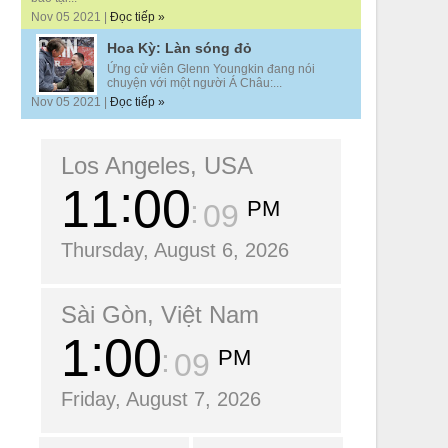
Nov 05 2021 |
Đọc tiếp »
Hoa Kỳ: Làn sóng đỏ
Ứng cử viên Glenn Youngkin đang nói
chuyện với một người Á Châu:...
Nov 05 2021 |
Đọc tiếp »
Los Angeles, USA
11
00
PM
10
Thursday, August 6, 2026
Sài Gòn, Việt Nam
1
00
PM
10
Friday, August 7, 2026