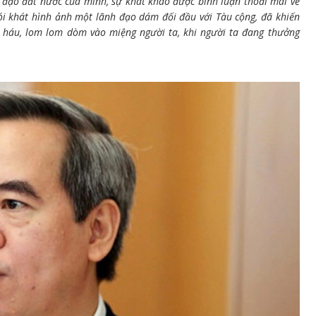
đạo đất nước của mình, sự khát khao được bình luận thoải mái về
i khát hình ảnh một lãnh đạo dám đối đầu với Tàu cộng, đã khiến
 háu, lom lom dòm vào miệng người ta, khi người ta đang thưởng