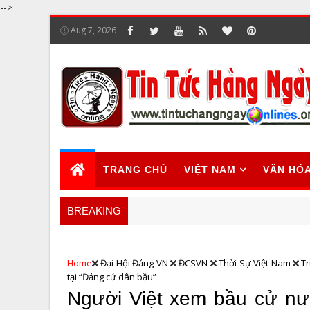
-->
Aug 7, 2026
TRANG CHỦ
VIỆT NAM
VĂN HÓ
BREAKING
Home
Đại Hội Đảng VN
ĐCSVN
Thời Sự Việt Nam
T
tại “Đảng cử dân bầu”
Người Việt xem bầu cử nư