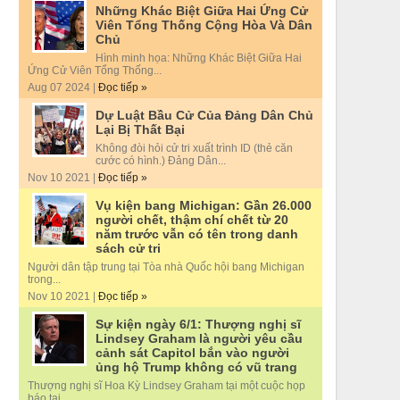
Những Khác Biệt Giữa Hai Ứng Cử
Viên Tổng Thống Cộng Hòa Và Dân
Chủ
Hình minh họa: Những Khác Biệt Giữa Hai
Ứng Cử Viên Tổng Thống...
Aug 07 2024 |
Đọc tiếp »
Dự Luật Bầu Cử Của Đảng Dân Chủ
Lại Bị Thất Bại
Không đòi hỏi cử tri xuất trình ID (thẻ căn
cước có hình.) Đảng Dân...
Nov 10 2021 |
Đọc tiếp »
Vụ kiện bang Michigan: Gần 26.000
người chết, thậm chí chết từ 20
năm trước vẫn có tên trong danh
sách cử tri
Người dân tập trung tại Tòa nhà Quốc hội bang Michigan
trong...
Nov 10 2021 |
Đọc tiếp »
Sự kiện ngày 6/1: Thượng nghị sĩ
Lindsey Graham là người yêu cầu
cảnh sát Capitol bắn vào người
ủng hộ Trump không có vũ trang
Thượng nghị sĩ Hoa Kỳ Lindsey Graham tại một cuộc họp
báo tại...