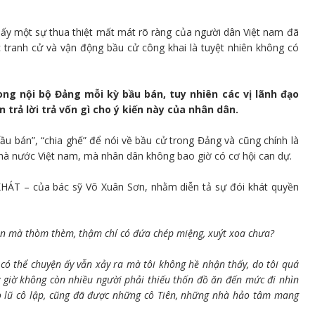
hấy một sự thua thiệt mất mát rõ ràng của người dân Việt nam đã
 tranh cử và vận động bầu cử công khai là tuyệt nhiên không có
ong nội bộ Đảng mỗi kỳ bầu bán, tuy nhiên các vị lãnh đạo
trả lời trả vốn gì cho ý kiến này của nhân dân.
u bán”, “chia ghế” để nói về bầu cử trong Đảng và cũng chính là
hà nước Việt nam, mà nhân dân không bao giờ có cơ hội can dự.
HÁT – của bác sỹ Võ Xuân Sơn, nhằm diễn tả sự đói khát quyền
n mà thòm thèm, thậm chí có đứa chép miệng, xuýt xoa chưa?
có thể chuyện ấy vẫn xảy ra mà tôi không hề nhận thấy, do tôi quá
 giờ không còn nhiều người phải thiếu thốn đồ ăn đến mức đi nhìn
o lũ cô lập, cũng đã được những cô Tiên, những nhà hảo tâm mang