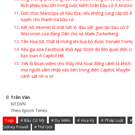
lệch phiếu bầu lớn trong cuộc kiểm toán bầu cử ở Arizona
Giới chức Maricopa sẽ hầu tòa, nếu không cung cấp bộ đị
tuyến cho thanh tra bầu cử
Kết nối Internet bí mật tiết lộ 'dấu vết' gian lận bầu cử ở
Wisconsin của đảng Dân chủ và Mark Zuckerberg
Tân Hoa Xã: Thật là mừng khi loại bỏ được Donald Trump
Kêu gọi xóa Facebook khỏi App Store do liên quan đến cu
bạo loạn ở Capitol Hill
Tiết lộ đoạn video cho thấy nhà hoạt động cánh tả khích l
mọi người xâm nhập vào bên trong điện Capitol, khuyên
cảnh sát rời vị trí
©
Trân Văn
NTDVN
Theo Epoch Times
Tags
# Bầu Cử Mỹ
# Du Miên
# Hoa Kỳ
# Pháp Luật
#
Sidney Powell
# Thế Giới