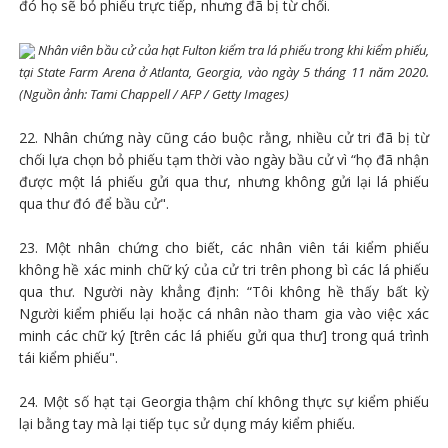
đó họ sẽ bỏ phiếu trực tiếp, nhưng đã bị từ chối.
Nhân viên bầu cử của hạt Fulton kiểm tra lá phiếu trong khi kiểm phiếu,
tại State Farm Arena ở Atlanta, Georgia, vào ngày 5 tháng 11 năm 2020.
(Nguồn ảnh: Tami Chappell / AFP / Getty Images)
22. Nhân chứng này cũng cáo buộc rằng, nhiều cử tri đã bị từ
chối lựa chọn bỏ phiếu tạm thời vào ngày bầu cử vì “họ đã nhận
được một lá phiếu gửi qua thư, nhưng không gửi lại lá phiếu
qua thư đó để bầu cử".
23. Một nhân chứng cho biết, các nhân viên tái kiểm phiếu
không hề xác minh chữ ký của cử tri trên phong bì các lá phiếu
qua thư. Người này khẳng định: “Tôi không hề thấy ​​bất kỳ
Người kiểm phiếu lại hoặc cá nhân nào tham gia vào việc xác
minh các chữ ký [trên các lá phiếu gửi qua thư] trong quá trình
tái kiểm phiếu".
24. Một số hạt tại Georgia thậm chí không thực sự kiểm phiếu
lại bằng tay mà lại tiếp tục sử dụng máy kiểm phiếu.