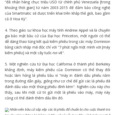
“đã nhận hàng chục triệu USD từ chính phủ Venezuela [trong
khoảng thời gian] từ năm 2003-2015 để đảm bảo công nghệ
của Smartmatic sẽ được triển khai trên khắp thế giới, bao gồm
cả ở Hoa Kỳ".
4. Theo giáo sư khoa học máy tính Andrew Appel và là chuyên
gia bảo mật bầu cử của Đại học Princeton, một người có thể
dễ dàng thao túng kết quả kiểm phiếu trong các máy Dominion
bằng cách nhập mã độc chỉ với “7 phút ngồi một mình với [máy
kiểm phiếu] và một cây tuốc-nơ-vít".
5. Một nghiên cứu từ Đại học California ở thành phố Berkeley
khẳng định, máy kiểm phiếu của Dominion có thể thay đổi
hoặc làm hỏng lá phiếu bầu vì “máy in đánh dấu phiếu nằm
trong đường dẫn giấy, giống như cơ chế để gửi các lá phiếu đã
đánh dấu vào một thùng phiếu đính kèm". Nghiên cứu này cho
thấy, sau khi một cử tri gửi một lá phiếu vào máy, máy này
cũng có thể đánh thêm dấu lên đó.
Nhân viên bầu cử sắp xếp các lá phiếu để chuẩn bị cho cuộc thanh tra