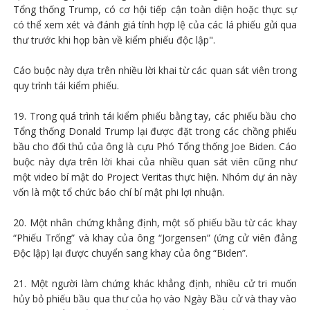
Tổng thống Trump, có cơ hội tiếp cận toàn diện hoặc thực sự
có thể xem xét và đánh giá tính hợp lệ của các lá phiếu gửi qua
thư trước khi họp bàn về kiểm phiếu độc lập".
Cáo buộc này dựa trên nhiều lời khai từ các quan sát viên trong
quy trình tái kiểm phiếu.
19. Trong quá trình tái kiểm phiếu bằng tay, các phiếu bầu cho
Tổng thống Donald Trump lại được đặt trong các chồng phiếu
bầu cho đối thủ của ông là cựu Phó Tổng thống Joe Biden. Cáo
buộc này dựa trên lời khai của nhiều quan sát viên cũng như
một video bí mật do Project Veritas thực hiện. Nhóm dự án này
vốn là một tổ chức báo chí bí mật phi lợi nhuận.
20. Một nhân chứng khẳng định, một số phiếu bầu từ các khay
“Phiếu Trống” và khay của ông “Jorgensen” (ứng cử viên đảng
Độc lập) lại được chuyển sang khay của ông “Biden”.
21. Một người làm chứng khác khẳng định, nhiều cử tri muốn
hủy bỏ phiếu bầu qua thư của họ vào Ngày Bầu cử và thay vào