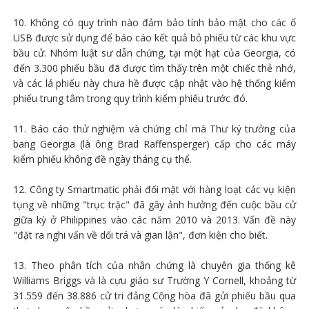
10. Không có quy trình nào đảm bảo tính bảo mật cho các ổ
USB được sử dụng để báo cáo kết quả bỏ phiếu từ các khu vực
bầu cử. Nhóm luật sư dẫn chứng, tại một hạt của Georgia, có
đến 3.300 phiếu bầu đã được tìm thấy trên một chiếc thẻ nhớ,
và các lá phiếu này chưa hề được cập nhật vào hệ thống kiểm
phiếu trung tâm trong quy trình kiểm phiếu trước đó.
11. Báo cáo thử nghiệm và chứng chỉ mà Thư ký trưởng của
bang Georgia (là ông Brad Raffensperger) cấp cho các máy
kiểm phiếu không đề ngày tháng cụ thể.
12. Công ty Smartmatic phải đối mặt với hàng loạt các vụ kiện
tụng về những "trục trặc" đã gây ảnh hưởng đến cuộc bầu cử
giữa kỳ ở Philippines vào các năm 2010 và 2013. Vấn đề này
"đặt ra nghi vấn về dối trá và gian lận", đơn kiện cho biết.
13. Theo phân tích của nhân chứng là chuyên gia thống kê
Williams Briggs và là cựu giáo sư Trường Y Cornell, khoảng từ
31.559 đến 38.886 cử tri đảng Cộng hòa đã gửi phiếu bầu qua