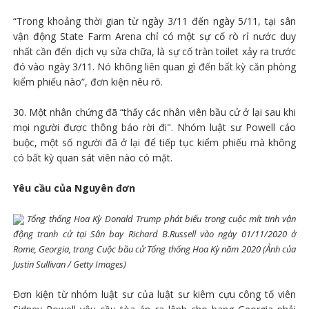
“Trong khoảng thời gian từ ngày 3/11 đến ngày 5/11, tại sân
vận động State Farm Arena chỉ có một sự cố rò rỉ nước duy
nhất cần đến dịch vụ sửa chữa, là sự cố tràn toilet xảy ra trước
đó vào ngày 3/11. Nó không liên quan gì đến bất kỳ căn phòng
kiểm phiếu nào”, đơn kiện nêu rõ.
30. Một nhân chứng đã “thấy các nhân viên bầu cử ở lại sau khi
mọi người được thông báo rời đi". Nhóm luật sư Powell cáo
buộc, một số người đã ở lại để tiếp tục kiểm phiếu mà không
có bất kỳ quan sát viên nào có mặt.
Yêu cầu của Nguyên đơn
Tổng thống Hoa Kỳ Donald Trump phát biểu trong cuộc mít tinh vận
động tranh cử tại Sân bay Richard B.Russell vào ngày 01/11/2020 ở
Rome, Georgia, trong Cuộc bầu cử Tổng thống Hoa Kỳ năm 2020 (Ảnh của
Justin Sullivan / Getty Images)
Đơn kiện từ nhóm luật sư của luật sư kiêm cựu công tố viên