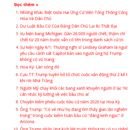
Đọc thêm »
Những Khác Biệt Giữa Hai Ứng Cử Viên Tổng Thống Cộng
Hòa Và Dân Chủ
Dự Luật Bầu Cử Của Đảng Dân Chủ Lại Bị Thất Bại
Vụ kiện bang Michigan: Gần 26.000 người chết, thậm chí
chết từ 20 năm trước vẫn có tên trong danh sách cử tri
Sự kiện ngày 6/1: Thượng nghị sĩ Lindsey Graham là người
yêu cầu cảnh sát Capitol bắn vào người ủng hộ Trump
không có vũ trang
Hoa Kỳ: Làn sóng đỏ
Cựu TT Trump tuyên bố tổ chức cuộc vận động thứ 2 kể t
khi rời Nhà Trắng
Người Mỹ chạy khỏi các bang xanh khuyên người ở lại: ‘Hã
cân nhắc kỹ lưỡng về việc bầu cho ai’
Chuyện kiểm phiếu cuộc bầu cử năm 2020 tại Hoa Kỳ
Ông Trump: "Có vẻ như họ đang tìm thấy gian lận nghiêm
trọng" trong cuộc kiểm toán bầu cử "đáng kinh ngạc" ở
Arizona
Ông Trump phản ứng kịch liệt trước thông tin có sự chênh