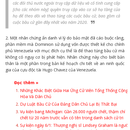
các đối thủ nước ngoài truy cập dữ liệu và cố tình cung cấp
[cho các nhóm này] quyền truy cập vào cơ sở hạ tầng của
họ để theo dõi và thao túng các cuộc bầu cử, bao gồm cả
cuộc bầu cử gần đây nhất vào năm 2020.
2. Một nhân chứng ẩn danh vì lý do bảo mật đã cáo buộc rằng,
phần mềm mà Dominion sử dụng vốn được thiết kế cho chính
phủ Venezuela với mục đích cụ thể là để thao túng bầu cử mà
không có nguy cơ bị phát hiện. Nhân chứng này cho biết bản
thân là một phần trong bản kế hoạch chi tiết về an ninh quốc
gia của cựu độc tài Hugo Chavez của Venezuela.
Đọc thêm »
Những Khác Biệt Giữa Hai Ứng Cử Viên Tổng Thống Cộng
Hòa Và Dân Chủ
Dự Luật Bầu Cử Của Đảng Dân Chủ Lại Bị Thất Bại
Vụ kiện bang Michigan: Gần 26.000 người chết, thậm chí
chết từ 20 năm trước vẫn có tên trong danh sách cử tri
Sự kiện ngày 6/1: Thượng nghị sĩ Lindsey Graham là người