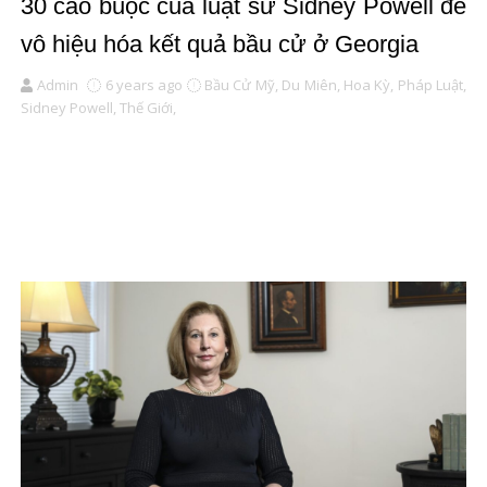
30 cáo buộc của luật sư Sidney Powell để
vô hiệu hóa kết quả bầu cử ở Georgia
Admin
6 years ago
Bầu Cử Mỹ,
Du Miên,
Hoa Kỳ,
Pháp Luật,
Sidney Powell,
Thế Giới,