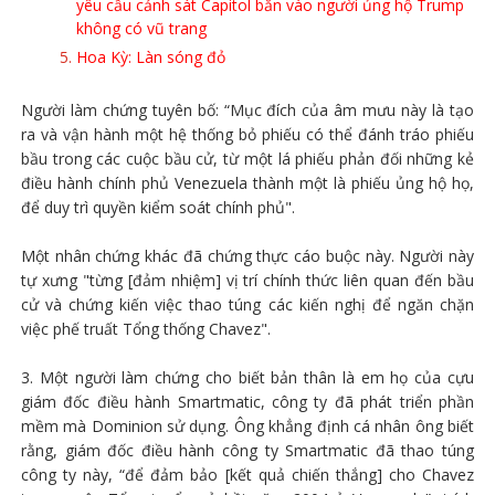
yêu cầu cảnh sát Capitol bắn vào người ủng hộ Trump
không có vũ trang
Hoa Kỳ: Làn sóng đỏ
Người làm chứng tuyên bố: “Mục đích của âm mưu này là tạo
ra và vận hành một hệ thống bỏ phiếu có thể đánh tráo phiếu
bầu trong các cuộc bầu cử, từ một lá phiếu phản đối những kẻ
điều hành chính phủ Venezuela thành một là phiếu ủng hộ họ,
để duy trì quyền kiểm soát chính phủ".
Một nhân chứng khác đã chứng thực cáo buộc này. Người này
tự xưng "từng [đảm nhiệm] vị trí chính thức liên quan đến bầu
cử và chứng kiến ​​việc thao túng các kiến ​​nghị để ngăn chặn
việc phế truất Tổng thống Chavez".
3. Một người làm chứng cho biết bản thân là em họ của cựu
giám đốc điều hành Smartmatic, công ty đã phát triển phần
mềm mà Dominion sử dụng. Ông khẳng định cá nhân ông biết
rằng, giám đốc điều hành công ty Smartmatic đã thao túng
công ty này, “để đảm bảo [kết quả chiến thắng] cho Chavez