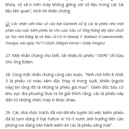
khóa, số sê-ri trên máy không giống với số liệu trong các tài
liệu liên quan”, trích lời nhân chứng.
Các nhân viên bầu cử của hạt Gwinnett xử lý các lá phiếu như một
phần của cuộc kiểm phiếu lại cho cuộc bầu cử Tổng thống Mỹ năm 2020
tại Tòa nhà Đăng ký và Bầu cử Cử tri Beauty P. Baldwin ở Lawrenceville,
Georgia, vào ngày 16/11/2020. (Megan Varner / Getty Images)
27. Một nhân chứng cho biết, rất nhiều lô phiếu "100%" chỉ bầu
cho ông Biden.
28. Cùng một nhân chứng cũng cáo buộc, "hình mờ trên ít nhất
3 lá phiếu có màu xám đặc thay vì trong suốt, khiến [người
này] tin rằng đó là những lá phiếu giả mạo". Giám đốc bầu cử
khu vực địa phương đưa ra lời giải thích rằng, các lá phiếu này
đến từ những chiếc máy in khác nhau.
29. Các nhà chức trách đã nói dối khi tuyên bố việc kiểm phiếu
đã bị tạm dừng ở hạt Fulton vì “rò rỉ nước ảnh hưởng đến căn
phòng nơi đang tiến hành kiểm kê các lá phiếu vắng mặt”.