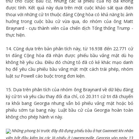
thư cho cuộc bầu cử, nhưng các lá phiếu của họ đã không
được tính. Kết quả này dựa trên một cuộc khảo sát qua điện
thoại với những cử tri thuộc đảng Cộng hòa có khả năng bị ảnh
hưởng trong cuộc bầu cử vừa qua, do nhóm của ông Matt
Braynard - cựu thành viên của chiến dịch Tổng thống Trump -
thực hiện.
14. Cũng dựa trên bản phân tích này, từ 16.938 đến 22.771 cử
tri đảng Cộng hòa đã nhận được phiếu bầu vắng mặt dù họ
không hề yêu cầu. Điều đó chứng tỏ đã có kẻ khác mạo danh
họ để yêu cầu phiếu bầu vắng mặt một cách trái phép, nhóm
luật sư Powell cáo buộc trong đơn kiện.
15. Dựa trên phân tích của nhóm ông Braynard về dữ liệu đăng
ký cử tri và yêu cầu thay đổi địa chỉ, có 20.311 cử tri đã chuyển
ra khỏi bang Georgia nhưng vẫn bỏ phiếu vắng mặt hoặc bỏ
phiếu sớm tại bang này. Luật bầu cử của Georgia hoàn toàn
không cho phép hành vi này.
Những phong bì trước đây đã đựng phiếu bầu ở hạt Gwinnett khi nhân
viên bắt đầu kiểm lại các lá phiếu ở Lawrenceville, Georgia vào ngày 13