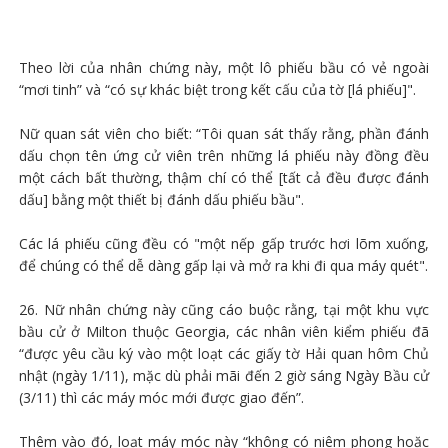
Theo lời của nhân chứng này, một lô phiếu bầu có vẻ ngoài
“mơi tinh” và “có sự khác biệt trong kết cấu của tờ [lá phiếu]".
Nữ quan sát viên cho biết: “Tôi quan sát thấy rằng, phần đánh
dấu chọn tên ứng cử viên trên những lá phiếu này đồng đều
một cách bất thường, thậm chí có thể [tất cả đều được đánh
dấu] bằng một thiết bị đánh dấu phiếu bầu".
Các lá phiếu cũng đều có "một nếp gấp trước hơi lõm xuống,
để chúng có thể dễ dàng gấp lại và mở ra khi đi qua máy quét".
26. Nữ nhân chứng này cũng cáo buộc rằng, tại một khu vực
bầu cử ở Milton thuộc Georgia, các nhân viên kiểm phiếu đã
“được yêu cầu ký vào một loạt các giấy tờ Hải quan hôm Chủ
nhật (ngày 1/11), mặc dù phải mãi đến 2 giờ sáng Ngày Bầu cử
(3/11) thì các máy móc mới được giao đến”.
Thêm vào đó, loạt máy móc này “không có niêm phong hoặc