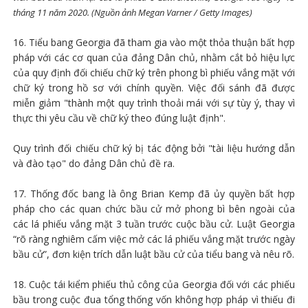
tháng 11 năm 2020. (Nguồn ảnh Megan Varner / Getty Images)
16. Tiểu bang Georgia đã tham gia vào một thỏa thuận bất hợp
pháp với các cơ quan của đảng Dân chủ, nhằm cắt bỏ hiệu lực
của quy định đối chiếu chữ ký trên phong bì phiếu vắng mặt với
chữ ký trong hồ sơ với chính quyền. Việc đối sánh đã được
miễn giảm "thành một quy trình thoải mái với sự tùy ý, thay vì
thực thi yêu cầu về chữ ký theo đúng luật định".
Quy trình đối chiếu chữ ký bị tác động bởi "tài liệu hướng dẫn
và đào tạo" do đảng Dân chủ đề ra.
17. Thống đốc bang là ông Brian Kemp đã ủy quyền bất hợp
pháp cho các quan chức bầu cử mở phong bì bên ngoài của
các lá phiếu vắng mặt 3 tuần trước cuộc bầu cử. Luật Georgia
“rõ ràng nghiêm cấm việc mở các lá phiếu vắng mặt trước ngày
bầu cử”, đơn kiện trích dẫn luật bầu cử của tiểu bang và nêu rõ.
18. Cuộc tái kiểm phiếu thủ công của Georgia đối với các phiếu
bầu trong cuộc đua tổng thống vốn không hợp pháp vì thiếu đi