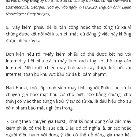
tại văn phòng Đăng ký Cử tri và Bầu cử của Ủy ban Bầu cử hạt Gwinnett ở
Lawrenceville, Georgia, Hoa Kỳ, vào ngày 7/11/2020. (Nguồn ảnh: Elijah
Nouvelage / Getty Images)
6. Máy kiểm phiếu dễ bị tấn công hoặc thao túng từ xa vì
chúng được kết nối với Internet, mặc dù đáng lý việc này không
được phép xảy ra.
Đơn kiện nêu rõ: “Máy kiểm phiếu có thể được kết nối với
Internet y hệt như cách máy tính xách tay có thể truy cập
Internet. Nếu một chiếc máy tính xách tay được kết nối với
Internet, toàn bộ khu vực bầu cử đã bị xâm phạm".
Hari Hursti, một lập trình viên máy tính người Phần Lan và là
chuyên gia bảo mật bầu cử cho biết: “Có bằng chứng [cho
thấy] có việc thao túng và xử lý sự cố từ xa, là dấu hiệu cho sự
xâm phạm bảo mật nghiêm trọng".
7. Cũng theo chuyên gia Hursti, nhật ký hoạt động của các máy
kiểm phiếu có thể bị sửa đổi. Điều đó có nghĩa là, tin tặc hoặc
người điều hành với dụng ý xấu có thể dễ dàng giả mạo kết