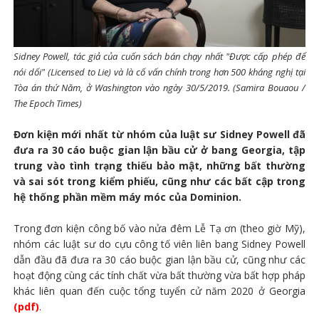
Sidney Powell, tác giả của cuốn sách bán chạy nhất "Được cấp phép để
nói dối" (Licensed to Lie) và là cố vấn chính trong hơn 500 kháng nghị tại
Tòa án thứ Năm, ở Washington vào ngày 30/5/2019. (Samira Bouaou /
The Epoch Times)
Đơn kiện mới nhất từ nhóm của luật sư Sidney Powell đã
đưa ra 30 cáo buộc gian lận bầu cử ở bang Georgia, tập
trung vào tình trạng thiếu bảo mật, những bất thường
và sai sót trong kiểm phiếu, cũng như các bất cập trong
hệ thống phần mềm máy móc của Dominion.
Trong đơn kiện công bố vào nửa đêm Lễ Tạ ơn (theo giờ Mỹ),
nhóm các luật sư do cựu công tố viên liên bang Sidney Powell
dẫn đầu đã đưa ra 30 cáo buộc gian lận bầu cử, cũng như các
hoạt động cùng các tính chất vừa bất thường vừa bất hợp pháp
khác liên quan đến cuộc tổng tuyển cử năm 2020 ở Georgia
(pdf)
.