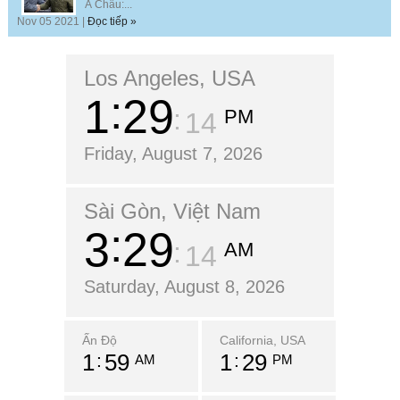
Á Châu:...
Nov 05 2021 |
Đọc tiếp »
Los Angeles, USA
1
29
PM
15
Friday, August 7, 2026
Sài Gòn, Việt Nam
3
29
AM
15
Saturday, August 8, 2026
Ấn Độ
California, USA
1
59
1
29
AM
PM