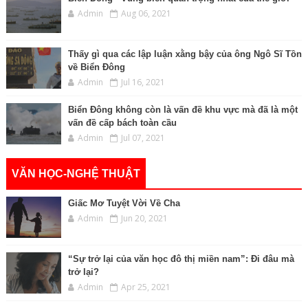
Admin
Aug 06, 2021
Thấy gì qua các lập luận xằng bậy của ông Ngô Sĩ Tồn
về Biển Đông
Admin
Jul 16, 2021
Biển Đông không còn là vấn đề khu vực mà đã là một
vấn đề cấp bách toàn cầu
Admin
Jul 07, 2021
VĂN HỌC-NGHỆ THUẬT
Giấc Mơ Tuyệt Vời Về Cha
Admin
Jun 20, 2021
“Sự trở lại của văn học đô thị miền nam”: Đi đâu mà
trở lại?
Admin
Apr 25, 2021