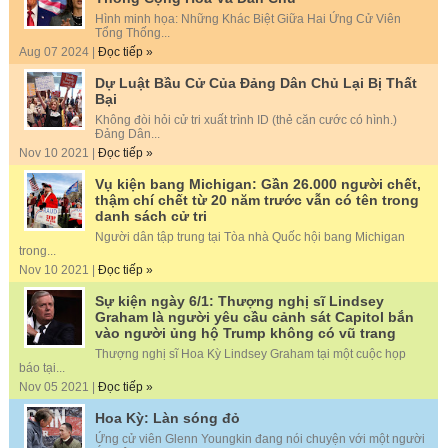
Hình minh họa: Những Khác Biệt Giữa Hai Ứng Cử Viên
Tổng Thống...
Aug 07 2024 |
Đọc tiếp »
Dự Luật Bầu Cử Của Đảng Dân Chủ Lại Bị Thất
Bại
Không đòi hỏi cử tri xuất trình ID (thẻ căn cước có hình.)
Đảng Dân...
Nov 10 2021 |
Đọc tiếp »
Vụ kiện bang Michigan: Gần 26.000 người chết,
thậm chí chết từ 20 năm trước vẫn có tên trong
danh sách cử tri
Người dân tập trung tại Tòa nhà Quốc hội bang Michigan
trong...
Nov 10 2021 |
Đọc tiếp »
Sự kiện ngày 6/1: Thượng nghị sĩ Lindsey
Graham là người yêu cầu cảnh sát Capitol bắn
vào người ủng hộ Trump không có vũ trang
Thượng nghị sĩ Hoa Kỳ Lindsey Graham tại một cuộc họp
báo tại...
Nov 05 2021 |
Đọc tiếp »
Hoa Kỳ: Làn sóng đỏ
Ứng cử viên Glenn Youngkin đang nói chuyện với một người