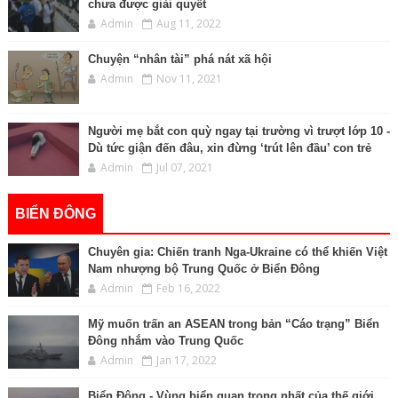
chưa được giải quyết
Admin
Aug 11, 2022
Chuyện “nhân tài” phá nát xã hội
Admin
Nov 11, 2021
Người mẹ bắt con quỳ ngay tại trường vì trượt lớp 10 -
Dù tức giận đến đâu, xin đừng ‘trút lên đầu’ con trẻ
Admin
Jul 07, 2021
BIỂN ĐÔNG
Chuyên gia: Chiến tranh Nga-Ukraine có thể khiến Việt
Nam nhượng bộ Trung Quốc ở Biển Đông
Admin
Feb 16, 2022
Mỹ muốn trấn an ASEAN trong bản “Cáo trạng” Biển
Đông nhắm vào Trung Quốc
Admin
Jan 17, 2022
Biển Đông - Vùng biển quan trọng nhất của thế giới