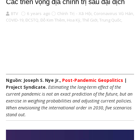
Các triển vọng địa chính trị sau đại dịch
BTV
6 years ago
Chính Trị - Xã Hội,
Coronavirus Vũ Hán,
COVID-19,
ĐCSTQ,
Đỗ Kim Thêm,
Hoa Kỳ,
Thế Giới,
Trung Quốc,
Nguồn: Joseph S. Nye Jr.,
Post-Pandemic Geopolitics
|
Project Syndicate.
Estimating the long-term effect of the
current pandemic is not an exact prediction of the future, but an
exercise in weighing probabilities and adjusting current policies.
When envisioning the international order in 2030, five scenarios
stand out.