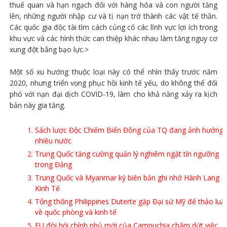
thuế quan và hạn ngạch đối với hàng hóa và con người tăng
lên, những người nhập cư và tị nạn trở thành các vật tế thần.
Các quốc gia độc tài tìm cách củng cố các lĩnh vực lợi ích trong
khu vực và các hình thức can thiệp khác nhau làm tăng nguy cơ
xung đột bằng bạo lực.>
Một số xu hướng thuộc loại này có thể nhìn thấy trước năm
2020, nhưng triển vọng phục hồi kinh tế yếu, do không thể đối
phó với nạn đại dịch COVID-19, làm cho khả năng xảy ra kịch
bản này gia tăng.
Sách lược Độc Chiếm Biển Đông của TQ đang ảnh hưởng
nhiều nước
Trung Quốc tăng cường quản lý nghiêm ngặt tín ngưỡng
trong Đảng
Trung Quốc và Myanmar ký biên bản ghi nhớ Hành Lang
Kinh Tế
Tổng thống Philippines Duterte gặp Đại sứ Mỹ để thảo luậ
về quốc phòng và kinh tế
EU đòi hỏi chính phủ mới của Campuchia chấm dứt việc