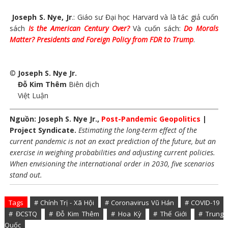
Joseph S. Nye, Jr
.: Giáo sư Đại học Harvard và là tác giả cuốn
sách
Is the American Century Over?
Và cuốn sách:
Do Morals
Matter? Presidents and Foreign Policy from FDR to Trump
.
©
Joseph S. Nye Jr.
Đỗ Kim Thêm
Biên dịch
Việt Luận
Nguồn: Joseph S. Nye Jr.,
Post-Pandemic Geopolitics
|
Project Syndicate.
Estimating the long-term effect of the
current pandemic is not an exact prediction of the future, but an
exercise in weighing probabilities and adjusting current policies.
When envisioning the international order in 2030, five scenarios
stand out.
Tags
# Chính Trị - Xã Hội
# Coronavirus Vũ Hán
# COVID-19
# ĐCSTQ
# Đỗ Kim Thêm
# Hoa Kỳ
# Thế Giới
# Trung
Quốc