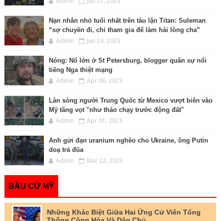
Admin
Jun 27, 2023
Nạn nhân nhỏ tuổi nhất trên tàu lặn Titan: Suleman
“sợ chuyến đi, chỉ tham gia để làm hài lòng cha”
Admin
Jun 24, 2023
Nóng: Nổ lớn ở St Petersburg, blogger quân sự nổi
tiếng Nga thiệt mạng
Admin
Apr 06, 2023
Làn sóng người Trung Quốc từ Mexico vượt biên vào
Mỹ tăng vọt "như tháo chạy trước động đất"
Admin
Apr 01, 2023
Anh gửi đạn uranium nghèo cho Ukraine, ông Putin
doạ trả đũa
Admin
Mar 22, 2023
BẦU CỬ MỸ
Những Khác Biệt Giữa Hai Ứng Cử Viên Tổng
Thống Cộng Hòa Và Dân Chủ