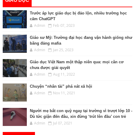
GIÁO DỤC
Trước áp lực giáo dục bị đảo lộn, nhiều trường học
cấm ChatGPT
Admin
Feb 07, 2023
Giáo sư Mỹ: Trường đại học đang vận hành giống như
băng đảng mafia
Admin
Jan 25, 2023
Giáo dục Việt Nam một thập niên qua: mọi căn cơ
chưa được giải quyết
Admin
Aug 11, 2022
Chuyện “nhân tài” phá nát xã hội
Admin
Nov 11, 2021
Người mẹ bắt con quỳ ngay tại trường vì trượt lớp 10 -
Dù tức giận đến đâu, xin đừng ‘trút lên đầu’ con trẻ
Admin
Jul 07, 2021