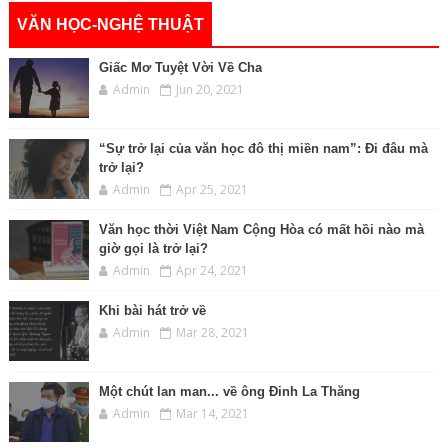
VĂN HỌC-NGHỆ THUẬT
Giấc Mơ Tuyệt Vời Về Cha
Admin
Jun 20, 2021
“Sự trở lại của văn học đô thị miền nam”: Đi đâu mà
trở lại?
Admin
Apr 25, 2021
Văn học thời Việt Nam Cộng Hòa có mất hồi nào mà
giờ gọi là trở lại?
Admin
Apr 24, 2021
Khi bài hát trở về
Admin
Mar 28, 2021
Một chút lan man... về ông Đinh La Thăng
Admin
Mar 14, 2021