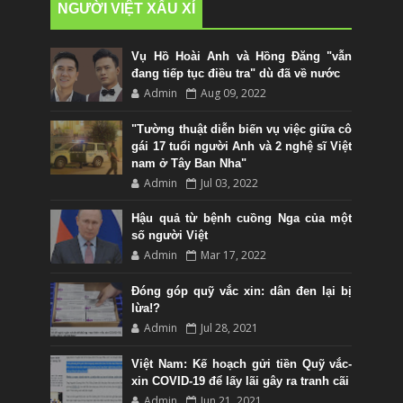
NGƯỜI VIỆT XẤU XÍ
Vụ Hồ Hoài Anh và Hồng Đăng "vẫn
đang tiếp tục điều tra" dù đã về nước
Admin
Aug 09, 2022
"Tường thuật diễn biến vụ việc giữa cô
gái 17 tuổi người Anh và 2 nghệ sĩ Việt
nam ở Tây Ban Nha"
Admin
Jul 03, 2022
Hậu quả từ bệnh cuồng Nga của một
số người Việt
Admin
Mar 17, 2022
Đóng góp quỹ vắc xin: dân đen lại bị
lừa!?
Admin
Jul 28, 2021
Việt Nam: Kế hoạch gửi tiền Quỹ vắc-
xin COVID-19 để lấy lãi gây ra tranh cãi
Admin
Jun 21, 2021