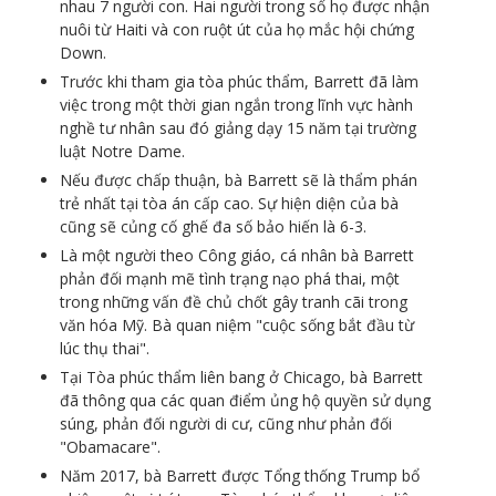
nhau 7 người con. Hai người trong số họ được nhận
nuôi từ Haiti và con ruột út của họ mắc hội chứng
Down.
Trước khi tham gia tòa phúc thẩm, Barrett đã làm
việc trong một thời gian ngắn trong lĩnh vực hành
nghề tư nhân sau đó giảng dạy 15 năm tại trường
luật Notre Dame.
Nếu được chấp thuận, bà Barrett sẽ là thẩm phán
trẻ nhất tại tòa án cấp cao. Sự hiện diện của bà
cũng sẽ củng cố ghế đa số bảo hiến là 6-3.
Là một người theo Công giáo, cá nhân bà Barrett
phản đối mạnh mẽ tình trạng nạo phá thai, một
trong những vấn đề chủ chốt gây tranh cãi trong
văn hóa Mỹ. Bà quan niệm "cuộc sống bắt đầu từ
lúc thụ thai".
Tại Tòa phúc thẩm liên bang ở Chicago, bà Barrett
đã thông qua các quan điểm ủng hộ quyền sử dụng
súng, phản đối người di cư, cũng như phản đối
"Obamacare".
Năm 2017, bà Barrett được Tổng thống Trump bổ