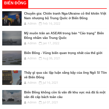
BIỂN ĐÔNG
Chuyên gia: Chiến tranh Nga-Ukraine có thể khiến Việt
Nam nhượng bộ Trung Quốc ở Biển Đông
Admin
Feb 16, 2022
Mỹ muốn trấn an ASEAN trong bản “Cáo trạng” Biển
Đông nhắm vào Trung Quốc
Admin
Jan 17, 2022
Biển Đông - Vùng biển quan trọng nhất của thế giới
Admin
Aug 06, 2021
Thấy gì qua các lập luận xằng bậy của ông Ngô Sĩ Tồn
về Biển Đông
Admin
Jul 16, 2021
Biển Đông không còn là vấn đề khu vực mà đã là một
vấn đề cấp bách toàn cầu
Admin
Jul 07, 2021