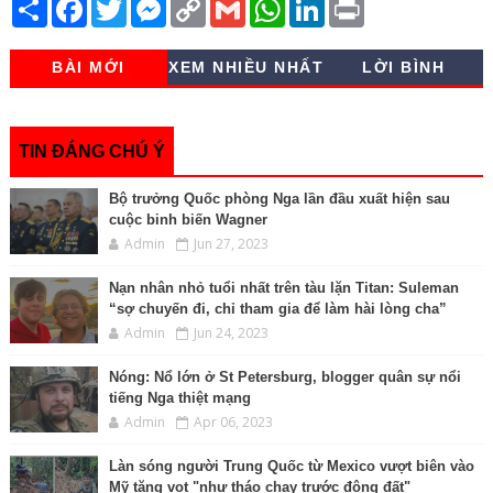
S
F
T
M
C
G
W
L
P
h
a
w
e
o
m
h
i
r
a
c
i
s
p
a
a
n
i
r
e
t
s
y
i
t
k
n
BÀI MỚI
XEM NHIỀU NHẤT
LỜI BÌNH
e
b
t
e
L
l
s
e
t
o
e
n
i
A
d
o
r
g
n
p
I
k
e
k
p
n
r
TIN ĐÁNG CHÚ Ý
Bộ trưởng Quốc phòng Nga lần đầu xuất hiện sau
cuộc binh biến Wagner
Admin
Jun 27, 2023
Nạn nhân nhỏ tuổi nhất trên tàu lặn Titan: Suleman
“sợ chuyến đi, chỉ tham gia để làm hài lòng cha”
Admin
Jun 24, 2023
Nóng: Nổ lớn ở St Petersburg, blogger quân sự nổi
tiếng Nga thiệt mạng
Admin
Apr 06, 2023
Làn sóng người Trung Quốc từ Mexico vượt biên vào
Mỹ tăng vọt "như tháo chạy trước động đất"