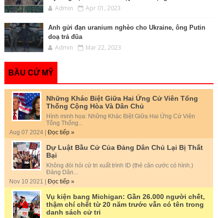
Admin
Apr 01, 2023
Anh gửi đạn uranium nghèo cho Ukraine, ông Putin
doạ trả đũa
Admin
Mar 22, 2023
BẦU CỬ MỸ
Những Khác Biệt Giữa Hai Ứng Cử Viên Tổng
Thống Cộng Hòa Và Dân Chủ
Hình minh họa: Những Khác Biệt Giữa Hai Ứng Cử Viên
Tổng Thống...
Aug 07 2024 |
Đọc tiếp »
Dự Luật Bầu Cử Của Đảng Dân Chủ Lại Bị Thất
Bại
Không đòi hỏi cử tri xuất trình ID (thẻ căn cước có hình.)
Đảng Dân...
Nov 10 2021 |
Đọc tiếp »
Vụ kiện bang Michigan: Gần 26.000 người chết,
thậm chí chết từ 20 năm trước vẫn có tên trong
danh sách cử tri