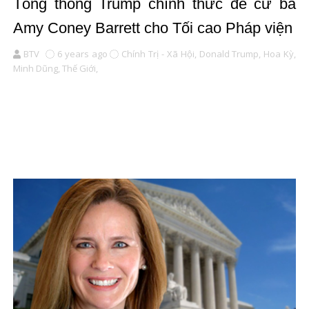
Tổng thống Trump chính thức đề cử bà
Amy Coney Barrett cho Tối cao Pháp viện
BTV
6 years ago
Chính Trị - Xã Hội,
Donald Trump,
Hoa Kỳ,
Minh Dũng,
Thế Giới,