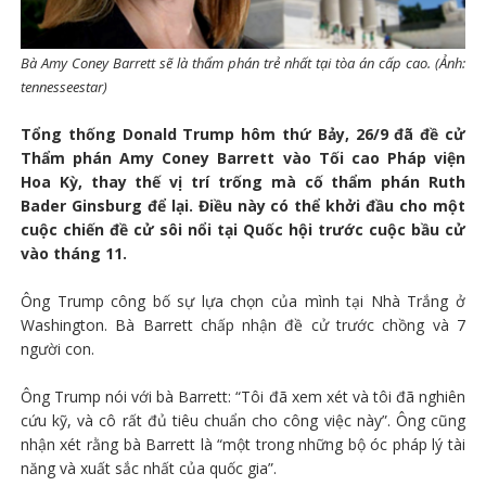
Bà Amy Coney Barrett sẽ là thẩm phán trẻ nhất tại tòa án cấp cao. (Ảnh:
tennesseestar)
Tổng thống Donald Trump hôm thứ Bảy, 26/9 đã đề cử
Thẩm phán Amy Coney Barrett vào Tối cao Pháp viện
Hoa Kỳ, thay thế vị trí trống mà cố thẩm phán Ruth
Bader Ginsburg để lại. Điều này có thể khởi đầu cho một
cuộc chiến đề cử sôi nổi tại Quốc hội trước cuộc bầu cử
vào tháng 11.
Ông Trump công bố sự lựa chọn của mình tại Nhà Trắng ở
Washington. Bà Barrett chấp nhận đề cử trước chồng và 7
người con.
Ông Trump nói với bà Barrett: “Tôi đã xem xét và tôi đã nghiên
cứu kỹ, và cô rất đủ tiêu chuẩn cho công việc này”. Ông cũng
nhận xét rằng bà Barrett là “một trong những bộ óc pháp lý tài
năng và xuất sắc nhất của quốc gia”.