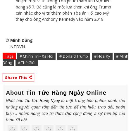
nhiệm một vị trí trong Tòa phúc thẩm khu vực liên
bang số 7. Bà cũng là một lựa chọn khi ông Trump
cân nhắc cho vị trí thẩm phán Tòa án Tối cao Mỹ
thay cho ông Anthony Kennedy vào năm 2018
©
Minh Dũng
NTDVN
Tags
# Chính Trị - Xã Hội
# Donald Trump
# Hoa Kỳ
# Minh
Dũng
# Thế Giới
Share This
About
Tin Tức Hàng Ngày Online
Nhật báo
Tin tức Hàng Ngày
là một trang báo online dành cho
những người quan tâm đến tin tức, để tìm hiểu, trao đổi, phản
biện... nhằm nâng cao tri thức cho cộng đồng vì sự tiến bộ của
toàn Xã hội.