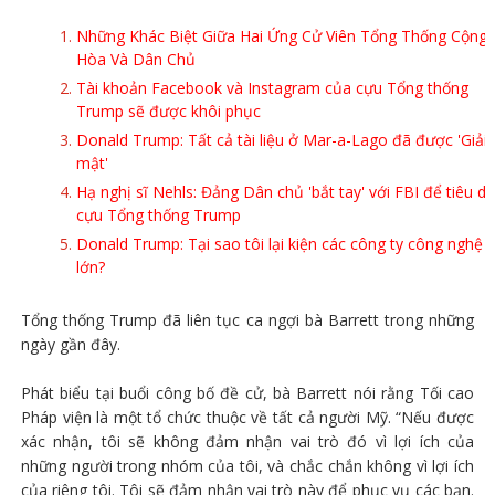
Những Khác Biệt Giữa Hai Ứng Cử Viên Tổng Thống Cộng
Hòa Và Dân Chủ
Tài khoản Facebook và Instagram của cựu Tổng thống
Trump sẽ được khôi phục
Donald Trump: Tất cả tài liệu ở Mar-a-Lago đã được 'Giải
mật'
Hạ nghị sĩ Nehls: Đảng Dân chủ 'bắt tay' với FBI để tiêu di
cựu Tổng thống Trump
Donald Trump: Tại sao tôi lại kiện các công ty công nghệ
lớn?
Tổng thống Trump đã liên tục ca ngợi bà Barrett trong những
ngày gần đây.
Phát biểu tại buổi công bố đề cử, bà Barrett nói rằng Tối cao
Pháp viện là một tổ chức thuộc về tất cả người Mỹ. “Nếu được
xác nhận, tôi sẽ không đảm nhận vai trò đó vì lợi ích của
những người trong nhóm của tôi, và chắc chắn không vì lợi ích
của riêng tôi. Tôi sẽ đảm nhận vai trò này để phục vụ các bạn.