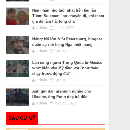
Nạn nhân nhỏ tuổi nhất trên tàu lặn
Titan: Suleman “sợ chuyến đi, chỉ tham
gia để làm hài lòng cha”
Admin
Jun 24, 2023
Nóng: Nổ lớn ở St Petersburg, blogger
quân sự nổi tiếng Nga thiệt mạng
Admin
Apr 06, 2023
Làn sóng người Trung Quốc từ Mexico
vượt biên vào Mỹ tăng vọt "như tháo
chạy trước động đất"
Admin
Apr 01, 2023
Anh gửi đạn uranium nghèo cho
Ukraine, ông Putin doạ trả đũa
Admin
Mar 22, 2023
BẦU CỬ MỸ