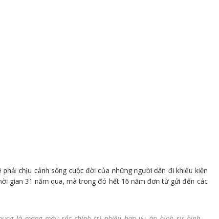
 phải chịu cảnh sống cuộc đời của những người dân đi khiếu kiện
hời gian 31 năm qua, mà trong đó hết 16 năm đơn từ gửi đến các
chung là mang màu sắc chính trị nhiều hơn vụ án hình sự bình