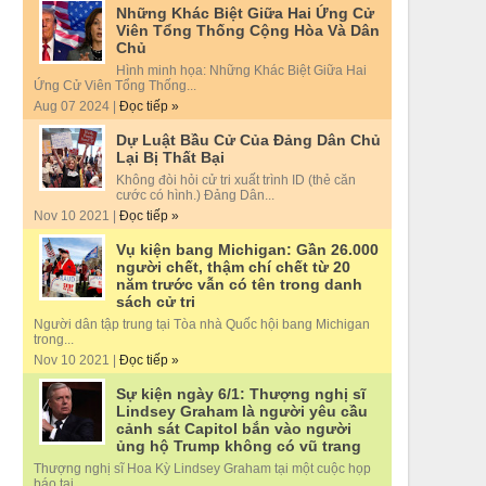
Những Khác Biệt Giữa Hai Ứng Cử
Viên Tổng Thống Cộng Hòa Và Dân
Chủ
Hình minh họa: Những Khác Biệt Giữa Hai
Ứng Cử Viên Tổng Thống...
Aug 07 2024 |
Đọc tiếp »
Dự Luật Bầu Cử Của Đảng Dân Chủ
Lại Bị Thất Bại
Không đòi hỏi cử tri xuất trình ID (thẻ căn
cước có hình.) Đảng Dân...
Nov 10 2021 |
Đọc tiếp »
Vụ kiện bang Michigan: Gần 26.000
người chết, thậm chí chết từ 20
năm trước vẫn có tên trong danh
sách cử tri
Người dân tập trung tại Tòa nhà Quốc hội bang Michigan
trong...
Nov 10 2021 |
Đọc tiếp »
Sự kiện ngày 6/1: Thượng nghị sĩ
Lindsey Graham là người yêu cầu
cảnh sát Capitol bắn vào người
ủng hộ Trump không có vũ trang
Thượng nghị sĩ Hoa Kỳ Lindsey Graham tại một cuộc họp
báo tại...