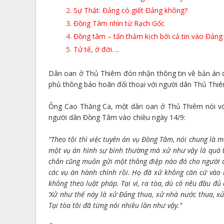
Sự Thật: Đảng có giết Đảng không?
Đồng Tâm nhìn từ Rạch Gốc
Đồng tâm – tấn thảm kịch bởi cả tin vào Đảng
Tử tế, ở đời….
Dân oan ở Thủ Thiêm đón nhận thông tin về bản án 
phủ thông báo hoãn đối thoại với người dân Thủ Thiêm 
Ông Cao Thăng Ca, một dân oan ở Thủ Thiêm nói vớ
người dân Đồng Tâm vào chiều ngày 14/9:
“Theo tôi thì việc tuyên án vụ Đồng Tâm, nói chung là 
một vụ án hình sự bình thường mà xử như vậy là quá tà
chắn cũng muốn gửi một thông điệp nào đó cho người d
các vụ án hành chính rồi. Họ đã xử không căn cứ vào 
không theo luật pháp. Tại vì, ra tòa, dù có nêu đầu đủ
‘Xử như thế này là xử Đảng thua, xử nhà nước thua, 
Tại tòa tôi đã từng nói nhiều lần như vậy.”