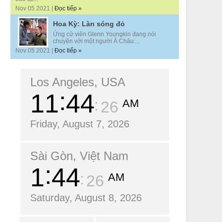
Nov 05 2021 |
Đọc tiếp »
Hoa Kỳ: Làn sóng đỏ
Ứng cử viên Glenn Youngkin đang nói
chuyện với một người Á Châu:...
Nov 05 2021 |
Đọc tiếp »
Los Angeles, USA
11
44
AM
27
Friday, August 7, 2026
Sài Gòn, Việt Nam
1
44
AM
27
Saturday, August 8, 2026