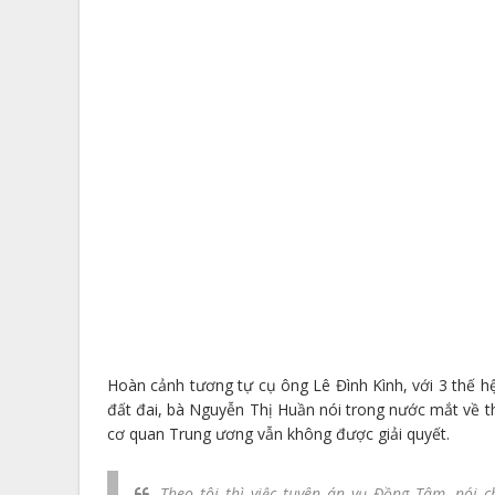
Hoàn cảnh tương tự cụ ông Lê Đình Kình, với 3 thế hệ
đất đai, bà Nguyễn Thị Huần nói trong nước mắt về t
cơ quan Trung ương vẫn không được giải quyết.
Theo tôi thì việc tuyên án vụ Đồng Tâm, nói 