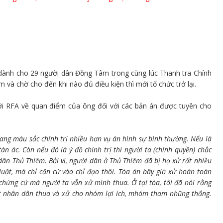
dành cho 29 người dân Đồng Tâm trong cùng lúc Thanh tra Chính
và chờ cho đến khi nào đủ điều kiện thì mới tổ chức trở lại.
i RFA về quan điểm của ông đối với các bản án được tuyên cho
mang màu sắc chính trị nhiều hơn vụ án hình sự bình thường. Nếu là
n ác. Còn nếu đó là ý đồ chính trị thì người ta (chính quyền) chắc
ân Thủ Thiêm. Bởi vì, người dân ở Thủ Thiêm đã bị họ xử rất nhiều
luật, mà chỉ căn cứ vào chỉ đạo thôi. Tòa án bây giờ xử hoàn toàn
 chứng cứ mà người ta vẫn xử mình thua. Ở tại tòa, tôi đã nói rằng
xử nhân dân thua và xử cho nhóm lợi ích, mhóm tham nhũng thắng.