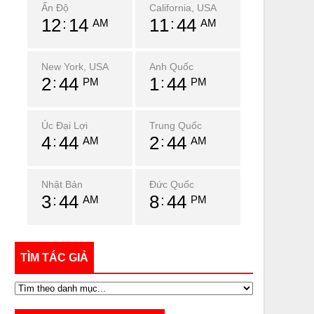
Ấn Độ
California, USA
12
14
11
44
AM
AM
New York, USA
Anh Quốc
2
44
1
44
PM
PM
Úc Đại Lợi
Trung Quốc
4
44
2
44
AM
AM
Nhật Bản
Đức Quốc
3
44
8
44
AM
PM
TÌM TÁC GIẢ