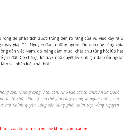
 rộng để phân tích được trắng đen rõ ràng của vụ việc xảy ra ở
 ngày giáp Tết Nguyên đán, những người dân oan này cùng chia
nông dân Việt Nam, dãi nắng dầm mưa, chắt chiu từng hột lúa hạt
 giữ đất. Có chăng, lời tuyên bố quyết hy sinh giữ đất của người
làm sai pháp luật mà thôi.
không còn. Nhưng công lý thì còn. Nhờ vào các tổ chức Ân xá Quốc
ào các tổ chức dân sự của thế giới cùng trong và ngoài nước, của
hực mà Chính quyền Cộng sản cũng phải chùn tay. -Ông Nguyễn
ững con lợn ở mãi trên cây không chịu xuống