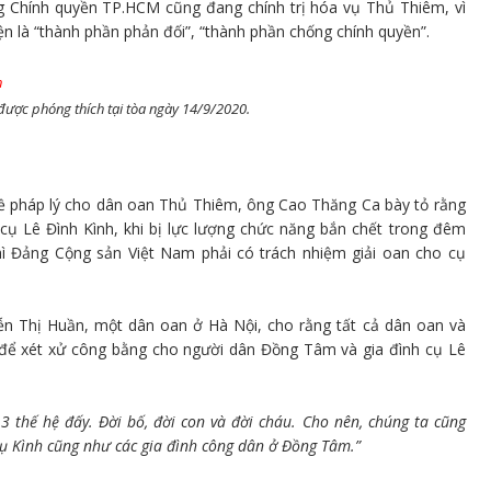
 Chính quyền TP.HCM cũng đang chính trị hóa vụ Thủ Thiêm, vì
n là “thành phần phản đối”, “thành phần chống chính quyền”.
được phóng thích tại tòa ngày 14/9/2020.
về pháp lý cho dân oan Thủ Thiêm, ông Cao Thăng Ca bày tỏ rằng
ụ Lê Đình Kình, khi bị lực lượng chức năng bắn chết trong đêm
hì Đảng Cộng sản Việt Nam phải có trách nhiệm giải oan cho cụ
n Thị Huần, một dân oan ở Hà Nội, cho rằng tất cả dân oan và
 để xét xử công bằng cho người dân Đồng Tâm và gia đình cụ Lê
 3 thế hệ đấy. Đời bố, đời con và đời cháu. Cho nên, chúng ta cũng
 cụ Kình cũng như các gia đình công dân ở Đồng Tâm.”