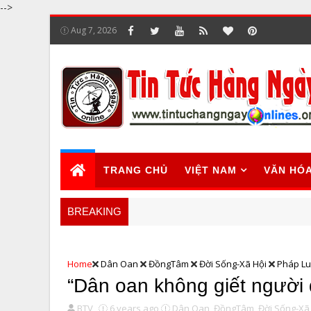
-->
Aug 7, 2026
TRANG CHỦ
VIỆT NAM
VĂN HÓ
BREAKING
Home
Dân Oan
ĐồngTâm
Đời Sống-Xã Hội
Pháp Lu
“Dân oan không giết người 
BTV
6 years ago
Dân Oan,
ĐồngTâm,
Đời Sống-Xã 