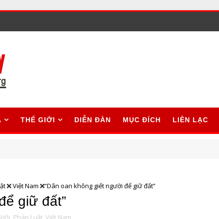
A
THẾ GIỚI
DIỄN ĐÀN
MỤC ĐÍCH
LIÊN LẠC
ật
Việt Nam
“Dân oan không giết người để giữ đất”
để giữ đất”
Hội,
Pháp Luật,
Việt Nam,