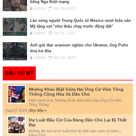
tiếng Nga thiệt mạng
Admin
Apr 06, 2023
Làn sóng người Trung Quốc từ Mexico vượt biên vào
Mỹ tăng vọt "như tháo chạy trước động đất"
Admin
Apr 01, 2023
Anh gửi đạn uranium nghèo cho Ukraine, ông Putin
doạ trả đũa
Admin
Mar 22, 2023
BẦU CỬ MỸ
Những Khác Biệt Giữa Hai Ứng Cử Viên Tổng
Thống Cộng Hòa Và Dân Chủ
Hình minh họa: Những Khác Biệt Giữa Hai Ứng Cử Viên
Tổng Thống...
Aug 07 2024 |
Đọc tiếp »
Dự Luật Bầu Cử Của Đảng Dân Chủ Lại Bị Thất
Bại
Không đòi hỏi cử tri xuất trình ID (thẻ căn cước có hình.)
Đảng Dân...