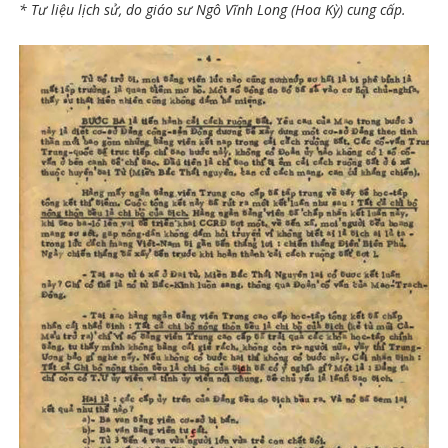
* Tư liệu lịch sử, do giáo sư Ngô Vĩnh Long (Hoa Kỳ) cung cấp.