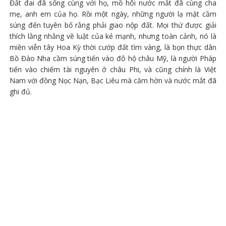
Đất đai đã sống cùng với họ, mồ hôi nước mắt đã cùng cha
mẹ, anh em của họ. Rồi một ngày, những người lạ mặt cầm
súng đến tuyên bố rằng phải giao nộp đất. Mọi thứ được giải
thích lằng nhằng về luật của kẻ mạnh, nhưng toàn cảnh, nó là
miền viễn tây Hoa Kỳ thời cướp đất tìm vàng, là bọn thực dân
Bồ Đào Nha cầm súng tiến vào đô hộ châu Mỹ, là người Pháp
tiến vào chiếm tài nguyên ở châu Phi, và cũng chính là Việt
Nam với đồng Nọc Nạn, Bạc Liêu mà căm hờn và nước mắt đã
ghi đủ.