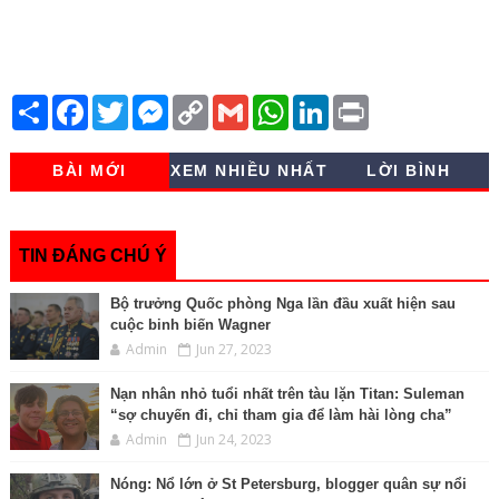
S
F
T
M
C
G
W
L
P
h
a
w
e
o
m
h
i
r
a
c
i
s
p
a
a
n
i
r
e
t
s
y
i
t
k
n
BÀI MỚI
XEM NHIỀU NHẤT
LỜI BÌNH
e
b
t
e
L
l
s
e
t
o
e
n
i
A
d
o
r
g
n
p
I
k
e
k
p
n
r
TIN ĐÁNG CHÚ Ý
Bộ trưởng Quốc phòng Nga lần đầu xuất hiện sau
cuộc binh biến Wagner
Admin
Jun 27, 2023
Nạn nhân nhỏ tuổi nhất trên tàu lặn Titan: Suleman
“sợ chuyến đi, chỉ tham gia để làm hài lòng cha”
Admin
Jun 24, 2023
Nóng: Nổ lớn ở St Petersburg, blogger quân sự nổi