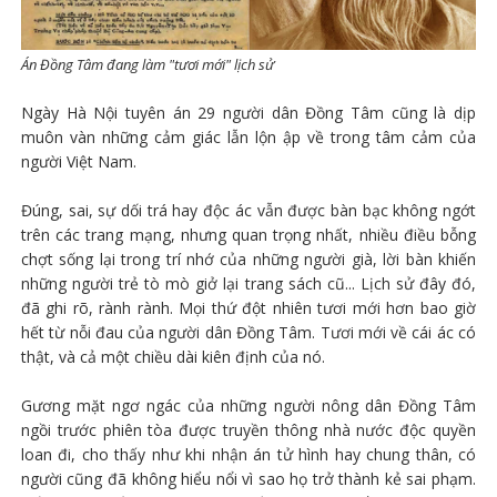
Án Đồng Tâm đang làm "tươi mới" lịch sử
Ngày Hà Nội tuyên án 29 người dân Đồng Tâm cũng là dịp
muôn vàn những cảm giác lẫn lộn ập về trong tâm cảm của
người Việt Nam.
Đúng, sai, sự dối trá hay độc ác vẫn được bàn bạc không ngớt
trên các trang mạng, nhưng quan trọng nhất, nhiều điều bỗng
chợt sống lại trong trí nhớ của những người già, lời bàn khiến
những người trẻ tò mò giở lại trang sách cũ... Lịch sử đây đó,
đã ghi rõ, rành rành. Mọi thứ đột nhiên tươi mới hơn bao giờ
hết từ nỗi đau của người dân Đồng Tâm. Tươi mới về cái ác có
thật, và cả một chiều dài kiên định của nó.
Gương mặt ngơ ngác của những người nông dân Đồng Tâm
ngồi trước phiên tòa được truyền thông nhà nước độc quyền
loan đi, cho thấy như khi nhận án tử hình hay chung thân, có
người cũng đã không hiểu nổi vì sao họ trở thành kẻ sai phạm.