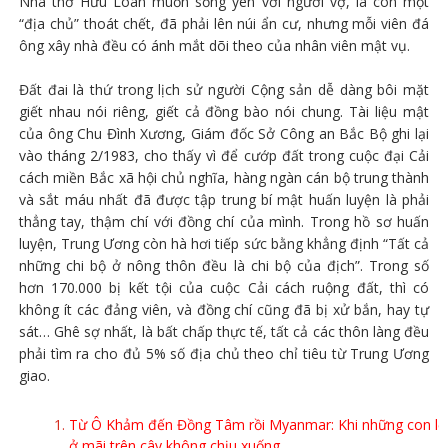
Nhà thơ Hữu Loan muốn sống yên với người vợ, là con một
“địa chủ” thoát chết, đã phải lên núi ẩn cư, nhưng mỗi viên đá
ông xây nhà đều có ánh mắt dõi theo của nhân viên mật vụ.
Đất đai là thứ trong lịch sử người Cộng sản dễ dàng bôi mặt
giết nhau nói riêng, giết cả đồng bào nói chung. Tài liệu mật
của ông Chu Đình Xương, Giám đốc Sở Công an Bắc Bộ ghi lại
vào tháng 2/1983, cho thấy vì để cướp đất trong cuộc đại Cải
cách miền Bắc xã hội chủ nghĩa, hàng ngàn cán bộ trung thành
và sắt máu nhất đã được tập trung bí mật huấn luyện là phải
thẳng tay, thậm chí với đồng chí của mình. Trong hồ sơ huấn
luyện, Trung Ương còn hà hơi tiếp sức bằng khẳng định “Tất cả
những chi bộ ở nông thôn đều là chi bộ của địch”. Trong số
hơn 170.000 bị kết tội của cuộc Cải cách ruộng đất, thì có
không ít các đảng viên, và đồng chí cũng đã bị xử bắn, hay tự
sát… Ghê sợ nhất, là bất chấp thực tế, tất cả các thôn làng đều
phải tìm ra cho đủ 5% số địa chủ theo chỉ tiêu từ Trung Ương
giao.
Từ Ô Khảm đến Đồng Tâm rồi Myanmar: Khi những con lợ
ở mãi trên cây không chịu xuống