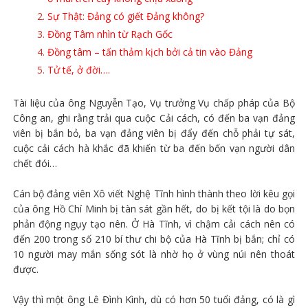
Sự Thật: Đảng có giết Đảng không?
Đồng Tâm nhìn từ Rạch Gốc
Đồng tâm – tấn thảm kịch bởi cả tin vào Đảng
Tử tế, ở đời….
Tài liệu của ông Nguyễn Tạo, Vụ trưởng Vụ chấp pháp của Bộ
Công an, ghi rằng trải qua cuộc Cải cách, có đến ba vạn đảng
viên bị bắn bỏ, ba vạn đảng viên bị đẩy đến chỗ phải tự sát,
cuộc cải cách hà khắc đã khiến từ ba đến bốn vạn người dân
chết đói…
Cán bộ đảng viên Xô viết Nghệ Tĩnh hình thành theo lời kêu gọi
của ông Hồ Chí Minh bị tàn sát gần hết, do bị kết tội là do bọn
phản động ngụy tạo nên. Ở Hà Tĩnh, vì chậm cải cách nên có
đến 200 trong số 210 bí thư chi bộ của Hà Tĩnh bị bắn; chỉ có
10 người may mắn sống sót là nhờ họ ở vùng núi nên thoát
được.
Vậy thì một ông Lê Đình Kình, dù có hơn 50 tuổi đảng, có là gì