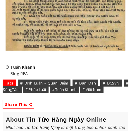
©
Tuấn Khanh
Blog RFA
Tags
# Bình Luận - Quan Điểm
# Dân Oan
# ĐCSVN
#
ĐồngTâm
# Pháp Luật
# Tuấn Khanh
# Việt Nam
Share This
About
Tin Tức Hàng Ngày Online
Nhật báo
Tin tức Hàng Ngày
là một trang báo online dành cho