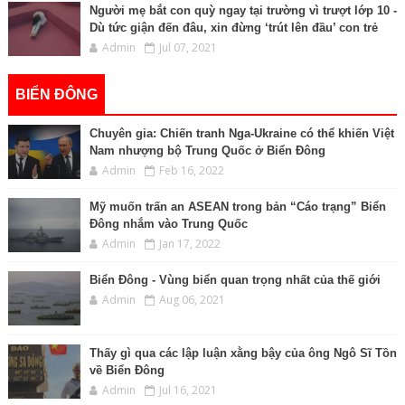
Người mẹ bắt con quỳ ngay tại trường vì trượt lớp 10 -
Dù tức giận đến đâu, xin đừng ‘trút lên đầu’ con trẻ
Admin
Jul 07, 2021
BIỂN ĐÔNG
Chuyên gia: Chiến tranh Nga-Ukraine có thể khiến Việt
Nam nhượng bộ Trung Quốc ở Biển Đông
Admin
Feb 16, 2022
Mỹ muốn trấn an ASEAN trong bản “Cáo trạng” Biển
Đông nhắm vào Trung Quốc
Admin
Jan 17, 2022
Biển Đông - Vùng biển quan trọng nhất của thế giới
Admin
Aug 06, 2021
Thấy gì qua các lập luận xằng bậy của ông Ngô Sĩ Tồn
về Biển Đông
Admin
Jul 16, 2021