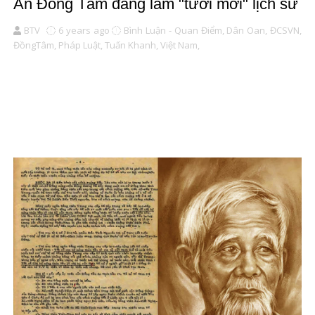
Án Đồng Tâm đang làm "tươi mới" lịch sử
BTV
6 years ago
Bình Luận - Quan Điểm,
Dân Oan,
ĐCSVN,
ĐồngTâm,
Pháp Luật,
Tuấn Khanh,
Việt Nam,