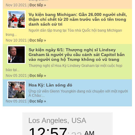
Nov 10 2021 |
Đọc tiếp »
Vụ kiện bang Michigan: Gần 26.000 người chết,
thậm chí chết từ 20 năm trước vẫn có tên trong
danh sách cử tri
Người dân tập trung tại Tòa nhà Quốc hội bang Michigan
trong...
Nov 10 2021 |
Đọc tiếp »
Sự kiện ngày 6/1: Thượng nghị sĩ Lindsey
Graham là người yêu cầu cảnh sát Capitol bắn
vào người ủng hộ Trump không có vũ trang
Thượng nghị sĩ Hoa Kỳ Lindsey Graham tại một cuộc họp
báo tại...
Nov 05 2021 |
Đọc tiếp »
Hoa Kỳ: Làn sóng đỏ
Ứng cử viên Glenn Youngkin đang nói chuyện với một người
Á Châu:...
Nov 05 2021 |
Đọc tiếp »
Los Angeles, USA
12
57
AM