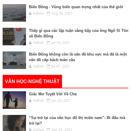
Biển Đông - Vùng biển quan trọng nhất của thế giới
Admin
Aug 06, 2021
Thấy gì qua các lập luận xằng bậy của ông Ngô Sĩ Tồn
về Biển Đông
Admin
Jul 16, 2021
Biển Đông không còn là vấn đề khu vực mà đã là một
vấn đề cấp bách toàn cầu
Admin
Jul 07, 2021
VĂN HỌC-NGHỆ THUẬT
Giấc Mơ Tuyệt Vời Về Cha
Admin
Jun 20, 2021
“Sự trở lại của văn học đô thị miền nam”: Đi đâu mà
trở lại?
Admin
Apr 25, 2021