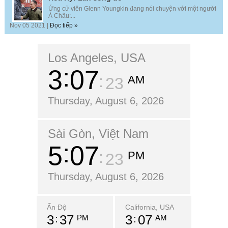
Ứng cử viên Glenn Youngkin đang nói chuyện với một người
Á Châu:...
Nov 05 2021 |
Đọc tiếp »
Los Angeles, USA
3
07
AM
24
Thursday, August 6, 2026
Sài Gòn, Việt Nam
5
07
PM
24
Thursday, August 6, 2026
Ấn Độ
California, USA
3
37
3
07
PM
AM