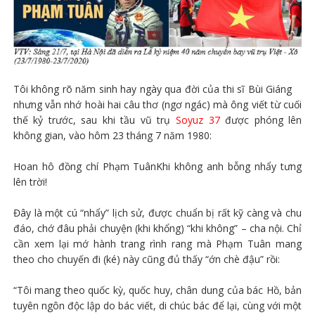
Tôi không rõ năm sinh hay ngày qua đời của thi sĩ Bùi Giáng
nhưng vẫn nhớ hoài hai câu thơ (ngơ ngác) mà ông viết từ cuối
thế kỷ trước, sau khi tầu vũ trụ
Soyuz 37
được phóng lên
không gian, vào hôm 23 tháng 7 năm 1980:
Hoan hô đồng chí Phạm TuânKhi không anh bỗng nhẩy tưng
lên trời!
Đây là một cú “nhẩy” lịch sử, được chuẩn bị rất kỹ càng và chu
đáo, chớ đâu phải chuyện (khi khổng) “khi không” – cha nội. Chỉ
cần xem lại mớ hành trang rình rang mà Phạm Tuân mang
theo cho chuyến đi (ké) này cũng đủ thấy “ớn chè đậu” rồi:
“Tôi mang theo quốc kỳ, quốc huy, chân dung của bác Hồ, bản
tuyên ngôn độc lập do bác viết, di chúc bác để lại, cùng với một