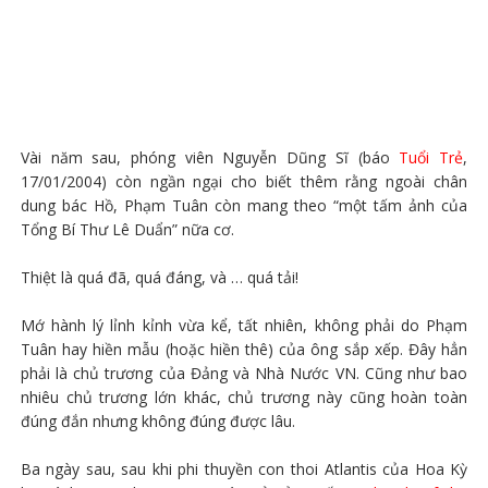
Vài năm sau, phóng viên Nguyễn Dũng Sĩ (báo
Tuổi Trẻ
,
17/01/2004) còn ngần ngại cho biết thêm rằng ngoài chân
dung bác Hồ, Phạm Tuân còn mang theo “một tấm ảnh của
Tổng Bí Thư Lê Duẩn” nữa cơ.
Thiệt là quá đã, quá đáng, và … quá tải!
Mớ hành lý lỉnh kỉnh vừa kể, tất nhiên, không phải do Phạm
Tuân hay hiền mẫu (hoặc hiền thê) của ông sắp xếp. Đây hẳn
phải là chủ trương của Đảng và Nhà Nước VN. Cũng như bao
nhiêu chủ trương lớn khác, chủ trương này cũng hoàn toàn
đúng đắn nhưng không đúng được lâu.
Ba ngày sau, sau khi phi thuyền con thoi Atlantis của Hoa Kỳ