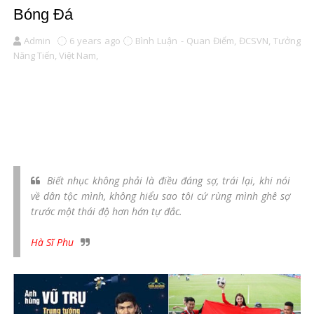
Bóng Đá
Admin
6 years ago
Bình Luận - Quan Điểm,
ĐCSVN,
Tưởng
Năng Tiến,
Việt Nam,
Biết nhục không phải là điều đáng sợ, trái lại, khi nói
về dân tộc mình, không hiểu sao tôi cứ rùng mình ghê sợ
trước một thái độ hơn hớn tự đắc.
Hà Sĩ Phu