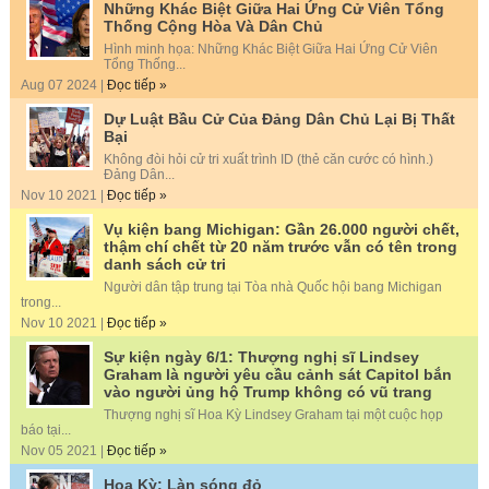
Những Khác Biệt Giữa Hai Ứng Cử Viên Tổng
Thống Cộng Hòa Và Dân Chủ
Hình minh họa: Những Khác Biệt Giữa Hai Ứng Cử Viên
Tổng Thống...
Aug 07 2024 |
Đọc tiếp »
Dự Luật Bầu Cử Của Đảng Dân Chủ Lại Bị Thất
Bại
Không đòi hỏi cử tri xuất trình ID (thẻ căn cước có hình.)
Đảng Dân...
Nov 10 2021 |
Đọc tiếp »
Vụ kiện bang Michigan: Gần 26.000 người chết,
thậm chí chết từ 20 năm trước vẫn có tên trong
danh sách cử tri
Người dân tập trung tại Tòa nhà Quốc hội bang Michigan
trong...
Nov 10 2021 |
Đọc tiếp »
Sự kiện ngày 6/1: Thượng nghị sĩ Lindsey
Graham là người yêu cầu cảnh sát Capitol bắn
vào người ủng hộ Trump không có vũ trang
Thượng nghị sĩ Hoa Kỳ Lindsey Graham tại một cuộc họp
báo tại...
Nov 05 2021 |
Đọc tiếp »
Hoa Kỳ: Làn sóng đỏ