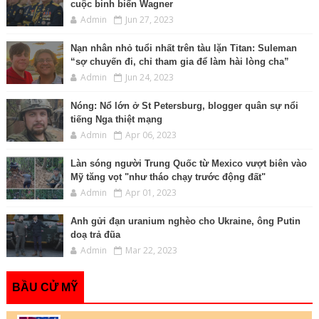
cuộc binh biến Wagner
Admin
Jun 27, 2023
Nạn nhân nhỏ tuổi nhất trên tàu lặn Titan: Suleman
“sợ chuyến đi, chỉ tham gia để làm hài lòng cha”
Admin
Jun 24, 2023
Nóng: Nổ lớn ở St Petersburg, blogger quân sự nổi
tiếng Nga thiệt mạng
Admin
Apr 06, 2023
Làn sóng người Trung Quốc từ Mexico vượt biên vào
Mỹ tăng vọt "như tháo chạy trước động đất"
Admin
Apr 01, 2023
Anh gửi đạn uranium nghèo cho Ukraine, ông Putin
doạ trả đũa
Admin
Mar 22, 2023
BẦU CỬ MỸ