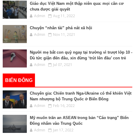
Giáo dục Việt Nam một thập niên qua: mọi căn cơ
chưa được giải quyết
Admin
Aug 11, 2022
Chuyện “nhân tài” phá nát xã hội
Admin
Nov 11, 2021
Người mẹ bắt con quỳ ngay tại trường vì trượt lớp 10 -
Dù tức giận đến đâu, xin đừng ‘trút lên đầu’ con trẻ
Admin
Jul 07, 2021
BIỂN ĐÔNG
Chuyên gia: Chiến tranh Nga-Ukraine có thể khiến Việt
Nam nhượng bộ Trung Quốc ở Biển Đông
Admin
Feb 16, 2022
Mỹ muốn trấn an ASEAN trong bản “Cáo trạng” Biển
Đông nhắm vào Trung Quốc
Admin
Jan 17, 2022