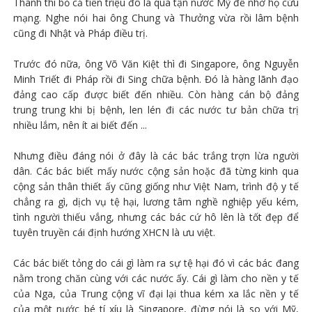
Thanh thì bỏ cả tiền triệu đô la qua tận nước Mỹ để nhờ họ cứu
mạng. Nghe nói hai ông Chung và Thưởng vừa rồi lâm bệnh
cũng đi Nhật và Pháp điều trị.
Trước đó nữa, ông Võ Văn Kiệt thì đi Singapore, ông Nguyễn
Minh Triết đi Pháp rồi đi Sing chữa bệnh. Đó là hàng lãnh đạo
đảng cao cấp được biết đến nhiều. Còn hàng cán bộ đảng
trung trung khi bị bệnh, len lén đi các nước tư bản chữa trị
nhiều lắm, nên ít ai biết đến ...
Nhưng điều đáng nói ở đây là các bác trắng trợn lừa người
dân. Các bác biết mấy nước cộng sản hoặc đã từng kinh qua
cộng sản thân thiết ấy cũng giống như Việt Nam, trình độ y tế
chẳng ra gì, dịch vụ tệ hại, lương tâm nghề nghiệp yếu kém,
tình người thiếu vắng, nhưng các bác cứ hô lên là tốt đẹp để
tuyên truyền cái định hướng XHCN là ưu việt.
Các bác biết tỏng do cái gì làm ra sự tệ hại đó vì các bác đang
nằm trong chăn cùng với các nước ấy. Cái gì làm cho nền y tế
của Nga, của Trung cộng vĩ đại lại thua kém xa lắc nền y tế
của một nước bé tí xíu là Singapore, đừng nói là so với Mỹ,