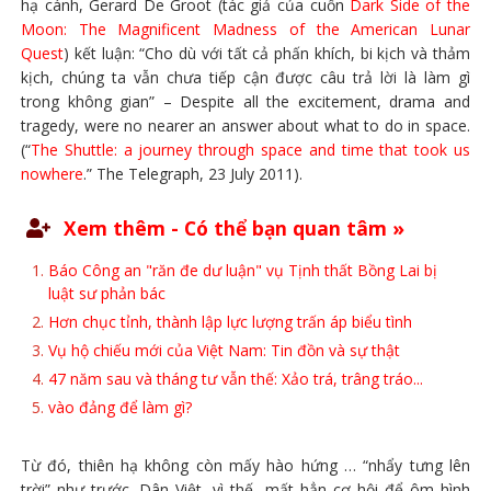
hạ cánh, Gerard De Groot (tác giả của cuốn
Dark Side of the
Moon: The Magnificent Madness of the American Lunar
Quest
) kết luận: “Cho dù với tất cả phấn khích, bi kịch và thảm
kịch, chúng ta vẫn chưa tiếp cận được câu trả lời là làm gì
trong không gian” – Despite all the excitement, drama and
tragedy, were no nearer an answer about what to do in space.
(“
The Shuttle: a journey through space and time that took us
nowhere
.” The Telegraph, 23 July 2011).
Xem thêm - Có thể bạn quan tâm »
Báo Công an "răn đe dư luận" vụ Tịnh thất Bồng Lai bị
luật sư phản bác
Hơn chục tỉnh, thành lập lực lượng trấn áp biểu tình
Vụ hộ chiếu mới của Việt Nam: Tin đồn và sự thật
47 năm sau và tháng tư vẫn thế: Xảo trá, trâng tráo...
vào đảng để làm gì?
Từ đó, thiên hạ không còn mấy hào hứng … “nhẩy tưng lên
trời” như trước. Dân Việt, vì thế, mất hẳn cơ hội để ôm hình