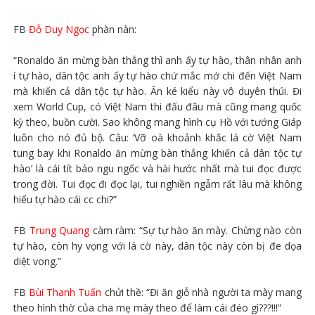
FB
Đỗ Duy Ngọc
phàn nàn:
“Ronaldo ăn mừng bàn thắng thì anh ấy tự hào, thân nhân anh
í tự hào, dân tộc anh ấy tự hào chứ mắc mớ chi đến Việt Nam
mà khiến cả dân tộc tự hào. Ăn ké kiểu này vô duyên thúi. Đi
xem World Cup, có Việt Nam thi đấu đâu mà cũng mang quốc
kỳ theo, buồn cười. Sao không mang hình cụ Hồ với tướng Giáp
luôn cho nó đủ bộ. Câu: ‘Vỡ oà khoảnh khắc lá cờ Việt Nam
tung bay khi Ronaldo ăn mừng bàn thắng khiến cả dân tộc tự
hào’ là cái tít báo ngu ngốc và hài hước nhất mà tui đọc được
trong đời. Tui đọc đi đọc lại, tui nghiền ngẫm rất lâu mà không
hiểu tự hào cái cc chi?”
FB
Trung Quang
càm ràm: “Sự tự hào ăn mày. Chừng nào còn
tự hào, còn hy vọng với lá cờ này, dân tộc này còn bị đe dọa
diệt vong.”
FB
Bùi Thanh Tuấn
chửi thề: “Đi ăn giỗ nhà người ta mày mang
theo hình thờ của cha mẹ mày theo để làm cái đéo gì???!!!”