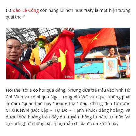
FB
Đào Lê Công
còn nặng lời hơn nữa: “Đây là một hiện tượng
quái thai.”
Nói thế, tôi e có hơi quá đáng. Những đứa trẻ trâu vác hình Hồ
Chí Minh và cờ xí qua Nga, trong dịp WC vừa qua, không phải
là đám “quái thai” hay “hoang thai” đâu. Chúng đến từ nước
CHXHCNVN (Độc Lập – Tự Do – Hạnh Phúc) đàng hoàng, và
được thừa hưởng tràn đầy đủ truyền thống tự hào, tự mãn (và
tự sướng) từ những bậc “phụ mẫu chi dân” của xứ sở này: