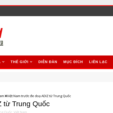
A
THẾ GIỚI
DIỄN ĐÀN
MỤC ĐÍCH
LIÊN LẠC
Nam
Việt Nam trước đe doạ ADIZ từ Trung Quốc
Z từ Trung Quốc
ng Quốc,
Việt Nam,