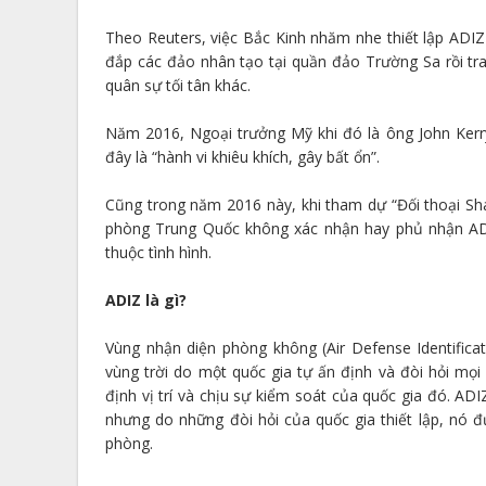
Theo Reuters, việc Bắc Kinh nhăm nhe thiết lập ADIZ
đắp các đảo nhân tạo tại quần đảo Trường Sa rồi tra
quân sự tối tân khác.
Năm 2016, Ngoại trưởng Mỹ khi đó là ông John Kerry
đây là “hành vi khiêu khích, gây bất ổn”.
Cũng trong năm 2016 này, khi tham dự “Đối thoại Sha
phòng Trung Quốc không xác nhận hay phủ nhận AD
thuộc tình hình.
ADIZ là gì?
Vùng nhận diện phòng không (Air Defense Identific
vùng trời do một quốc gia tự ấn định và đòi hỏi mọi
định vị trí và chịu sự kiểm soát của quốc gia đó. AD
nhưng do những đòi hỏi của quốc gia thiết lập, nó đ
phòng.