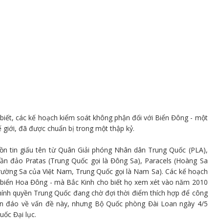
o biết, các kế hoạch kiểm soát không phận đối với Biển Đông - một
giới, đã được chuẩn bị trong một thập kỷ.
n tin giấu tên từ Quân Giải phóng Nhân dân Trung Quốc (PLA),
̀n đảo Pratas (Trung Quốc gọi là Đông Sa), Paracels (Hoàng Sa
(Trường Sa của Việt Nam, Trung Quốc gọi là Nam Sa). Các kế hoạch
Z biển Hoa Đông - mà Bắc Kinh cho biết họ xem xét vào năm 2010
hính quyền Trung Quốc đang chờ đợi thời điểm thích hợp để công
kín đáo về vấn đề này, nhưng Bộ Quốc phòng Đài Loan ngày 4/5
ốc Đại lục.