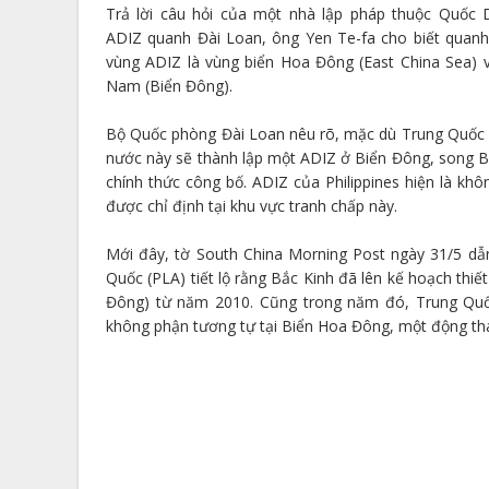
Trả lời câu hỏi của một nhà lập pháp thuộc Quốc
ADIZ quanh Đài Loan, ông Yen Te-fa cho biết quanh
vùng ADIZ là vùng biển Hoa Đông (East China Sea) 
Nam (Biển Đông).
Bộ Quốc phòng Đài Loan nêu rõ, mặc dù Trung Quốc 
nước này sẽ thành lập một ADIZ ở Biển Đông, song B
chính thức công bố. ADIZ của Philippines hiện là kh
được chỉ định tại khu vực tranh chấp này.
Mới đây, tờ South China Morning Post ngày 31/5 dẫ
Quốc (PLA) tiết lộ rằng Bắc Kinh đã lên kế hoạch thi
Đông) từ năm 2010. Cũng trong năm đó, Trung Quố
không phận tương tự tại Biển Hoa Đông, một động thái đ