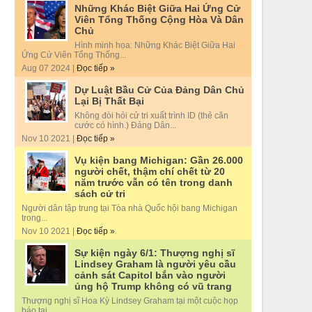
Những Khác Biệt Giữa Hai Ứng Cử
Viên Tổng Thống Cộng Hòa Và Dân
Chủ
Hình minh họa: Những Khác Biệt Giữa Hai
Ứng Cử Viên Tổng Thống...
Aug 07 2024 |
Đọc tiếp »
Dự Luật Bầu Cử Của Đảng Dân Chủ
Lại Bị Thất Bại
Không đòi hỏi cử tri xuất trình ID (thẻ căn
cước có hình.) Đảng Dân...
Nov 10 2021 |
Đọc tiếp »
Vụ kiện bang Michigan: Gần 26.000
người chết, thậm chí chết từ 20
năm trước vẫn có tên trong danh
sách cử tri
Người dân tập trung tại Tòa nhà Quốc hội bang Michigan
trong...
Nov 10 2021 |
Đọc tiếp »
Sự kiện ngày 6/1: Thượng nghị sĩ
Lindsey Graham là người yêu cầu
cảnh sát Capitol bắn vào người
ủng hộ Trump không có vũ trang
Thượng nghị sĩ Hoa Kỳ Lindsey Graham tại một cuộc họp
báo tại...