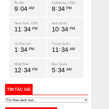
Ấn Độ
California, USA
9
04
8
34
AM
PM
New York, USA
Anh Quốc
11
34
10
34
PM
PM
Úc Đại Lợi
Trung Quốc
1
34
11
34
PM
AM
Nhật Bản
Đức Quốc
12
34
5
34
PM
AM
TÌM TÁC GIẢ