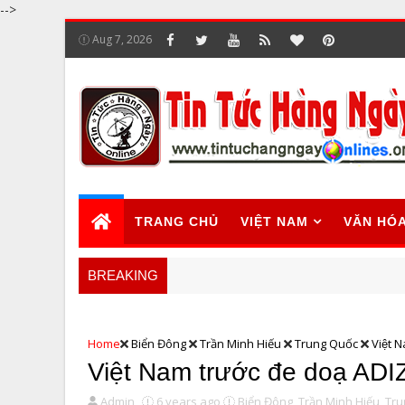
-->
Aug 7, 2026
TRANG CHỦ
VIỆT NAM
VĂN HÓ
BREAKING
Home
Biển Đông
Trần Minh Hiếu
Trung Quốc
Việt 
Việt Nam trước đe doạ ADI
Admin
6 years ago
Biển Đông,
Trần Minh Hiếu,
Tru