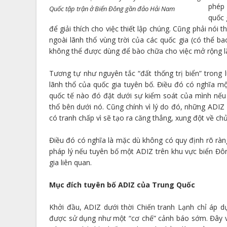
phép 
Quốc tập trận ở Biển Đông gần đảo Hải Nam
quốc 
để giải thích cho việc thiết lập chúng. Cũng phải nó
ngoài lãnh thổ vùng trời của các quốc gia (có thể ba
không thể được dùng để bào chữa cho việc mở rộng lã
Tương tự như nguyên tắc “đất thống trị biển” trong l
lãnh thổ của quốc gia tuyên bố. Điều đó có nghĩa m
quốc tế nào đó đặt dưới sự kiểm soát của mình nếu
thổ bên dưới nó. Cũng chính vì lý do đó, những ADIZ
có tranh chấp vì sẽ tạo ra căng thẳng, xung đột về chủ
Điều đó có nghĩa là mặc dù không có quy định rõ rà
pháp lý nếu tuyên bố một ADIZ trên khu vực biển Đôn
gia liên quan.
Mục đích tuyên bố ADIZ của Trung Quốc
Khởi đầu, ADIZ dưới thời Chiến tranh Lạnh chỉ áp 
được sử dụng như một “cơ chế” cảnh báo sớm. Đây vố