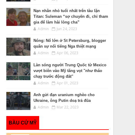
Nạn nhân nhỏ tuổi nhất trên tàu lặn
Titan: Suleman “sợ chuyến đi, chỉ tham
gia để làm hài lòng cha”
Admin
Jun 24, 2023
Nóng: Nổ lớn ở St Petersburg, blogger
quân sự nổi tiếng Nga thiệt mạng
Admin
Apr 06, 2023
Làn sóng người Trung Quốc từ Mexico
vượt biên vào Mỹ tăng vọt "như tháo
chạy trước động đất"
Admin
Apr 01, 2023
Anh gửi đạn uranium nghèo cho
Ukraine, ông Putin doạ trả đũa
Admin
Mar 22, 2023
BẦU CỬ MỸ