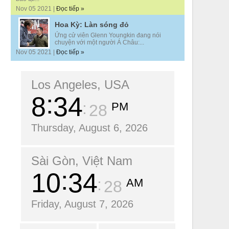
Nov 05 2021 |
Đọc tiếp »
Hoa Kỳ: Làn sóng đỏ
Ứng cử viên Glenn Youngkin đang nói
chuyện với một người Á Châu:...
Nov 05 2021 |
Đọc tiếp »
Los Angeles, USA
8
34
PM
30
Thursday, August 6, 2026
Sài Gòn, Việt Nam
10
34
AM
30
Friday, August 7, 2026