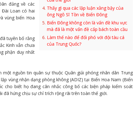
 Dân đảng về các
Thấy gì qua các lập luận xằng bậy của
 Đài Loan có hai
ông Ngô Sĩ Tồn về Biển Đông
và vùng biển Hoa
Biển Đông không còn là vấn đề khu vực
mà đã là một vấn đề cấp bách toàn cầu
Làm thế nào để đối phó với đội tàu cá
đã tuyên bố rằng
của Trung Quốc?
ắc Kinh vẫn chưa
ông phận duy nhất
n một nguồn tin quân sự thuộc Quân giải phóng nhân dân Trung
ết lập vùng nhận dạng phòng không (ADIZ) tại Biển Hoa Nam (Biển
c cho biết họ đang cân nhắc công bố các biện pháp kiểm soát
ã hứng chịu sự chỉ trích rộng rãi trên toàn thế giới.