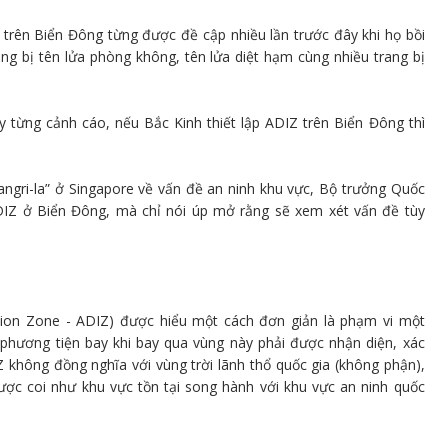
 trên Biển Đông từng được đề cập nhiều lần trước đây khi họ bồi
ng bị tên lửa phòng không, tên lửa diệt hạm cùng nhiều trang bị
 từng cảnh cáo, nếu Bắc Kinh thiết lập ADIZ trên Biển Đông thì
ngri-la” ở Singapore về vấn đề an ninh khu vực, Bộ trưởng Quốc
IZ ở Biển Đông, mà chỉ nói úp mở rằng sẽ xem xét vấn đề tùy
ation Zone - ADIZ) được hiểu một cách đơn giản là phạm vi một
 phương tiện bay khi bay qua vùng này phải được nhận diện, xác
IZ không đồng nghĩa với vùng trời lãnh thổ quốc gia (không phận),
ược coi như khu vực tồn tại song hành với khu vực an ninh quốc