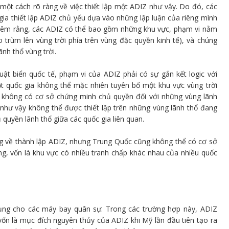
một cách rõ ràng về việc thiết lập một ADIZ như vậy. Do đó, các
gia thiết lập ADIZ chủ yếu dựa vào những lập luận của riêng mình
i thêm rằng, các ADIZ có thể bao gồm những khu vực, phạm vi nằm
o trùm lên vùng trời phía trên vùng đặc quyền kinh tế), và chúng
nh thổ vùng trời.
uật biển quốc tế, phạm vi của ADIZ phải có sự gắn kết logic với
ột quốc gia không thể mặc nhiên tuyên bố một khu vực vùng trời
 không có cơ sở chứng minh chủ quyền đối với những vùng lãnh
 như vậy không thể được thiết lập trên những vùng lãnh thổ đang
 quyền lãnh thổ giữa các quốc gia liên quan.
ng về thành lập ADIZ, nhưng Trung Quốc cũng không thể có cơ sở
g, vốn là khu vực có nhiều tranh chấp khác nhau của nhiều quốc
dụng cho các máy bay quân sự. Trong các trường hợp này, ADIZ
n là mục đích nguyên thủy của ADIZ khi Mỹ lần đầu tiên tạo ra