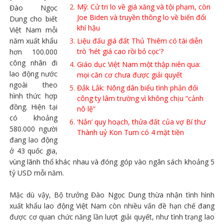
Mỹ: Cử tri lo về giá xăng và tội phạm, còn
Đào Ngọc
Joe Biden và truyền thông lo về biến đổi
Dung cho biết
khí hậu
Việt Nam mỗi
năm xuất khẩu
Liệu đấu giá đất Thủ Thiêm có tái diễn
trò 'hét giá cao rồi bỏ cọc'?
hơn 100.000
công nhân đi
Giáo dục Việt Nam một thập niên qua:
lao động nước
mọi căn cơ chưa được giải quyết
ngoài theo
Đắk Lắk: Nông dân biểu tình phản đối
hình thức hợp
công ty lâm trường vì không chịu “cảnh
đồng. Hiện tại
nô lệ”
có khoảng
‘Nắn’ quy hoạch, thửa đất của vợ Bí thư
580.000 người
Thành uỷ Kon Tum có 4 mặt tiền
đang lao động
ở 43 quốc gia,
vùng lãnh thổ khác nhau và đóng góp vào ngân sách khoảng 5
tỷ USD mỗi năm.
Mặc dù vậy, Bộ trưởng Đào Ngọc Dung thừa nhận tình hình
xuất khẩu lao động Việt Nam còn nhiều vấn đề hạn chế đang
được cơ quan chức năng lần lượt giải quyết, như tình trạng lao