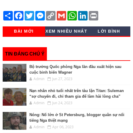
S
F
T
M
C
G
W
L
P
h
a
w
e
o
m
h
i
r
a
c
i
s
p
a
a
n
i
r
e
t
s
y
i
t
k
n
BÀI MỚI
XEM NHIỀU NHẤT
LỜI BÌNH
e
b
t
e
L
l
s
e
t
o
e
n
i
A
d
o
r
g
n
p
I
k
e
k
p
n
r
TIN ĐÁNG CHÚ Ý
Bộ trưởng Quốc phòng Nga lần đầu xuất hiện sau
cuộc binh biến Wagner
Admin
Jun 27, 2023
Nạn nhân nhỏ tuổi nhất trên tàu lặn Titan: Suleman
“sợ chuyến đi, chỉ tham gia để làm hài lòng cha”
Admin
Jun 24, 2023
Nóng: Nổ lớn ở St Petersburg, blogger quân sự nổi
tiếng Nga thiệt mạng
Admin
Apr 06, 2023