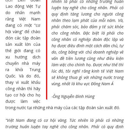
nhiên là phải có những trường huấn
Lao động Việt Tự
luyện tay nghề cho công nhân. Phải có
do nhấn mạnh
quy định tăng lương cho người công
rằng Việt Nam
nhân theo lạm phát của mỗi năm. Và,
đang có một “cơ
phải chăm sóc, bảo đảm y tế sức khỏe
hội vàng” để chào
cho công nhân. Đặc biệt là phải cho
đón các tập đoàn
công nhân có nghiệp đoàn độc lập và
sản xuất lớn của
họ được điều đình một cách dân chủ, tự
thế giới đang có
do, công bằng với chủ doanh nghiệp về
xu hướng dịch
vấn đề tiền lương cũng như điều kiện
chuyển nhà máy
làm việc cho chính họ. Được như thế thì
ra khỏi Trung
lúc đó, tôi nghĩ rằng kinh tế Việt Nam
Quốc. Và do đó,
sẽ không thua gì với những nước trong
thay vì xuất khẩu
vùng, nhất là khu vực Đông Nam Á
công nhân thì hãy
tạo cơ hội cho họ
-Ông Nguyễn Đình Hùng
được làm việc
trong nước tại những nhà máy của các tập đoàn sản xuất đó.
“Việt Nam đang có cơ hội vàng. Tức nhiên là phải có những
trường huấn luyện tay nghề cho công nhân. Phải có quy định