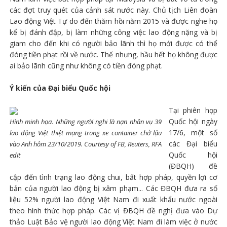
các đợt truy quét của cảnh sát nước này. Chủ tịch Liên đoàn
Lao động Việt Tự do đến thăm hồi năm 2015 và được nghe họ
kể bị đánh đập, bị làm những công việc lao động nặng và bị
giam cho đến khi có người bảo lãnh thì họ mới được có thể
đóng tiền phạt rồi về nước. Thế nhưng, hầu hết họ không được
ai bảo lãnh cũng như không có tiền đóng phạt.
Ý kiến của Đại biểu Quốc hội
Tại phiên họp
Quốc hội ngày
Hình minh họa. Những người nghi là nạn nhân vụ 39
17/6, một số
lao động Việt thiệt mạng trong xe container chở lậu
các Đại biểu
vào Anh hôm 23/10/2019. Courtesy of FB, Reuters, RFA
Quốc hội
edit
(ĐBQH) đề
cập đến tình trạng lao động chui, bất hợp pháp, quyền lợi cơ
bản của người lao động bị xâm phạm... Các ĐBQH đưa ra số
liệu 52% người lao động Việt Nam đi xuất khẩu nước ngoài
theo hình thức hợp pháp. Các vị ĐBQH đề nghị đưa vào Dự
thảo Luật Bảo vệ người lao động Việt Nam đi làm việc ở nước