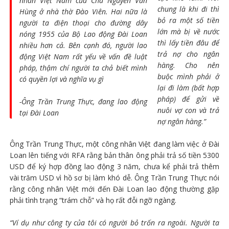
nhân Việt Nam của Cha Nguyễn Văn
chung là khi đi thì
Hùng ở nhà thờ Đào Viên. Hai nữa là
bỏ ra một số tiền
người ta điện thoại cho đường dây
lớn mà bị về nước
nóng 1955 của Bộ Lao động Đài Loan
thì lấy tiền đâu để
nhiều hơn cả. Bên cạnh đó, người lao
trả nợ cho ngân
động Việt Nam rất yếu về vấn đề luật
hàng. Cho nên
pháp, thậm chí người ta chả biết mình
buộc mình phải ở
có quyền lợi và nghĩa vụ gì
lại đi làm (bất hợp
pháp) để gửi về
-Ông Trần Trung Thực, đang lao động
nuôi vợ con và trả
tại Đài Loan
nợ ngân hàng.”
Ông Trần Trung Thực, một công nhân Việt đang làm việc ở Đài
Loan lên tiếng với RFA rằng bản thân ông phải trả số tiền 5300
USD để ký hợp đồng lao động 3 năm, chưa kể phải trả thêm
vài trăm USD vì hồ sơ bị làm khó dễ. Ông Trần Trung Thực nói
rằng công nhân Việt mới đến Đài Loan lao động thường gặp
phải tình trạng “trám chỗ” và họ rất đỗi ngỡ ngàng.
“Ví dụ như công ty của tôi có người bỏ trốn ra ngoài. Người ta