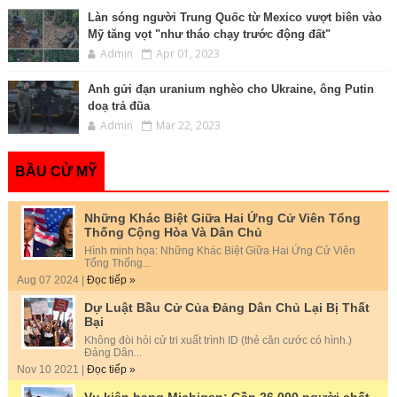
Làn sóng người Trung Quốc từ Mexico vượt biên vào
Mỹ tăng vọt "như tháo chạy trước động đất"
Admin
Apr 01, 2023
Anh gửi đạn uranium nghèo cho Ukraine, ông Putin
doạ trả đũa
Admin
Mar 22, 2023
BẦU CỬ MỸ
Những Khác Biệt Giữa Hai Ứng Cử Viên Tổng
Thống Cộng Hòa Và Dân Chủ
Hình minh họa: Những Khác Biệt Giữa Hai Ứng Cử Viên
Tổng Thống...
Aug 07 2024 |
Đọc tiếp »
Dự Luật Bầu Cử Của Đảng Dân Chủ Lại Bị Thất
Bại
Không đòi hỏi cử tri xuất trình ID (thẻ căn cước có hình.)
Đảng Dân...
Nov 10 2021 |
Đọc tiếp »
Vụ kiện bang Michigan: Gần 26.000 người chết,