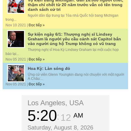
thậm chí chết từ 20 năm trước vẫn có tên trong
danh sách cử tri
Người dân tập trung tại Tòa nhà Quốc hội bang Michigan
trong...
Nov 10 2021 |
Đọc tiếp »
Sự kiện ngày 6/1: Thượng nghị sĩ Lindsey
Graham là người yêu cầu cảnh sát Capitol bắn
vào người ủng hộ Trump không có vũ trang
Thượng nghị sĩ Hoa Kỳ Lindsey Graham tại một cuộc họp
báo tại...
Nov 05 2021 |
Đọc tiếp »
Hoa Kỳ: Làn sóng đỏ
Ứng cử viên Glenn Youngkin đang nói chuyện với một người
Á Châu:...
Nov 05 2021 |
Đọc tiếp »
Los Angeles, USA
5
20
AM
13
Saturday, August 8, 2026