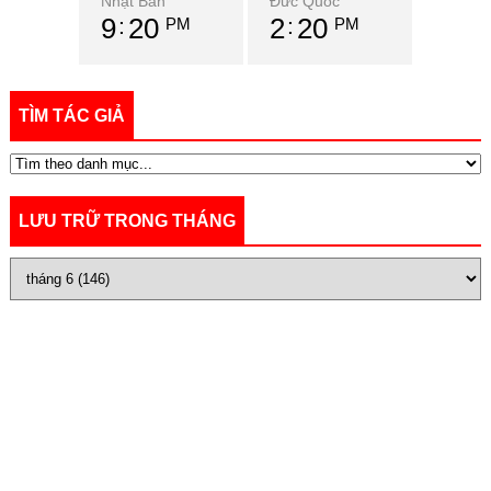
Nhật Bản
Đức Quốc
9
20
2
20
PM
PM
TÌM TÁC GIẢ
LƯU TRỮ TRONG THÁNG