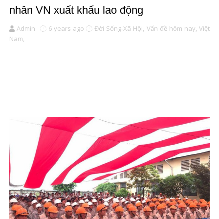
nhân VN xuất khẩu lao động
Admin
6 years ago
Đời Sống-Xã Hội,
Vấn đề hôm nay,
Việt
Nam,