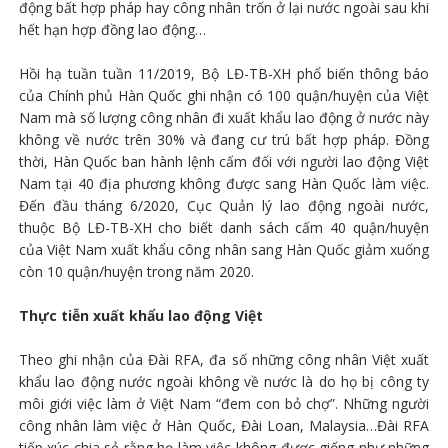
động bất hợp pháp hay công nhân trốn ở lại nước ngoài sau khi
hết hạn hợp đồng lao động…
Hồi hạ tuần tuần 11/2019, Bộ LĐ-TB-XH phổ biến thông báo
của Chính phủ Hàn Quốc ghi nhận có 100 quận/huyện của Việt
Nam mà số lượng công nhân đi xuất khẩu lao động ở nước này
không về nước trên 30% và đang cư trú bất hợp pháp. Đồng
thời, Hàn Quốc ban hành lệnh cấm đối với người lao động Việt
Nam tại 40 địa phương không được sang Hàn Quốc làm việc.
Đến đầu tháng 6/2020, Cục Quản lý lao động ngoài nước,
thuộc Bộ LĐ-TB-XH cho biết danh sách cấm 40 quận/huyện
của Việt Nam xuất khẩu công nhân sang Hàn Quốc giảm xuống
còn 10 quận/huyện trong năm 2020.
Thực tiễn xuất khẩu lao động Việt
Theo ghi nhận của Đài RFA, đa số những công nhân Việt xuất
khẩu lao động nước ngoài không về nước là do họ bị công ty
môi giới việc làm ở Việt Nam “đem con bỏ chợ”. Những người
công nhân làm việc ở Hàn Quốc, Đài Loan, Malaysia…Đài RFA
tiếp xúc chia sẻ rằng họ làm việc không được giống như những