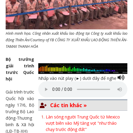
Hình minh họa. Công nhân xuất khẩu lao động tại Công ty xuất khẩu lao
động Thiên Ân/Courtesy of FB CÔNG TY XUẤT KHẨU LAO ĐỘNG THIÊN ÂN-
TAMAX THANH HÓA
Bộ trưởng
giải trình
trước Quốc
Nhấp vào nút play (►) dưới đây để nghe
hội
Giải trình trước
Quốc hội vào
Các tin khác »
ngày 17/6, Bộ
trưởng Bộ Lao
Làn sóng người Trung Quốc từ Mexico
động-Thương
vượt biên vào Mỹ tăng vọt "như tháo
binh & Xã hội
chạy trước động đất"
(LĐ-TB-XH)