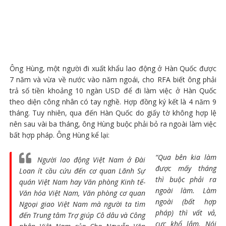
Ông Hùng, một người đi xuất khẩu lao động ở Hàn Quốc được
7 năm và vừa về nước vào năm ngoái, cho RFA biết ông phải
trả số tiền khoảng 10 ngàn USD để đi làm việc ở Hàn Quốc
theo diện công nhân có tay nghề. Hợp đồng ký kết là 4 năm 9
tháng. Tuy nhiên, qua đến Hàn Quốc do giấy tờ không hợp lệ
nên sau vài ba tháng, ông Hùng buộc phải bỏ ra ngoài làm việc
bất hợp pháp. Ông Hùng kể lại:
“Qua bên kia làm
Người lao động Việt Nam ở Đài
được mấy tháng
Loan ít cầu cứu đến cơ quan Lãnh Sự
thì buộc phải ra
quán Việt Nam hay Văn phòng Kinh tế-
ngoài làm. Làm
Văn hóa Việt Nam, Văn phòng cơ quan
ngoài (bất hợp
Ngoại giao Việt Nam mà người ta tìm
pháp) thì vất vả,
đến Trung tâm Trợ giúp Cô dâu và Công
cực khổ lắm. Nói