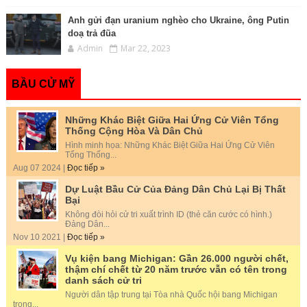
Anh gửi đạn uranium nghèo cho Ukraine, ông Putin
doạ trả đũa
Admin
Mar 22, 2023
BẦU CỬ MỸ
Những Khác Biệt Giữa Hai Ứng Cử Viên Tổng
Thống Cộng Hòa Và Dân Chủ
Hình minh họa: Những Khác Biệt Giữa Hai Ứng Cử Viên
Tổng Thống...
Aug 07 2024 |
Đọc tiếp »
Dự Luật Bầu Cử Của Đảng Dân Chủ Lại Bị Thất
Bại
Không đòi hỏi cử tri xuất trình ID (thẻ căn cước có hình.)
Đảng Dân...
Nov 10 2021 |
Đọc tiếp »
Vụ kiện bang Michigan: Gần 26.000 người chết,
thậm chí chết từ 20 năm trước vẫn có tên trong
danh sách cử tri
Người dân tập trung tại Tòa nhà Quốc hội bang Michigan
trong...