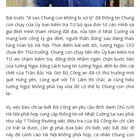
Bài trước “Vì sao Chung con không bị xử lý” đã thông tin Chung
con chạy cửa Ủy ban kiểm tra TƯ bỏ qua đơn tố cáo mình và
gia đình mình tham nhũng đất đai, rửa tiền ở Nhật Cường và
mạng lưới công ty gia đình, người thân đứng sau đang thao
túng toàn bộ Hà Nội. Thời điểm bài viết đó, tướng Ngọc C03
chưa lên Thứ trưởng. Chung con chạy tiền lên Ủy ban kiểm tra
TƯ xin chậm kiểm tra, đồng thời nhằm ngăn chặn bước tiến
của tướng Ngọc bằng cách tung tin tướng Ngọc dính líu đến cái
chết của Trần Bắc Hà. Giờ Bộ Công an đã có thứ trưởng mới
quê Hưng yên, cùng quê với Tô Lâm thì chắc ai cũng hiểu
tướng Ngọc không phải tay vừa để có thể bị Chung con chơi
lại.
Vụ việc báo chí lại biết Bộ Công an yêu cầu đích danh Chủ tịch
Hà Nội phối hợp cung cấp thông tin về Nhật Cường tại sao phải
như vậy ? Thông thường việc điều tra của Bộ Công An chỉ cần
có trát là được, cần gì phải đưa báo chí biết, việc bất đắc dĩ
này để cảnh cáo Hà Nội không phối hợp, cá nhân Chung con