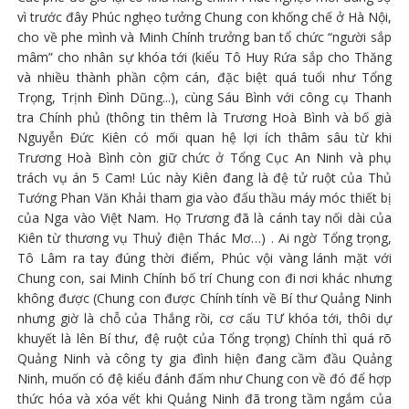
vì trước đây Phúc nghẹo tưởng Chung con khống chế ở Hà Nội,
cho về phe mình và Minh Chính trưởng ban tổ chức “người sắp
mâm” cho nhân sự khóa tới (kiểu Tô Huy Rứa sắp cho Thăng
và nhiều thành phần cộm cán, đặc biệt quá tuổi như Tổng
Trọng, Trịnh Đình Dũng...), cùng Sáu Bình với công cụ Thanh
tra Chính phủ (thông tin thêm là Trương Hoà Bình và bố già
Nguyễn Đức Kiên có mối quan hệ lợi ích thâm sâu từ khi
Trương Hoà Bình còn giữ chức ở Tổng Cục An Ninh và phụ
trách vụ án 5 Cam! Lúc này Kiên đang là đệ tử ruột của Thủ
Tướng Phan Văn Khải tham gia vào đấu thầu máy móc thiết bị
của Nga vào Việt Nam. Họ Trương đã là cánh tay nối dài của
Kiên từ thương vụ Thuỷ điện Thác Mơ…) . Ai ngờ Tổng trọng,
Tô Lâm ra tay đúng thời điểm, Phúc vội vàng lánh mặt với
Chung con, sai Minh Chính bố trí Chung con đi nơi khác nhưng
không được (Chung con được Chính tính về Bí thư Quảng Ninh
nhưng giờ là chỗ của Thắng rồi, cơ cấu TƯ khóa tới, thôi dự
khuyết là lên Bí thư, đệ ruột của Tổng trọng) Chính thì quá rõ
Quảng Ninh và công ty gia đình hiện đang cầm đầu Quảng
Ninh, muốn có đệ kiểu đánh đấm như Chung con về đó để hợp
thức hóa và xóa vết khi Quảng Ninh đã trong tầm ngắm của