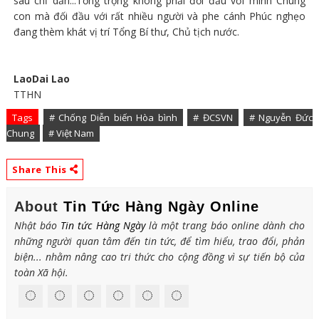
sau chỉ dẫn...Tổng trọng không phải đối đầu với mình Chung
con mà đối đầu với rất nhiều người và phe cánh Phúc nghẹo
đang thèm khát vị trí Tổng Bí thư, Chủ tịch nước.
LaoDai Lao
TTHN
Tags
# Chống Diễn biến Hòa bình
# ĐCSVN
# Nguyễn Đức
Chung
# Việt Nam
Share This
About
Tin Tức Hàng Ngày Online
Nhật báo
Tin tức Hàng Ngày
là một trang báo online dành cho
những người quan tâm đến tin tức, để tìm hiểu, trao đổi, phản
biện... nhằm nâng cao tri thức cho cộng đồng vì sự tiến bộ của
toàn Xã hội.