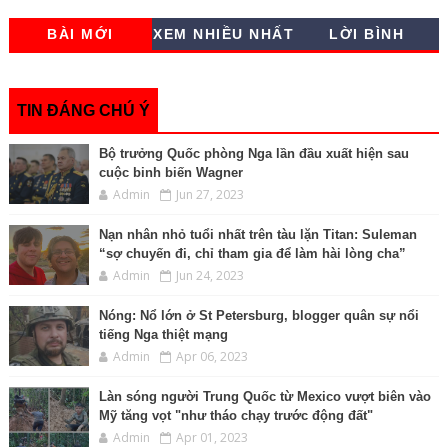
a
c
i
s
p
a
a
n
i
r
e
t
s
y
i
t
k
n
BÀI MỚI
XEM NHIỀU NHẤT
LỜI BÌNH
e
b
t
e
L
l
s
e
t
o
e
n
i
A
d
o
r
g
n
p
I
k
e
k
p
n
r
TIN ĐÁNG CHÚ Ý
Bộ trưởng Quốc phòng Nga lần đầu xuất hiện sau
cuộc binh biến Wagner
Admin
Jun 27, 2023
Nạn nhân nhỏ tuổi nhất trên tàu lặn Titan: Suleman
“sợ chuyến đi, chỉ tham gia để làm hài lòng cha”
Admin
Jun 24, 2023
Nóng: Nổ lớn ở St Petersburg, blogger quân sự nổi
tiếng Nga thiệt mạng
Admin
Apr 06, 2023
Làn sóng người Trung Quốc từ Mexico vượt biên vào
Mỹ tăng vọt "như tháo chạy trước động đất"
Admin
Apr 01, 2023