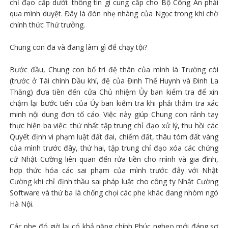
chỉ đạo cấp dưới: thông tin gì cung cấp cho Bộ Công An phải
qua mình duyệt. Đây là đòn nhẹ nhàng của Ngọc trong khi chờ
chính thức Thứ trưởng.
Chung con đã và đang làm gì để chạy tội?
Bước đầu, Chung con bố trí đệ thân của mình là Trường còi
(trước ở Tài chính Dầu khí, đệ của Đinh Thế Huynh và Đinh La
Thăng) đưa tiền đến cửa Chủ nhiệm Ủy ban kiểm tra để xin
chậm lại bước tiến của Ủy ban kiểm tra khi phải thẩm tra xác
minh nội dung đơn tố cáo. Việc này giúp Chung con rảnh tay
thực hiện ba việc: thứ nhất tập trung chỉ đạo xử lý, thu hồi các
Quyết định vi phạm luật đất đai, chiếm đất, thâu tóm đất vàng
của mình trước đây, thứ hai, tập trung chỉ đạo xóa các chứng
cứ Nhật Cường liên quan đến rửa tiền cho mình và gia đình,
hợp thức hóa các sai phạm của mình trước đây với Nhật
Cường khi chỉ định thầu sai pháp luật cho công ty Nhật Cường
Software và thứ ba là chống chọi các phe khác đang nhòm ngó
Hà Nội.
Các phe đó giờ lại có khả năng chính Phúc nghẹo mới đáng sợ