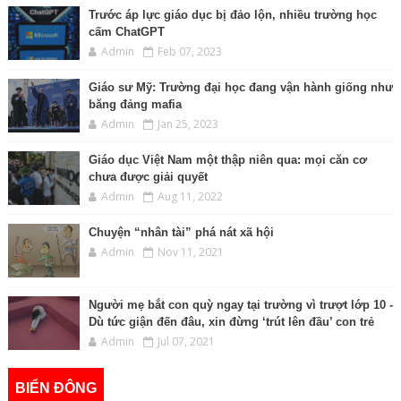
Trước áp lực giáo dục bị đảo lộn, nhiều trường học
cấm ChatGPT
Admin
Feb 07, 2023
Giáo sư Mỹ: Trường đại học đang vận hành giống như
băng đảng mafia
Admin
Jan 25, 2023
Giáo dục Việt Nam một thập niên qua: mọi căn cơ
chưa được giải quyết
Admin
Aug 11, 2022
Chuyện “nhân tài” phá nát xã hội
Admin
Nov 11, 2021
Người mẹ bắt con quỳ ngay tại trường vì trượt lớp 10 -
Dù tức giận đến đâu, xin đừng ‘trút lên đầu’ con trẻ
Admin
Jul 07, 2021
BIỂN ĐÔNG