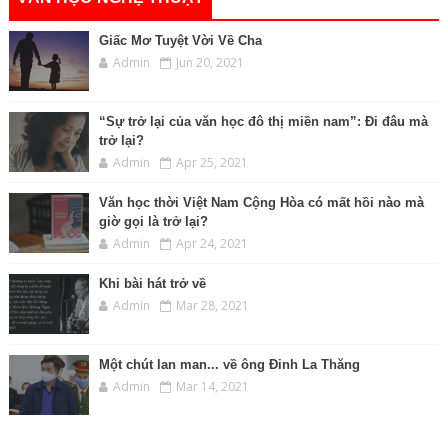
Giấc Mơ Tuyệt Vời Về Cha
Admin
Jun 20, 2021
“Sự trở lại của văn học đô thị miền nam”: Đi đâu mà
trở lại?
Admin
Apr 25, 2021
Văn học thời Việt Nam Cộng Hòa có mất hồi nào mà
giờ gọi là trở lại?
Admin
Apr 24, 2021
Khi bài hát trở về
Admin
Mar 28, 2021
Một chút lan man... về ông Đinh La Thăng
Admin
Mar 14, 2021