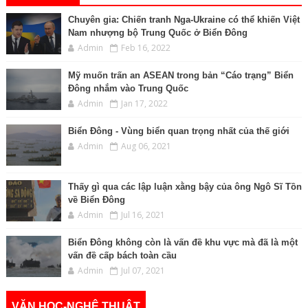
Chuyên gia: Chiến tranh Nga-Ukraine có thể khiến Việt
Nam nhượng bộ Trung Quốc ở Biển Đông
Admin
Feb 16, 2022
Mỹ muốn trấn an ASEAN trong bản “Cáo trạng” Biển
Đông nhắm vào Trung Quốc
Admin
Jan 17, 2022
Biển Đông - Vùng biển quan trọng nhất của thế giới
Admin
Aug 06, 2021
Thấy gì qua các lập luận xằng bậy của ông Ngô Sĩ Tồn
về Biển Đông
Admin
Jul 16, 2021
Biển Đông không còn là vấn đề khu vực mà đã là một
vấn đề cấp bách toàn cầu
Admin
Jul 07, 2021
VĂN HỌC-NGHỆ THUẬT