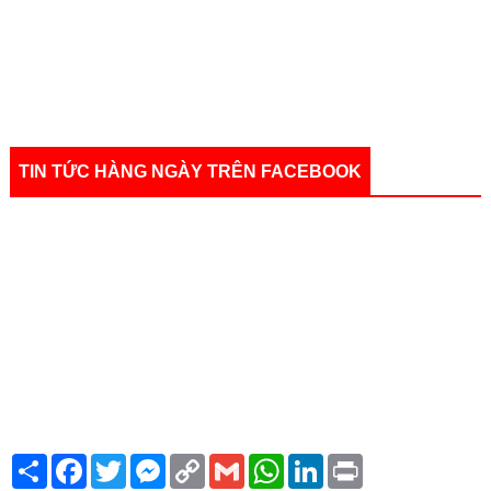
TIN TỨC HÀNG NGÀY TRÊN FACEBOOK
S
F
T
M
C
G
W
L
P
h
a
w
e
o
m
h
i
r