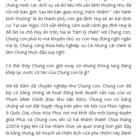
chứng minh các dịch vụ và dữ liệu HN vẫn bình thường như đã
nói với báo giới. Sau khi bàn giao xong, trách nhiệm “ vận hành
bình thường” là do thành phố, còn gia đình Huy sẽ an bài định
cư. Tại sao Ngọc C03 vẫn không cấm xuất cảnh gia đình Huy là
để lần ra chỗ Huy ẩn trốn, hai là “tâm lý chiến” với Chung con,
Chung con phải lo mà khuyên nhủ vợ con Huy đừng nghĩ ngắn
mà lộ, Chung cũng thừa hiểu nghiệp vụ CA nhưng cái chính là
làm Chung nhức đầu suy nghĩ.
Có thể thấy Chung con giỏi xoay sở nhưng thòng lọng đang
khép lại, nước cờ tàn của Chung con là gì?
Với kẻ đấm đá chuyên nghiệp như Chung con, Chung con đã
kịp có bằng chứng về hoạt động kinh doanh sân sau của vợ
Phạm Minh Chính (Đặc khu Vân Đồn), Chung con có bằng
chứng về nơi đặt huyệt rồng trấn yểm Hà Nội của Phúc nghẹo
ở Quốc Oai, chùa Hòa Phúc nơi mà khởi đầu mối lương duyên
giữa Phúc và Chung con, khi cả hai khánh thành Chùa tháng
2/2016 ngay khi cả hai nhậm chức và quan trọng hơn gần đây
là bằng chứng, kế hoạch và chiến dịch của phe nhóm này đánh