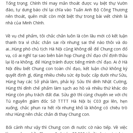
Tổng trọng. Chính thì may mắn thoát được vụ biệt thự Vườn
đào, tự dưng báo chí lại chĩa vào Tuấn Anh Bộ Công Thương
nên thoát, quên mất còn một biệt thự trong bài viết chính là
nhà của Minh Chính.
Về vụ chế phẩm, tôi chắc chắn luôn là còn lâu mới có kết luận
thanh tra vì chắc chắn sai rồi nhưng sai thế nào thôi và do
ai...Hùng phó chủ tịch Hà Nội cũng không dễ để Chung con đổ
vạ, có ai nghĩ tại sao biên bản họp Chung chỉ đạo chỉ định thầu
lại lộ ra không, để Hùng tránh được tiếng mình chỉ đạo. Ai ở Hà
Nội đều biết Chung con toàn chỉ đạo, kết luận chứ không ký
quyết định gì, dùng nhiều chiêu sức ép buộc cấp dưới như Sửu,
Hùng hay các Sở phải làm, phải ký. Sửu thì dính Nhật Cường,
Hùng thì dính chế phẩm làm sạch ao hồ và nhiều thứ khác do
Hùng còn phụ trách đất đai. Sửu giờ thì cùng chuyến xe với chị
Tú nguyên giám đốc Sở TTTT Hà Nội bị C03 gọi lên, hẹn
xuống, chắc phun ra hết rồi nhưng khổ là không có chiêu trò
như Hùng nên chắc chắn đi thay Chung con.
Bối cảnh như vậy thì Chung con đi nước cờ nào tiếp. Về việc