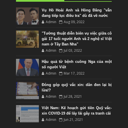
Vụ Hồ Hoài Anh và Hồng Đăng "vẫn
đang tiếp tục điều tra" dù đã về nước
Admin
Aug 09, 2022
"Tường thuật diễn biến vụ việc giữa cô
gái 17 tuổi người Anh và 2 nghệ sĩ Việt
nam ở Tây Ban Nha"
Admin
Jul 03, 2022
Hậu quả từ bệnh cuồng Nga của một
số người Việt
Admin
Mar 17, 2022
Đóng góp quỹ vắc xin: dân đen lại bị
lừa!?
Admin
Jul 28, 2021
Việt Nam: Kế hoạch gửi tiền Quỹ vắc-
xin COVID-19 để lấy lãi gây ra tranh cãi
Admin
Jun 21, 2021