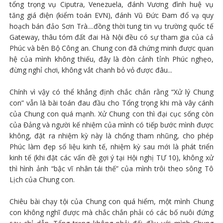
tổng trọng vụ Ciputra, Venezuela, đánh Vương đình huệ vụ
tăng giá điện (kiểm toán EVN), đánh Vũ Đức Đam đổ vạ quy
hoạch bán đảo Sơn Trà....đồng thời tung tin vụ trường quốc tế
Gateway, thâu tóm đất đai Hà Nội đều có sự tham gia của cả
Phúc và bên Bộ Công an. Chung con đã chứng minh được quan
hệ của mình không thiếu, đây là đòn cảnh tỉnh Phúc nghẹo,
đừng nghỉ chơi, không vắt chanh bỏ vỏ được đâu...
Chính vì vậy có thể khẳng định chắc chắn rằng “Xử lý Chung
con” vẫn là bài toán đau đầu cho Tổng trọng khi mà vây cánh
của Chung con quá mạnh. Xử Chung con thì đại cục sống còn
của Đảng và người kế nhiệm của mình có tiếp bước mình được
không, đặt ra nhiệm kỳ này là chống tham nhũng, cho phép
Phúc làm đẹp số liệu kinh tế, nhiệm kỳ sau mới là phát triển
kinh tế (khi đặt các vấn đề gợi ý tại Hội nghị TƯ 10), không xử
thì hình ảnh “bậc vĩ nhân tái thế” của mình trôi theo sông Tô
Lịch của Chung con.
Chiêu bài chạy tội của Chung con quá hiểm, một mình Chung
con không nghĩ được mà chắc chắn phải có các bố nuôi đứng