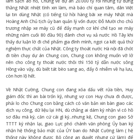
làm sạch ao hồ, Chung vẽ dự án 20.000 tỷ rồi nhưng tự dưng
thằng Nhật nhiệt tình xin làm, mà báo chí quan tâm, dân Việt
lại tin dùng Nhật (có tiếng từ hồi hàng bãi xe máy Nhật mà
Hoàng Anh Chủ tịch ủy ban quản lý vốn được Đỗ Mười cho chủ
trương nhập xe máy cũ để đẩy mạnh cơ khí chế tạo xe máy
những năm cuối 80 đầu 90) đành chơi vụ xả nước Hồ Tây khi
thấy dư luận lờ đi chế phẩm gia đình mình, ngợi ca kết quả thử
nghiệm thực chất của Nhật. Công ty thoát nước Hà nội đã chót
đi tiền chạy dự án Chung con, Chung con không muốn vỡ lở
nên cho công ty thoát nước thôi thì 150 tỷ dẫn nước sông
Hồng vào vậy, dù biết tát bèo sang ao, đẩy ô nhiễm về hạ lưu,
còn hơn lộ hết.
Về Nhật Cường, Chung con đang xóa dấu vết rửa tiền, Huy
giám đốc thì an bài trốn kỹ, nhưng vợ con Huy chưa đi được,
phải lo cho Chung con bằng cách có văn bản xin bàn giao các
dịch vụ công, dữ liệu lại HN, dù chẳng ai dám ký nhận vì có hồ
sơ đâu mà ký, căn cứ cái gì ký...nhưng kệ, Chung con giao Sở
TTTT ký nhận lại, giao Lực phó chánh văn phòng Ủy ban ký
nhận hệ thống bảo mật của ỦY ban do Nhật Cường làm ( hệ
thống này không được Bộ công an duyệt nhưng cứ làm) để