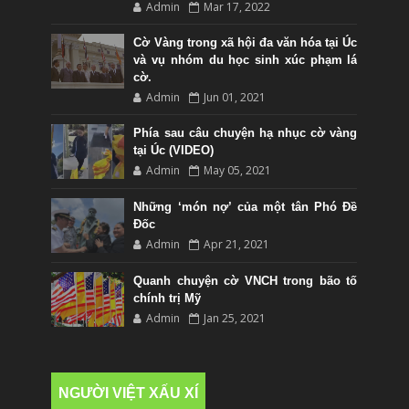
Admin
Mar 17, 2022
Cờ Vàng trong xã hội đa văn hóa tại Úc
và vụ nhóm du học sinh xúc phạm lá
cờ.
Admin
Jun 01, 2021
Phía sau câu chuyện hạ nhục cờ vàng
tại Úc (VIDEO)
Admin
May 05, 2021
Những ‘món nợ’ của một tân Phó Đề
Đốc
Admin
Apr 21, 2021
Quanh chuyện cờ VNCH trong bão tố
chính trị Mỹ
Admin
Jan 25, 2021
NGƯỜI VIỆT XẤU XÍ