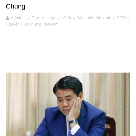
Chung
Admin
7 years ago
Chống Diễn biến Hòa bình,
ĐCSVN,
Nguyễn Đức Chung,
Việt Nam,