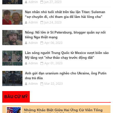
Admin
Jun 27, 2023
Nạn nhân nhỏ tuổi nhất trên tàu lặn Titan: Suleman
“sợ chuyến đi, chỉ tham gia để làm hài lòng cha”
Admin
Jun 24, 2023
Nóng: Nổ lớn ở St Petersburg, blogger quân sự nổi
tiếng Nga thiệt mạng
Admin
Apr 06, 2023
Làn sóng người Trung Quốc từ Mexico vượt biên vào
Mỹ tăng vọt "như tháo chạy trước động đất"
Admin
Apr 01, 2023
Anh gửi đạn uranium nghèo cho Ukraine, ông Putin
doạ trả đũa
Admin
Mar 22, 2023
BẦU CỬ MỸ
Những Khác Biệt Giữa Hai Ứng Cử Viên Tổng