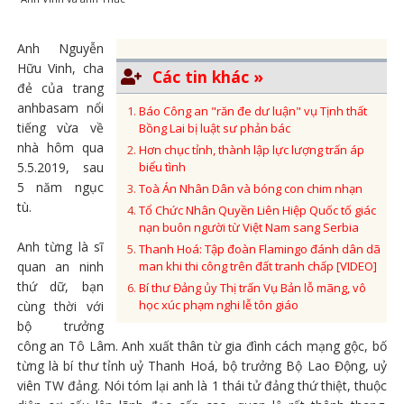
Anh Nguyễn
Hữu Vinh, cha
Các tin khác »
đẻ của trang
anhbasam nổi
Báo Công an "răn đe dư luận" vụ Tịnh thất
tiếng vừa về
Bồng Lai bị luật sư phản bác
nhà hôm qua
Hơn chục tỉnh, thành lập lực lượng trấn áp
5.5.2019, sau
biểu tình
5 năm ngục
Toà Án Nhân Dân và bóng con chim nhạn
tù.
Tổ Chức Nhân Quyền Liên Hiệp Quốc tố giác
nạn buôn người từ Việt Nam sang Serbia
Anh từng là sĩ
Thanh Hoá: Tập đoàn Flamingo đánh dân dã
quan an ninh
man khi thi công trên đất tranh chấp [VIDEO]
thứ dữ, bạn
Bí thư Đảng ủy Thị trấn Vụ Bản lỗ mãng, vô
học xúc phạm nghi lễ tôn giáo
cùng thời với
bộ trưởng
công an Tô Lâm. Anh xuất thân từ gia đình cách mạng gộc, bố
từng là bí thư tỉnh uỷ Thanh Hoá, bộ trưởng Bộ Lao Động, uỷ
viên TW đảng. Nói tóm lại anh là 1 thái tử đảng thứ thiệt, thuộc