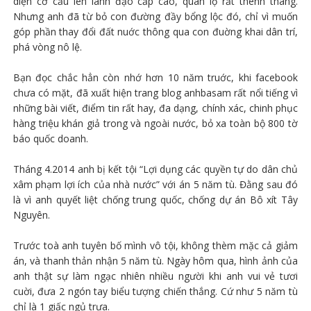
diện cơ cấu lên lãnh đạo cấp cao, quan lộ rất thênh thang.
Nhưng anh đã từ bỏ con đường đầy bổng lộc đó, chỉ vì muốn
góp phần thay đổi đất nuớc thông qua con đuờng khai dân trí,
phá vòng nô lệ.
Bạn đọc chắc hẳn còn nhớ hơn 10 năm truớc, khi facebook
chưa có mặt, đã xuất hiện trang blog anhbasam rất nổi tiếng vì
những bài viết, điểm tin rất hay, đa dạng, chính xác, chinh phục
hàng triệu khán giả trong và ngoài nước, bỏ xa toàn bộ 800 tờ
báo quốc doanh.
Tháng 4.2014 anh bị kết tội “Lợi dụng các quyền tự do dân chủ
xâm phạm lợi ích của nhà nước” với án 5 năm tù. Đằng sau đó
là vì anh quyết liệt chống trung quốc, chống dự án Bô xít Tây
Nguyên.
Trước toà anh tuyên bố mình vô tội, không thèm mặc cả giảm
án, và thanh thản nhận 5 năm tù. Ngày hôm qua, hình ảnh của
anh thật sự làm ngạc nhiên nhiều người khi anh vui vẻ tươi
cuời, đưa 2 ngón tay biểu tượng chiến thắng. Cứ như 5 năm tù
chỉ là 1 giấc ngủ trưa.