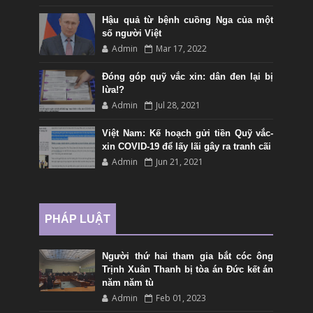
Hậu quả từ bệnh cuồng Nga của một
số người Việt
Admin
Mar 17, 2022
Đóng góp quỹ vắc xin: dân đen lại bị
lừa!?
Admin
Jul 28, 2021
Việt Nam: Kế hoạch gửi tiền Quỹ vắc-
xin COVID-19 để lấy lãi gây ra tranh cãi
Admin
Jun 21, 2021
PHÁP LUẬT
Người thứ hai tham gia bắt cóc ông
Trịnh Xuân Thanh bị tòa án Đức kết án
năm năm tù
Admin
Feb 01, 2023