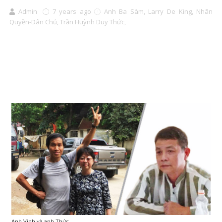
Admin
7 years ago
Anh Ba Sàm,
Larry De King,
Nhân
Quyền-Dân Chủ,
Trần Huỳnh Duy Thức,
Anh Vinh và anh Thức