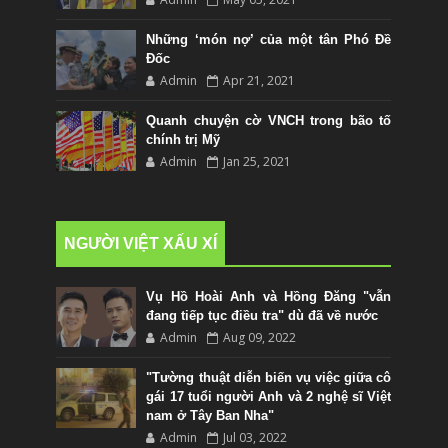
Những ‘món nợ’ của một tân Phó Đề
Đốc
Admin
Apr 21, 2021
Quanh chuyện cờ VNCH trong bão tố
chính trị Mỹ
Admin
Jan 25, 2021
NGƯỜI VIỆT XẤU XÍ
Vụ Hồ Hoài Anh và Hồng Đăng "vẫn
đang tiếp tục điều tra" dù đã về nước
Admin
Aug 09, 2022
"Tường thuật diễn biến vụ việc giữa cô
gái 17 tuổi người Anh và 2 nghệ sĩ Việt
nam ở Tây Ban Nha"
Admin
Jul 03, 2022