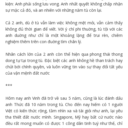
kiện: Anh phải sống lưu vong. Anh nhất quyết không chấp nhận
sự mặc cả đó, và an nhiên với những năm tù còn lại.
Cả 2 anh, dù ở tù vẫn làm việc không mệt mỏi, vẫn cảm thấy
không đủ thời gian để viết. Với ý chí phi thuờng, tù tội với các
anh duờng như chỉ là một khoảng lặng để trui rèn, chiêm
nghiệm thêm trên con đuờng tìm chân lý.
Nhân cách lớn của 2 anh còn thể hiện qua phong thái thong
dong tự tại trong tù. Đặc biệt các anh không hề than trách hay
chửi bới chính quyền, và luôn vững tin vào sự thay đổi tất yếu
của vận mệnh đất nước
***
Hôm nay anh Vinh đã trở về sau 5 năm, cũng là lúc đánh dấu
anh Thức đã 10 năm trong tù. Cho đến nay hiếm có 1 người
Việt có kiến thức rộng, tầm nhìn xa và tài giỏi như anh, lại yêu
tha thiết đất nước mình. Singapore, Mỹ hay bất cứ nước nào
đều rất mong muốn có được 1 công dân tinh tuý như thế, chỉ