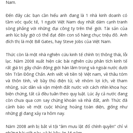
Nam.
Đến đây các bạn cần hiểu anh đang là 1 nhà kinh doanh có
tầm vóc quốc tế, 1 người Việt Nam duy nhất dám cạnh tranh
sòng phẳng với những đại công ty trên thế giới. Tài sản của
anh lúc bấy giờ có thể đạt đến con số hàng chục triệu đô. Anh
đích thị là một Bill Gates, hay Steve Jobs của Việt Nam.
Thức còn là một nhà nghiên cứu kinh tế chính trị thông thái, lỗi
lạc. Năm 2008 xuất hiện các bài nghiên cứu phân tích kinh tế
rất giá trị gây chấn động giới hàn lâm trong và ngoài nước dưới
tên Trần Đông Chấn. Anh viết về tiền tệ Việt nam, về thâu tóm
và thôn tính, về bầy thú điện tử, về nhóm lợi ích, về tham
nhũng, sức dân và vận mệnh đất nước với cách nhìn khoa học
biện chứng, tất cả đều tuân theo quy luật. Lúc ấy cả nước đang
còn chưa qua cơn say chứng khoán và nhà đất, anh Thức đã
cảnh báo về một cuộc khủng hoảng toàn diện, giống như
những gì đang xảy ra hôm nay.
Năm 2008 anh bị bắt vì tội “âm mưu lật đổ chính quyền” chỉ vì
những bài viết này, và bị kêu án 16 năm.