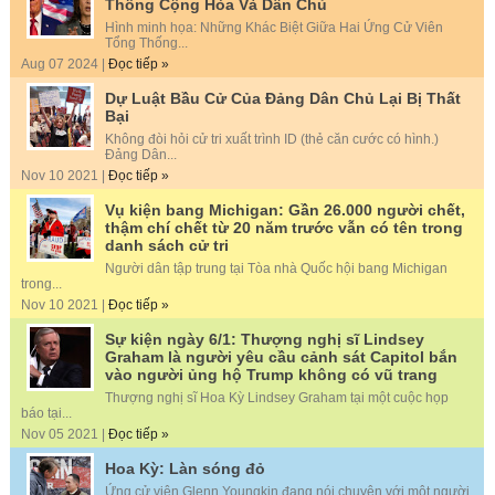
Thống Cộng Hòa Và Dân Chủ
Hình minh họa: Những Khác Biệt Giữa Hai Ứng Cử Viên
Tổng Thống...
Aug 07 2024 |
Đọc tiếp »
Dự Luật Bầu Cử Của Đảng Dân Chủ Lại Bị Thất
Bại
Không đòi hỏi cử tri xuất trình ID (thẻ căn cước có hình.)
Đảng Dân...
Nov 10 2021 |
Đọc tiếp »
Vụ kiện bang Michigan: Gần 26.000 người chết,
thậm chí chết từ 20 năm trước vẫn có tên trong
danh sách cử tri
Người dân tập trung tại Tòa nhà Quốc hội bang Michigan
trong...
Nov 10 2021 |
Đọc tiếp »
Sự kiện ngày 6/1: Thượng nghị sĩ Lindsey
Graham là người yêu cầu cảnh sát Capitol bắn
vào người ủng hộ Trump không có vũ trang
Thượng nghị sĩ Hoa Kỳ Lindsey Graham tại một cuộc họp
báo tại...
Nov 05 2021 |
Đọc tiếp »
Hoa Kỳ: Làn sóng đỏ
Ứng cử viên Glenn Youngkin đang nói chuyện với một người