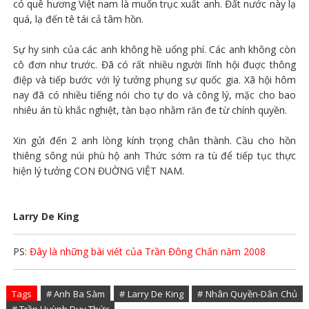
có quê hương Việt nam là muốn trục xuất anh. Đất nước này lạ
quá, lạ đến tê tái cả tâm hồn.
Sự hy sinh của các anh không hề uổng phí. Các anh không còn
cô đơn như trước. Đã có rất nhiều người lĩnh hội đuợc thông
điệp và tiếp bước với lý tưởng phụng sự quốc gia. Xã hội hôm
nay đã có nhiều tiếng nói cho tự do và công lý, mặc cho bao
nhiêu án tù khắc nghiệt, tàn bạo nhằm răn đe từ chính quyền.
Xin gửi đến 2 anh lòng kính trọng chân thành. Cầu cho hồn
thiêng sông núi phù hộ anh Thức sớm ra tù để tiếp tục thực
hiện lý tưởng CON ĐUỜNG VIỆT NAM.
Larry De King
PS:
Đây là những bài viết của Trần Đông Chấn năm 2008
Tags
# Anh Ba Sàm
# Larry De King
# Nhân Quyền-Dân Chủ