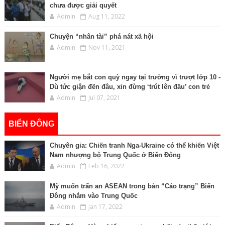
chưa được giải quyết
Admin
Aug 11, 2022
Chuyện “nhân tài” phá nát xã hội
Admin
Nov 11, 2021
Người mẹ bắt con quỳ ngay tại trường vì trượt lớp 10 -
Dù tức giận đến đâu, xin đừng ‘trút lên đầu’ con trẻ
Admin
Jul 07, 2021
BIỂN ĐÔNG
Chuyên gia: Chiến tranh Nga-Ukraine có thể khiến Việt
Nam nhượng bộ Trung Quốc ở Biển Đông
Admin
Feb 16, 2022
Mỹ muốn trấn an ASEAN trong bản “Cáo trạng” Biển
Đông nhắm vào Trung Quốc
Admin
Jan 17, 2022