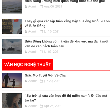
Biển Đông - Vùng biển quan trọng nhất của thế giới
Admin
Aug 06, 2021
Thấy gì qua các lập luận xằng bậy của ông Ngô Sĩ Tồn
về Biển Đông
Admin
Jul 16, 2021
Biển Đông không còn là vấn đề khu vực mà đã là một
vấn đề cấp bách toàn cầu
Admin
Jul 07, 2021
VĂN HỌC-NGHỆ THUẬT
Giấc Mơ Tuyệt Vời Về Cha
Admin
Jun 20, 2021
“Sự trở lại của văn học đô thị miền nam”: Đi đâu mà
trở lại?
Admin
Apr 25, 2021