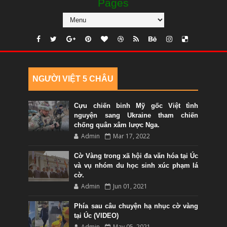
Pages
NGƯỜI VIỆT 5 CHÂU
Cựu chiến binh Mỹ gốc Việt tình
nguyện sang Ukraine tham chiến
chống quân xâm lược Nga.
Admin
Mar 17, 2022
Cờ Vàng trong xã hội đa văn hóa tại Úc
và vụ nhóm du học sinh xúc phạm lá
cờ.
Admin
Jun 01, 2021
Phía sau câu chuyện hạ nhục cờ vàng
tại Úc (VIDEO)
Admin
May 05, 2021