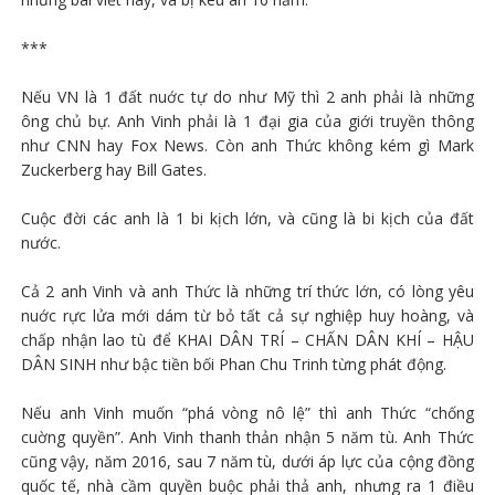
***
Nếu VN là 1 đất nuớc tự do như Mỹ thì 2 anh phải là những
ông chủ bự. Anh Vinh phải là 1 đại gia của giới truyền thông
như CNN hay Fox News. Còn anh Thức không kém gì Mark
Zuckerberg hay Bill Gates.
Cuộc đời các anh là 1 bi kịch lớn, và cũng là bi kịch của đất
nước.
Cả 2 anh Vinh và anh Thức là những trí thức lớn, có lòng yêu
nuớc rực lửa mới dám từ bỏ tất cả sự nghiệp huy hoàng, và
chấp nhận lao tù để KHAI DÂN TRÍ – CHẤN DÂN KHÍ – HẬU
DÂN SINH như bậc tiền bối Phan Chu Trinh từng phát động.
Nếu anh Vinh muốn “phá vòng nô lệ” thì anh Thức “chống
cuờng quyền”. Anh Vinh thanh thản nhận 5 năm tù. Anh Thức
cũng vậy, năm 2016, sau 7 năm tù, dưới áp lực của cộng đồng
quốc tế, nhà cầm quyền buộc phải thả anh, nhưng ra 1 điều