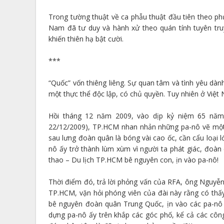
Trong tường thuật về ca phẫu thuật đầu tiên theo ph
Nam đã tư duy và hành xử theo quán tính tuyên truy
khiến thiên hạ bật cười.
***
“Quốc” vốn thiêng liêng. Sự quan tâm và tình yêu dà
một thực thể độc lập, có chủ quyền. Tuy nhiên ở Việt N
Hồi tháng 12 năm 2009, vào dịp kỷ niệm 65 năm
22/12/2009), TP.HCM nhan nhản những pa-nô vẽ một
sau lưng đoàn quân là bóng vài cao ốc, cần cẩu loại 
nô ấy trở thành lùm xùm vì người ta phát giác, đoà
thao – Du lịch TP.HCM bê nguyên con, ịn vào pa-nô!
Thời điểm đó, trả lời phỏng vấn của RFA, ông Nguyễn
TP.HCM, vặn hỏi phóng viên của đài này rằng có th
bê nguyên đoàn quân Trung Quốc, ịn vào các pa-nô 
dựng pa-nô ấy trên khắp các góc phố, kể cả các côn