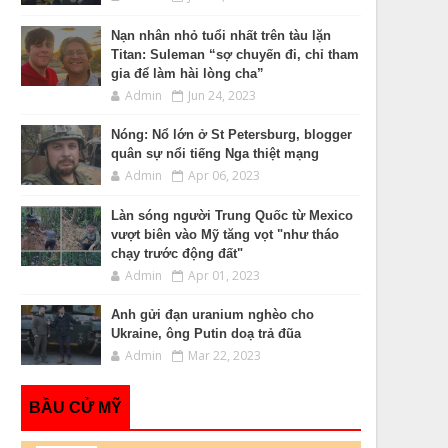
Nạn nhân nhỏ tuổi nhất trên tàu lặn
Titan: Suleman “sợ chuyến đi, chỉ tham
gia để làm hài lòng cha”
Admin
Jun 24, 2023
Nóng: Nổ lớn ở St Petersburg, blogger
quân sự nổi tiếng Nga thiệt mạng
Admin
Apr 06, 2023
Làn sóng người Trung Quốc từ Mexico
vượt biên vào Mỹ tăng vọt "như tháo
chạy trước động đất"
Admin
Apr 01, 2023
Anh gửi đạn uranium nghèo cho
Ukraine, ông Putin doạ trả đũa
Admin
Mar 22, 2023
BẦU CỬ MỸ