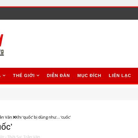
A
THẾ GIỚI
DIỄN ĐÀN
MỤC ĐÍCH
LIÊN LẠC
ân Văn
Khi ‘quốc’ bị dùng như… ‘cuốc’
uốc’
ức - Thời Sự,
Trân Văn,