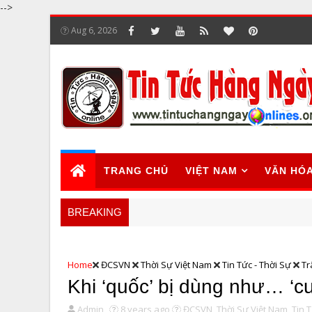
-->
Aug 6, 2026
TRANG CHỦ
VIỆT NAM
VĂN HÓ
BREAKING
Home
ĐCSVN
Thời Sự Việt Nam
Tin Tức - Thời Sự
Tr
Khi ‘quốc’ bị dùng như… ‘c
Admin
8 years ago
ĐCSVN,
Thời Sự Việt Nam,
Tin T