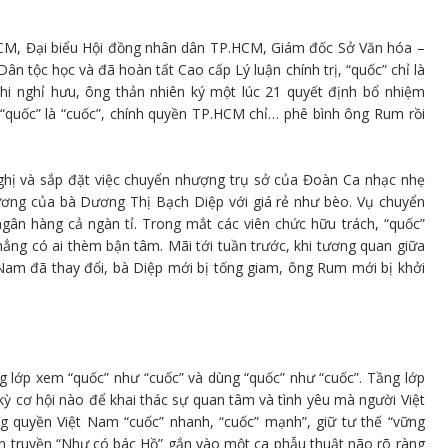
CM, Đại biểu Hội đồng nhân dân TP.HCM, Giám đốc Sở Văn hóa –
ân tộc học và đã hoàn tất Cao cấp Lý luận chính trị, “quốc” chỉ là
khi nghỉ hưu, ông thản nhiên ký một lúc 21 quyết định bổ nhiệm
 “quốc” là “cuốc”, chính quyền TP.HCM chỉ… phê bình ông Rum rồi
ghị và sắp đặt việc chuyển nhượng trụ sở của Đoàn Ca nhạc nhẹ
ơng của bà Dương Thị Bạch Diệp với giá rẻ như bèo. Vụ chuyển
gân hàng cả ngàn tỉ. Trong mắt các viên chức hữu trách, “quốc”
ẳng có ai thèm bận tâm. Mãi tới tuần trước, khi tương quan giữa
 Nam đã thay đổi, bà Diệp mới bị tống giam, ông Rum mới bị khởi
 lớp xem “quốc” như “cuốc” và dùng “quốc” như “cuốc”. Tầng lớp
kỳ cơ hội nào để khai thác sự quan tâm và tình yêu mà người Việt
ng quyền Việt Nam “cuốc” nhanh, “cuốc” mạnh”, giữ tư thế “vững
n truyền “Như có bác Hồ” gắn vào một ca phẫu thuật não rõ ràng