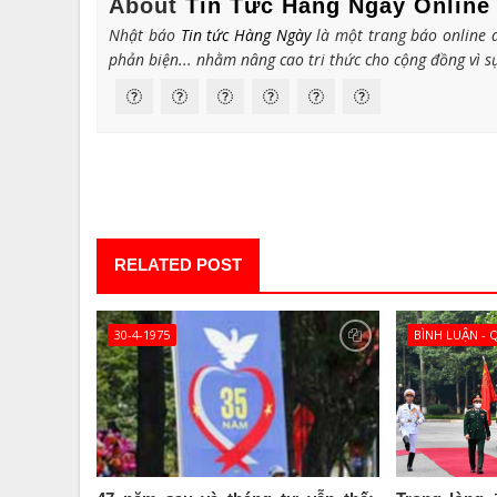
About
Tin Tức Hàng Ngày Online
Nhật báo
Tin tức Hàng Ngày
là một trang báo online d
phản biện... nhằm nâng cao tri thức cho cộng đồng vì sự
RELATED POST
30-4-1975
BÌNH LUẬN -