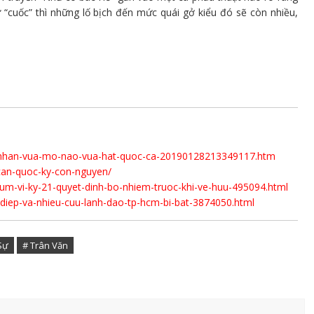
ư “cuốc” thì những lố bịch đến mức quái gở kiểu đó sẽ còn nhiều,
h-nhan-vua-mo-nao-vua-hat-quoc-ca-20190128213349117.htm
can-quoc-ky-con-nguyen/
-rum-vi-ky-21-quyet-dinh-bo-nhiem-truoc-khi-ve-huu-495094.html
-diep-va-nhieu-cuu-lanh-dao-tp-hcm-bi-bat-3874050.html
 Sự
# Trân Văn