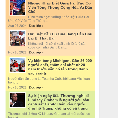
Những Khác Biệt Giữa Hai Ứng Cử
Viên Tổng Thống Cộng Hòa Và Dân
Chủ
Hình minh họa: Những Khác Biệt Giữa Hai
Ứng Cử Viên Tổng Thống...
Aug 07 2024 |
Đọc tiếp »
Dự Luật Bầu Cử Của Đảng Dân Chủ
Lại Bị Thất Bại
Không đòi hỏi cử tri xuất trình ID (thẻ căn
cước có hình.) Đảng Dân...
Nov 10 2021 |
Đọc tiếp »
Vụ kiện bang Michigan: Gần 26.000
người chết, thậm chí chết từ 20
năm trước vẫn có tên trong danh
sách cử tri
Người dân tập trung tại Tòa nhà Quốc hội bang Michigan
trong...
Nov 10 2021 |
Đọc tiếp »
Sự kiện ngày 6/1: Thượng nghị sĩ
Lindsey Graham là người yêu cầu
cảnh sát Capitol bắn vào người
ủng hộ Trump không có vũ trang
Thượng nghị sĩ Hoa Kỳ Lindsey Graham tại một cuộc họp
báo tại...