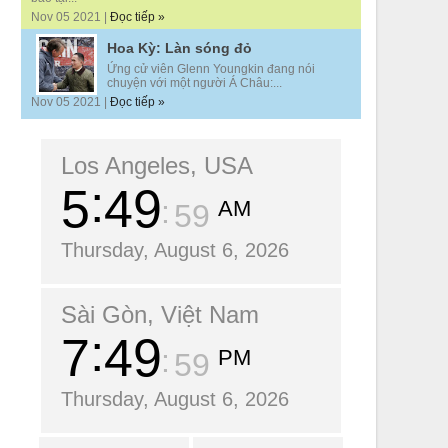
Nov 05 2021 |
Đọc tiếp »
Hoa Kỳ: Làn sóng đỏ
Ứng cử viên Glenn Youngkin đang nói
chuyện với một người Á Châu:...
Nov 05 2021 |
Đọc tiếp »
Los Angeles, USA
5
50
AM
00
Thursday, August 6, 2026
Sài Gòn, Việt Nam
7
50
PM
00
Thursday, August 6, 2026