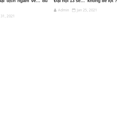
đại dịch ngẫm về… đu
Đại hội 13 sẽ… ‘không để lọt’?
Admin
Jan 25, 2021
l 31, 2021