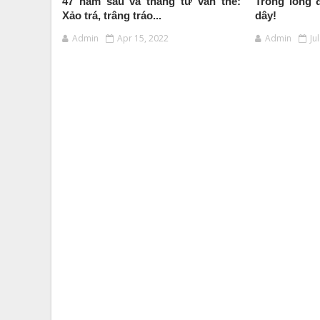
47 năm sau và tháng tư vẫn thế:
Trong lòng 
Xảo trá, trâng tráo...
dây!
Admin
Apr 15, 2022
Admin
Ju