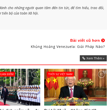
ành cho những người quan tâm đến tin tức, để tìm hiểu, trao đổi,
 tiến bộ của toàn Xã hội.
Bài viết cũ hơn
Khủng Hoảng Venezuela: Giải Pháp Nào?
Xem Thêm »
 QUAN ĐIỂM
THỜI SỰ VIỆT NAM