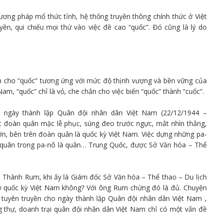
ương pháp mổ thức tỉnh, hệ thống truyền thông chính thức ở Việt
ền, qui chiếu mọi thứ vào việc đề cao “quốc”. Đó cũng là lý do
nh cho “quốc” tương ứng với mức độ thịnh vượng và bền vững của
am, “quốc” chỉ là vỏ, che chắn cho việc biến “quốc” thành “cuốc”.
 ngày thành lập Quân đội nhân dân Việt Nam (22/12/1944 –
 đoàn quân mặc lễ phục, súng đeo trước ngực, mắt nhìn thẳng,
lớn, bên trên đoàn quân là quốc kỳ Việt Nam. Việc dựng những pa-
n quân trong pa-nô là quân… Trung Quốc, được Sở Văn hóa – Thể
 Thành Rum, khi ấy là Giám đốc Sở Văn hóa – Thể thao – Du lịch
ấy quốc kỳ Việt Nam không? Với ông Rum chừng đó là đủ. Chuyện
tuyên truyền cho ngày thành lập Quân đội nhân dân Việt Nam ,
g thự, doanh trại quân đội nhân dân Việt Nam chỉ có một vấn đề