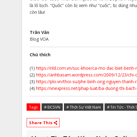
là lố bịch. “Quốc” còn bị xem như “cuốc”, bị dùng nh
còn lâu!
Trân Văn
Blog VOA
Chú thích
(1)
https://nld.com.vn/suc-khoe/ca-mo-dac-biet-ben
(2)
https://anhbasam.wordpress.com/2009/12/23/chi-
(3)
https://plo.vn/thoi-su/phe-binh-ong-nguyen-thanh
(4)
https://vnexpress.net/phap-luat/ba-duong-thi-bach
Tags
# ĐCSVN
# Thời Sự Việt Nam
# Tin Tức - Thời
Share This