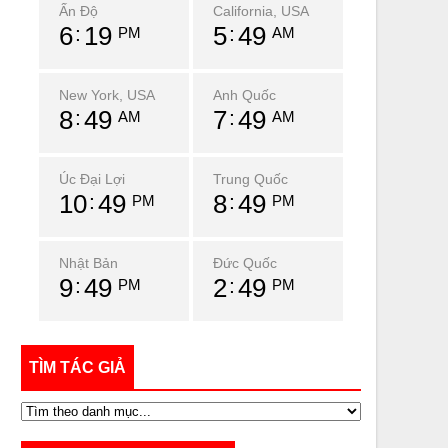
Ấn Độ
California, USA
6
20
5
50
PM
AM
New York, USA
Anh Quốc
8
50
7
50
AM
AM
Úc Đại Lợi
Trung Quốc
10
50
8
50
PM
PM
Nhật Bản
Đức Quốc
9
50
2
50
PM
PM
TÌM TÁC GIẢ