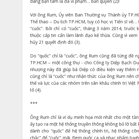
đáng bận tâm là đã vi phạm… bản quyền (2)!
Với ông Rum, Ủy viên Ban Thường vụ Thành ủy TP.H
Thể thao – Du lịch TP.HCM, tuy có học vị Tiến sĩ về… D
“cuốc”. Bởi chỉ có “cuốc”, tháng 3 năm 2014, trước 
thuộc cấp tin cẩn làm lãnh đạo kế thừa. Cũng vì xem
hủy 21 quyết định đó (3).
Do “quốc” chỉ là “cuốc”, ông Rum cũng đã từng đề n
TP.HCM – một công thự - cho Công ty Diệp Bạch Dư
nhượng này đã giúp bà Diệp có điều kiện vay thêm n
cũng chỉ là “cuốc” như nhận thức của ông Rum nên ch
thế và lực của các nhóm trên sân khấu chính trị Việt
tố (4).
***
Ông Rum chỉ là ví dụ minh họa mới nhất cho một tầng
ấy tạo ra một hệ thống truyền thông không bỏ lỡ bất 
dành cho “quốc” để hệ thống chính trị, hệ thống cô
chắc” để “cuốc” mãi. Đem quốc ca và nhạc phẩm tuyê