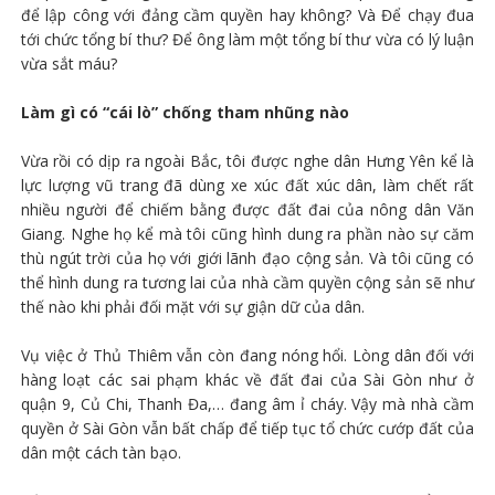
để lập công với đảng cầm quyền hay không? Và Để chạy đua
tới chức tổng bí thư? Để ông làm một tổng bí thư vừa có lý luận
vừa sắt máu?
Làm gì có “cái lò” chống tham nhũng nào
Vừa rồi có dịp ra ngoài Bắc, tôi được nghe dân Hưng Yên kể là
lực lượng vũ trang đã dùng xe xúc đất xúc dân, làm chết rất
nhiều người để chiếm bằng được đất đai của nông dân Văn
Giang. Nghe họ kể mà tôi cũng hình dung ra phần nào sự căm
thù ngút trời của họ với giới lãnh đạo cộng sản. Và tôi cũng có
thể hình dung ra tương lai của nhà cầm quyền cộng sản sẽ như
thế nào khi phải đối mặt với sự giận dữ của dân.
Vụ việc ở Thủ Thiêm vẫn còn đang nóng hổi. Lòng dân đối với
hàng loạt các sai phạm khác về đất đai của Sài Gòn như ở
quận 9, Củ Chi, Thanh Đa,… đang âm ỉ cháy. Vậy mà nhà cầm
quyền ở Sài Gòn vẫn bất chấp để tiếp tục tổ chức cướp đất của
dân một cách tàn bạo.