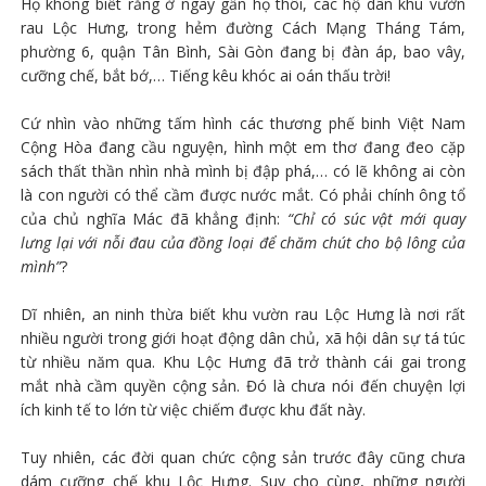
Họ không biết rằng ở ngay gần họ thôi, các hộ dân khu vườn
rau Lộc Hưng, trong hẻm đường Cách Mạng Tháng Tám,
phường 6, quận Tân Bình, Sài Gòn đang bị đàn áp, bao vây,
cưỡng chế, bắt bớ,… Tiếng kêu khóc ai oán thấu trời!
Cứ nhìn vào những tấm hình các thương phế binh Việt Nam
Cộng Hòa đang cầu nguyện, hình một em thơ đang đeo cặp
sách thất thần nhìn nhà mình bị đập phá,… có lẽ không ai còn
là con người có thể cầm được nước mắt. Có phải chính ông tổ
của chủ nghĩa Mác đã khẳng định:
“Chỉ có súc vật mới quay
lưng lại với nỗi đau của đồng loại để chăm chút cho bộ lông của
mình”
?
Dĩ nhiên, an ninh thừa biết khu vườn rau Lộc Hưng là nơi rất
nhiều người trong giới hoạt động dân chủ, xã hội dân sự tá túc
từ nhiều năm qua. Khu Lộc Hưng đã trở thành cái gai trong
mắt nhà cầm quyền cộng sản. Đó là chưa nói đến chuyện lợi
ích kinh tế to lớn từ việc chiếm được khu đất này.
Tuy nhiên, các đời quan chức cộng sản trước đây cũng chưa
dám cưỡng chế khu Lộc Hưng. Suy cho cùng, những người