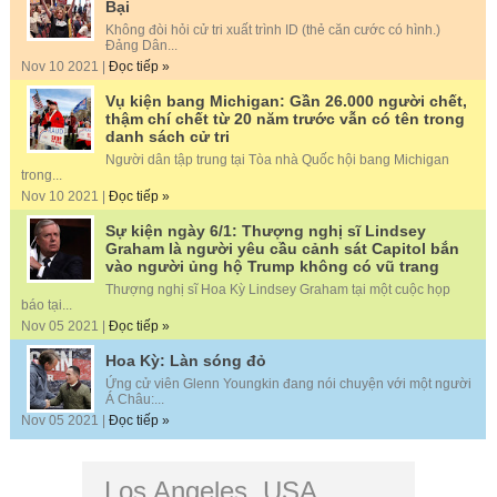
Bại
Không đòi hỏi cử tri xuất trình ID (thẻ căn cước có hình.)
Đảng Dân...
Nov 10 2021 |
Đọc tiếp »
Vụ kiện bang Michigan: Gần 26.000 người chết,
thậm chí chết từ 20 năm trước vẫn có tên trong
danh sách cử tri
Người dân tập trung tại Tòa nhà Quốc hội bang Michigan
trong...
Nov 10 2021 |
Đọc tiếp »
Sự kiện ngày 6/1: Thượng nghị sĩ Lindsey
Graham là người yêu cầu cảnh sát Capitol bắn
vào người ủng hộ Trump không có vũ trang
Thượng nghị sĩ Hoa Kỳ Lindsey Graham tại một cuộc họp
báo tại...
Nov 05 2021 |
Đọc tiếp »
Hoa Kỳ: Làn sóng đỏ
Ứng cử viên Glenn Youngkin đang nói chuyện với một người
Á Châu:...
Nov 05 2021 |
Đọc tiếp »
Los Angeles, USA