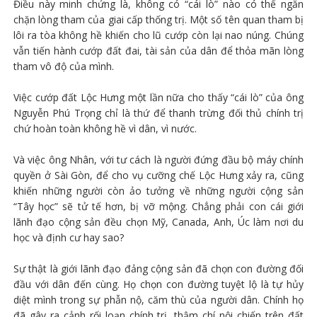
Điều này minh chứng là, không có “cái lò” nào có thể ngăn
chặn lòng tham của giai cấp thống trị. Một số tên quan tham bị
lôi ra tòa không hề khiến cho lũ cướp còn lại nao núng. Chúng
vẫn tiến hành cướp đất đai, tài sản của dân để thỏa mãn lòng
tham vô độ của mình.
Việc cướp đất Lộc Hưng một lần nữa cho thấy “cái lò” của ông
Nguyễn Phú Trọng chỉ là thứ để thanh trừng đối thủ chính trị
chứ hoàn toàn không hề vì dân, vì nước.
Và việc ông Nhân, với tư cách là người đứng đầu bộ máy chính
quyền ở Sài Gòn, để cho vụ cưỡng chế Lộc Hưng xảy ra, cũng
khiến những người còn ảo tưởng về những người cộng sản
“Tây học” sẽ tử tế hơn, bị vỡ mộng. Chẳng phải con cái giới
lãnh đạo cộng sản đều chọn Mỹ, Canada, Anh, Úc làm nơi du
học và định cư hay sao?
Sự thật là giới lãnh đạo đảng cộng sản đã chọn con đường đối
đầu với dân đến cùng. Họ chọn con đường tuyệt lộ là tự hủy
diệt mình trong sự phẫn nộ, căm thù của người dân. Chính họ
đã gây ra cảnh rối loạn chính trị, thậm chí nội chiến trên đất