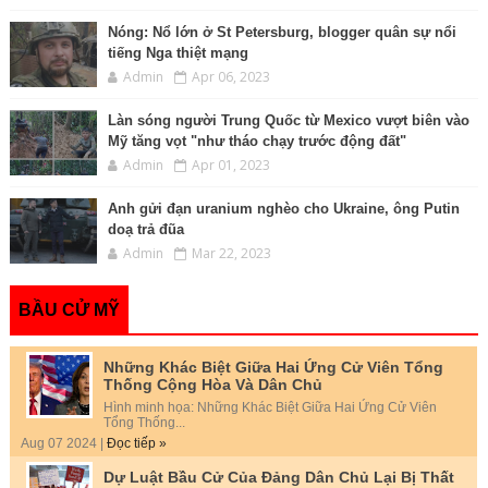
Nóng: Nổ lớn ở St Petersburg, blogger quân sự nổi
tiếng Nga thiệt mạng
Admin
Apr 06, 2023
Làn sóng người Trung Quốc từ Mexico vượt biên vào
Mỹ tăng vọt "như tháo chạy trước động đất"
Admin
Apr 01, 2023
Anh gửi đạn uranium nghèo cho Ukraine, ông Putin
doạ trả đũa
Admin
Mar 22, 2023
BẦU CỬ MỸ
Những Khác Biệt Giữa Hai Ứng Cử Viên Tổng
Thống Cộng Hòa Và Dân Chủ
Hình minh họa: Những Khác Biệt Giữa Hai Ứng Cử Viên
Tổng Thống...
Aug 07 2024 |
Đọc tiếp »
Dự Luật Bầu Cử Của Đảng Dân Chủ Lại Bị Thất